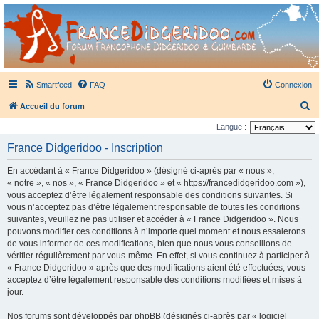
France Didgeridoo
Didgeridoo et Guimbarde sur France Didgeridoo - retrouvez la communauté.
Smartfeed
FAQ
Connexion
R
Accueil du forum
e
Langue :
c
France Didgeridoo - Inscription
h
En accédant à « France Didgeridoo » (désigné ci-après par « nous »,
e
« notre », « nos », « France Didgeridoo » et « https://francedidgeridoo.com »),
r
vous acceptez d’être légalement responsable des conditions suivantes. Si
vous n’acceptez pas d’être légalement responsable de toutes les conditions
c
suivantes, veuillez ne pas utiliser et accéder à « France Didgeridoo ». Nous
h
pouvons modifier ces conditions à n’importe quel moment et nous essaierons
e
de vous informer de ces modifications, bien que nous vous conseillons de
vérifier régulièrement par vous-même. En effet, si vous continuez à participer à
r
« France Didgeridoo » après que des modifications aient été effectuées, vous
acceptez d’être légalement responsable des conditions modifiées et mises à
jour.
Nos forums sont développés par phpBB (désignés ci-après par « logiciel