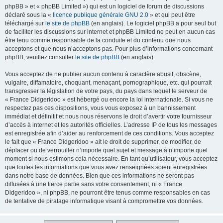
phpBB » et « phpBB Limited ») qui est un logiciel de forum de discussions
déclaré sous la «
licence publique générale GNU 2.0
» et qui peut être
téléchargé sur
le site de phpBB
(en anglais). Le logiciel phpBB a pour seul but
de faciliter les discussions sur internet et phpBB Limited ne peut en aucun cas
être tenu comme responsable de la conduite et du contenu que nous
acceptons et que nous n’acceptons pas. Pour plus d’informations concernant
phpBB, veuillez consulter
le site de phpBB
(en anglais).
Vous acceptez de ne publier aucun contenu à caractère abusif, obscène,
vulgaire, diffamatoire, choquant, menaçant, pornographique, etc. qui pourrait
transgresser la législation de votre pays, du pays dans lequel le serveur de
« France Didgeridoo » est hébergé ou encore la loi internationale. Si vous ne
respectez pas ces dispositions, vous vous exposez à un bannissement
immédiat et définitif et nous nous réservons le droit d’avertir votre fournisseur
d’accès à internet et les autorités officielles. L’adresse IP de tous les messages
est enregistrée afin d’aider au renforcement de ces conditions. Vous acceptez
le fait que « France Didgeridoo » ait le droit de supprimer, de modifier, de
déplacer ou de verrouiller n’importe quel sujet et message à n’importe quel
moment si nous estimons cela nécessaire. En tant qu’utilisateur, vous acceptez
que toutes les informations que vous avez renseignées soient enregistrées
dans notre base de données. Bien que ces informations ne seront pas
diffusées à une tierce partie sans votre consentement, ni « France
Didgeridoo », ni phpBB, ne pourront être tenus comme responsables en cas
de tentative de piratage informatique visant à compromettre vos données.