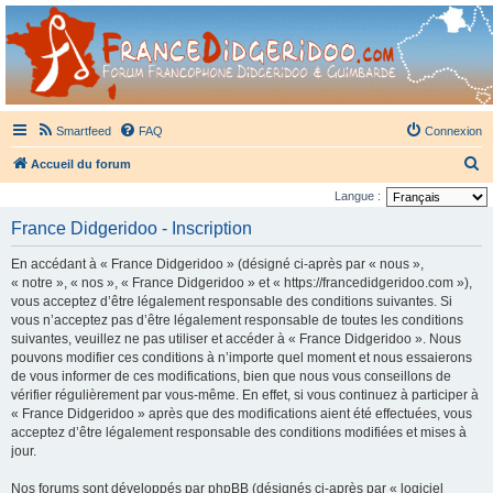
France Didgeridoo
Didgeridoo et Guimbarde sur France Didgeridoo - retrouvez la communauté.
Smartfeed
FAQ
Connexion
R
Accueil du forum
e
Langue :
c
France Didgeridoo - Inscription
h
En accédant à « France Didgeridoo » (désigné ci-après par « nous »,
e
« notre », « nos », « France Didgeridoo » et « https://francedidgeridoo.com »),
r
vous acceptez d’être légalement responsable des conditions suivantes. Si
vous n’acceptez pas d’être légalement responsable de toutes les conditions
c
suivantes, veuillez ne pas utiliser et accéder à « France Didgeridoo ». Nous
h
pouvons modifier ces conditions à n’importe quel moment et nous essaierons
e
de vous informer de ces modifications, bien que nous vous conseillons de
vérifier régulièrement par vous-même. En effet, si vous continuez à participer à
r
« France Didgeridoo » après que des modifications aient été effectuées, vous
acceptez d’être légalement responsable des conditions modifiées et mises à
jour.
Nos forums sont développés par phpBB (désignés ci-après par « logiciel