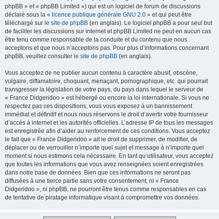
phpBB » et « phpBB Limited ») qui est un logiciel de forum de discussions
déclaré sous la «
licence publique générale GNU 2.0
» et qui peut être
téléchargé sur
le site de phpBB
(en anglais). Le logiciel phpBB a pour seul but
de faciliter les discussions sur internet et phpBB Limited ne peut en aucun cas
être tenu comme responsable de la conduite et du contenu que nous
acceptons et que nous n’acceptons pas. Pour plus d’informations concernant
phpBB, veuillez consulter
le site de phpBB
(en anglais).
Vous acceptez de ne publier aucun contenu à caractère abusif, obscène,
vulgaire, diffamatoire, choquant, menaçant, pornographique, etc. qui pourrait
transgresser la législation de votre pays, du pays dans lequel le serveur de
« France Didgeridoo » est hébergé ou encore la loi internationale. Si vous ne
respectez pas ces dispositions, vous vous exposez à un bannissement
immédiat et définitif et nous nous réservons le droit d’avertir votre fournisseur
d’accès à internet et les autorités officielles. L’adresse IP de tous les messages
est enregistrée afin d’aider au renforcement de ces conditions. Vous acceptez
le fait que « France Didgeridoo » ait le droit de supprimer, de modifier, de
déplacer ou de verrouiller n’importe quel sujet et message à n’importe quel
moment si nous estimons cela nécessaire. En tant qu’utilisateur, vous acceptez
que toutes les informations que vous avez renseignées soient enregistrées
dans notre base de données. Bien que ces informations ne seront pas
diffusées à une tierce partie sans votre consentement, ni « France
Didgeridoo », ni phpBB, ne pourront être tenus comme responsables en cas
de tentative de piratage informatique visant à compromettre vos données.