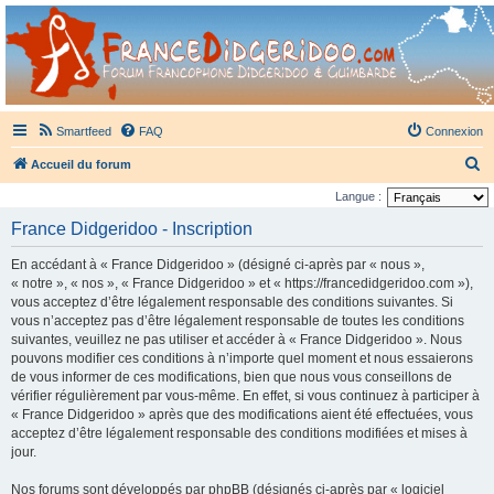
France Didgeridoo
Didgeridoo et Guimbarde sur France Didgeridoo - retrouvez la communauté.
Smartfeed
FAQ
Connexion
R
Accueil du forum
e
Langue :
c
France Didgeridoo - Inscription
h
En accédant à « France Didgeridoo » (désigné ci-après par « nous »,
e
« notre », « nos », « France Didgeridoo » et « https://francedidgeridoo.com »),
r
vous acceptez d’être légalement responsable des conditions suivantes. Si
vous n’acceptez pas d’être légalement responsable de toutes les conditions
c
suivantes, veuillez ne pas utiliser et accéder à « France Didgeridoo ». Nous
h
pouvons modifier ces conditions à n’importe quel moment et nous essaierons
e
de vous informer de ces modifications, bien que nous vous conseillons de
vérifier régulièrement par vous-même. En effet, si vous continuez à participer à
r
« France Didgeridoo » après que des modifications aient été effectuées, vous
acceptez d’être légalement responsable des conditions modifiées et mises à
jour.
Nos forums sont développés par phpBB (désignés ci-après par « logiciel