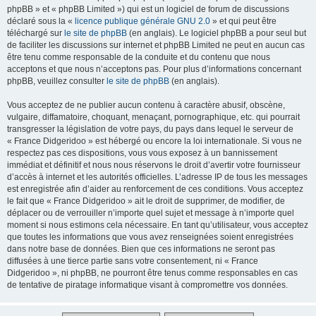
phpBB » et « phpBB Limited ») qui est un logiciel de forum de discussions
déclaré sous la «
licence publique générale GNU 2.0
» et qui peut être
téléchargé sur
le site de phpBB
(en anglais). Le logiciel phpBB a pour seul but
de faciliter les discussions sur internet et phpBB Limited ne peut en aucun cas
être tenu comme responsable de la conduite et du contenu que nous
acceptons et que nous n’acceptons pas. Pour plus d’informations concernant
phpBB, veuillez consulter
le site de phpBB
(en anglais).
Vous acceptez de ne publier aucun contenu à caractère abusif, obscène,
vulgaire, diffamatoire, choquant, menaçant, pornographique, etc. qui pourrait
transgresser la législation de votre pays, du pays dans lequel le serveur de
« France Didgeridoo » est hébergé ou encore la loi internationale. Si vous ne
respectez pas ces dispositions, vous vous exposez à un bannissement
immédiat et définitif et nous nous réservons le droit d’avertir votre fournisseur
d’accès à internet et les autorités officielles. L’adresse IP de tous les messages
est enregistrée afin d’aider au renforcement de ces conditions. Vous acceptez
le fait que « France Didgeridoo » ait le droit de supprimer, de modifier, de
déplacer ou de verrouiller n’importe quel sujet et message à n’importe quel
moment si nous estimons cela nécessaire. En tant qu’utilisateur, vous acceptez
que toutes les informations que vous avez renseignées soient enregistrées
dans notre base de données. Bien que ces informations ne seront pas
diffusées à une tierce partie sans votre consentement, ni « France
Didgeridoo », ni phpBB, ne pourront être tenus comme responsables en cas
de tentative de piratage informatique visant à compromettre vos données.