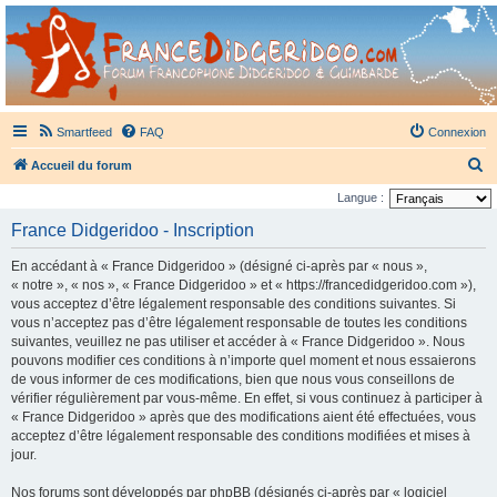
France Didgeridoo
Didgeridoo et Guimbarde sur France Didgeridoo - retrouvez la communauté.
Smartfeed
FAQ
Connexion
R
Accueil du forum
e
Langue :
c
France Didgeridoo - Inscription
h
En accédant à « France Didgeridoo » (désigné ci-après par « nous »,
e
« notre », « nos », « France Didgeridoo » et « https://francedidgeridoo.com »),
r
vous acceptez d’être légalement responsable des conditions suivantes. Si
vous n’acceptez pas d’être légalement responsable de toutes les conditions
c
suivantes, veuillez ne pas utiliser et accéder à « France Didgeridoo ». Nous
h
pouvons modifier ces conditions à n’importe quel moment et nous essaierons
e
de vous informer de ces modifications, bien que nous vous conseillons de
vérifier régulièrement par vous-même. En effet, si vous continuez à participer à
r
« France Didgeridoo » après que des modifications aient été effectuées, vous
acceptez d’être légalement responsable des conditions modifiées et mises à
jour.
Nos forums sont développés par phpBB (désignés ci-après par « logiciel