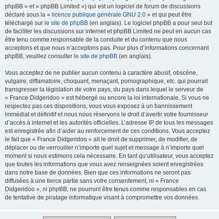
phpBB » et « phpBB Limited ») qui est un logiciel de forum de discussions
déclaré sous la «
licence publique générale GNU 2.0
» et qui peut être
téléchargé sur
le site de phpBB
(en anglais). Le logiciel phpBB a pour seul but
de faciliter les discussions sur internet et phpBB Limited ne peut en aucun cas
être tenu comme responsable de la conduite et du contenu que nous
acceptons et que nous n’acceptons pas. Pour plus d’informations concernant
phpBB, veuillez consulter
le site de phpBB
(en anglais).
Vous acceptez de ne publier aucun contenu à caractère abusif, obscène,
vulgaire, diffamatoire, choquant, menaçant, pornographique, etc. qui pourrait
transgresser la législation de votre pays, du pays dans lequel le serveur de
« France Didgeridoo » est hébergé ou encore la loi internationale. Si vous ne
respectez pas ces dispositions, vous vous exposez à un bannissement
immédiat et définitif et nous nous réservons le droit d’avertir votre fournisseur
d’accès à internet et les autorités officielles. L’adresse IP de tous les messages
est enregistrée afin d’aider au renforcement de ces conditions. Vous acceptez
le fait que « France Didgeridoo » ait le droit de supprimer, de modifier, de
déplacer ou de verrouiller n’importe quel sujet et message à n’importe quel
moment si nous estimons cela nécessaire. En tant qu’utilisateur, vous acceptez
que toutes les informations que vous avez renseignées soient enregistrées
dans notre base de données. Bien que ces informations ne seront pas
diffusées à une tierce partie sans votre consentement, ni « France
Didgeridoo », ni phpBB, ne pourront être tenus comme responsables en cas
de tentative de piratage informatique visant à compromettre vos données.