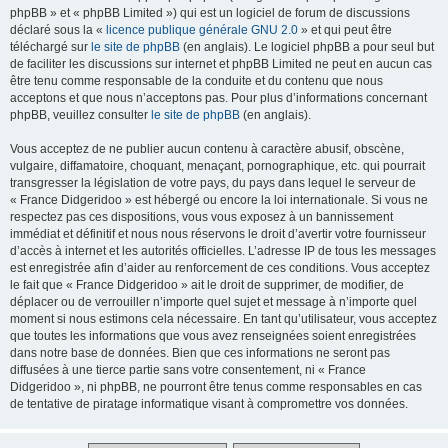
phpBB » et « phpBB Limited ») qui est un logiciel de forum de discussions
déclaré sous la «
licence publique générale GNU 2.0
» et qui peut être
téléchargé sur
le site de phpBB
(en anglais). Le logiciel phpBB a pour seul but
de faciliter les discussions sur internet et phpBB Limited ne peut en aucun cas
être tenu comme responsable de la conduite et du contenu que nous
acceptons et que nous n’acceptons pas. Pour plus d’informations concernant
phpBB, veuillez consulter
le site de phpBB
(en anglais).
Vous acceptez de ne publier aucun contenu à caractère abusif, obscène,
vulgaire, diffamatoire, choquant, menaçant, pornographique, etc. qui pourrait
transgresser la législation de votre pays, du pays dans lequel le serveur de
« France Didgeridoo » est hébergé ou encore la loi internationale. Si vous ne
respectez pas ces dispositions, vous vous exposez à un bannissement
immédiat et définitif et nous nous réservons le droit d’avertir votre fournisseur
d’accès à internet et les autorités officielles. L’adresse IP de tous les messages
est enregistrée afin d’aider au renforcement de ces conditions. Vous acceptez
le fait que « France Didgeridoo » ait le droit de supprimer, de modifier, de
déplacer ou de verrouiller n’importe quel sujet et message à n’importe quel
moment si nous estimons cela nécessaire. En tant qu’utilisateur, vous acceptez
que toutes les informations que vous avez renseignées soient enregistrées
dans notre base de données. Bien que ces informations ne seront pas
diffusées à une tierce partie sans votre consentement, ni « France
Didgeridoo », ni phpBB, ne pourront être tenus comme responsables en cas
de tentative de piratage informatique visant à compromettre vos données.