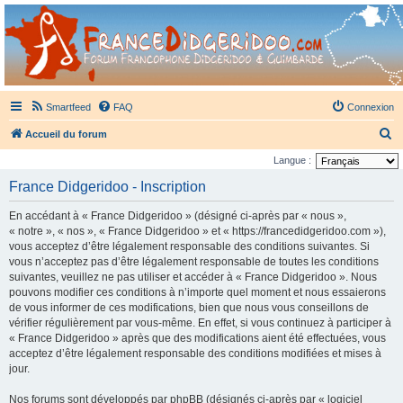
France Didgeridoo
Didgeridoo et Guimbarde sur France Didgeridoo - retrouvez la communauté.
Smartfeed
FAQ
Connexion
R
Accueil du forum
e
Langue :
c
France Didgeridoo - Inscription
h
En accédant à « France Didgeridoo » (désigné ci-après par « nous »,
e
« notre », « nos », « France Didgeridoo » et « https://francedidgeridoo.com »),
r
vous acceptez d’être légalement responsable des conditions suivantes. Si
vous n’acceptez pas d’être légalement responsable de toutes les conditions
c
suivantes, veuillez ne pas utiliser et accéder à « France Didgeridoo ». Nous
h
pouvons modifier ces conditions à n’importe quel moment et nous essaierons
e
de vous informer de ces modifications, bien que nous vous conseillons de
vérifier régulièrement par vous-même. En effet, si vous continuez à participer à
r
« France Didgeridoo » après que des modifications aient été effectuées, vous
acceptez d’être légalement responsable des conditions modifiées et mises à
jour.
Nos forums sont développés par phpBB (désignés ci-après par « logiciel