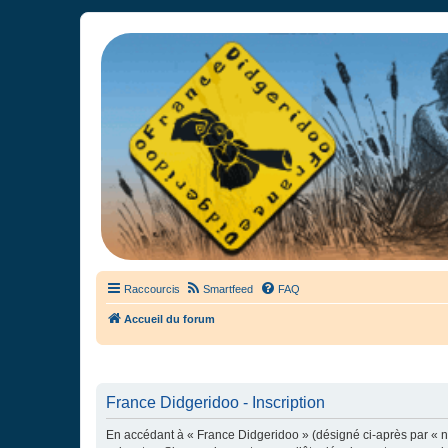
France Didgeridoo
Didgeridoo et Guimbarde sur France Didgeridoo - retrouvez la commun
Raccourcis
Smartfeed
FAQ
Accueil du forum
France Didgeridoo - Inscription
En accédant à « France Didgeridoo » (désigné ci-après par « no