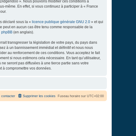
e Didgeridoo ». Nous pouvons modifier ces conditions à
s-même. En effet, si vous continuez à participer à « France
our.
ns déclaré sous la «
licence publique générale GNU 2.0
» et qui
ed ne peut en aucun cas être tenu comme responsable de la
de phpBB
(en anglais).
ait transgresser la législation de votre pays, du pays dans
osez à un bannissement immédiat et définitif et nous nous
d’aider au renforcement de ces conditions. Vous acceptez le fait
ment si nous estimons cela nécessaire. En tant qu’utilisateur,
e seront pas diffusées à une tierce partie sans votre
ant à compromettre vos données.
 contacter
Supprimer les cookies
Fuseau horaire sur
UTC+02:00