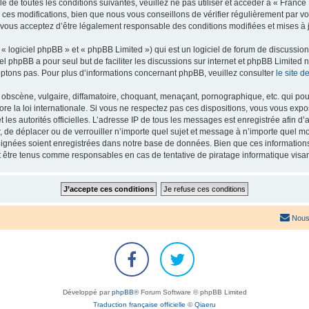
e de toutes les conditions suivantes, veuillez ne pas utiliser et accéder à « Franc
es modifications, bien que nous vous conseillons de vérifier régulièrement par vou
 vous acceptez d’être légalement responsable des conditions modifiées et mises à j
 logiciel phpBB » et « phpBB Limited ») qui est un logiciel de forum de discussio
iel phpBB a pour seul but de faciliter les discussions sur internet et phpBB Limit
ptons pas. Pour plus d’informations concernant phpBB, veuillez consulter
le site 
obscène, vulgaire, diffamatoire, choquant, menaçant, pornographique, etc. qui pourr
re la loi internationale. Si vous ne respectez pas ces dispositions, vous vous exp
 et les autorités officielles. L’adresse IP de tous les messages est enregistrée afin 
r, de déplacer ou de verrouiller n’importe quel sujet et message à n’importe quel mo
ignées soient enregistrées dans notre base de données. Bien que ces informations n
t être tenus comme responsables en cas de tentative de piratage informatique vis
Nous
Développé par
phpBB
® Forum Software © phpBB Limited
Traduction française officielle
©
Qiaeru