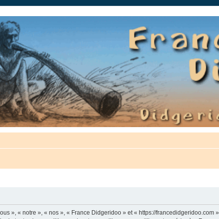
auté.
us », « notre », « nos », « France Didgeridoo » et « https://francedidgeridoo.com 