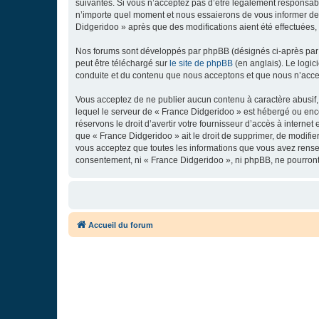
suivantes. Si vous n’acceptez pas d’être légalement responsabl
n’importe quel moment et nous essaierons de vous informer de c
Didgeridoo » après que des modifications aient été effectuées,
Nos forums sont développés par phpBB (désignés ci-après par «
peut être téléchargé sur
le site de phpBB
(en anglais). Le logic
conduite et du contenu que nous acceptons et que nous n’acce
Vous acceptez de ne publier aucun contenu à caractère abusif, 
lequel le serveur de « France Didgeridoo » est hébergé ou enco
réservons le droit d’avertir votre fournisseur d’accès à internet
que « France Didgeridoo » ait le droit de supprimer, de modifie
vous acceptez que toutes les informations que vous avez rense
consentement, ni « France Didgeridoo », ni phpBB, ne pourron
Accueil du forum