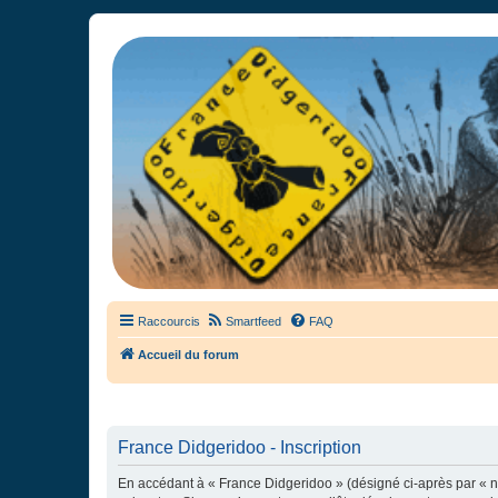
France Didgeridoo
Didgeridoo et Guimbarde sur France Didgeridoo - retrouvez la commun
Raccourcis
Smartfeed
FAQ
Accueil du forum
France Didgeridoo - Inscription
En accédant à « France Didgeridoo » (désigné ci-après par « no