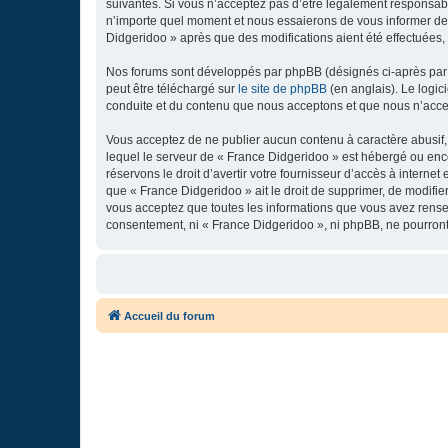
suivantes. Si vous n’acceptez pas d’être légalement responsabl
n’importe quel moment et nous essaierons de vous informer de c
Didgeridoo » après que des modifications aient été effectuées,
Nos forums sont développés par phpBB (désignés ci-après par «
peut être téléchargé sur
le site de phpBB
(en anglais). Le logic
conduite et du contenu que nous acceptons et que nous n’acce
Vous acceptez de ne publier aucun contenu à caractère abusif, 
lequel le serveur de « France Didgeridoo » est hébergé ou enco
réservons le droit d’avertir votre fournisseur d’accès à internet
que « France Didgeridoo » ait le droit de supprimer, de modifie
vous acceptez que toutes les informations que vous avez rense
consentement, ni « France Didgeridoo », ni phpBB, ne pourron
Accueil du forum