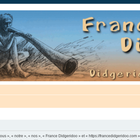
auté.
us », « notre », « nos », « France Didgeridoo » et « https://francedidgeridoo.com 