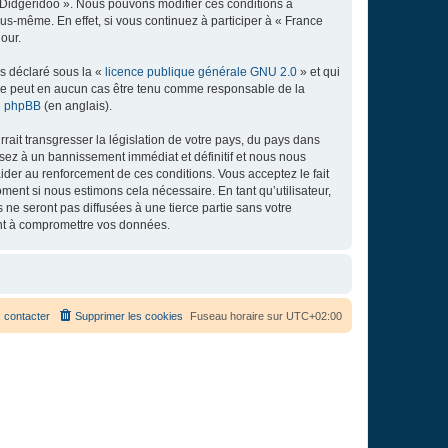
e Didgeridoo ». Nous pouvons modifier ces conditions à
s-même. En effet, si vous continuez à participer à « France
our.
ns déclaré sous la «
licence publique générale GNU 2.0
» et qui
ed ne peut en aucun cas être tenu comme responsable de la
de phpBB
(en anglais).
ait transgresser la législation de votre pays, du pays dans
osez à un bannissement immédiat et définitif et nous nous
d’aider au renforcement de ces conditions. Vous acceptez le fait
ment si nous estimons cela nécessaire. En tant qu’utilisateur,
e seront pas diffusées à une tierce partie sans votre
ant à compromettre vos données.
 contacter
Supprimer les cookies
Fuseau horaire sur
UTC+02:00