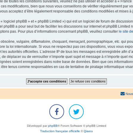
e de toutes les conditions suivantes, veuillez ne pas utiliser et accéder à « Franc
es modifications, bien que nous vous conseillons de vérifier régulièrement par vou
 vous acceptez d’être légalement responsable des conditions modifiées et mises à j
 logiciel phpBB » et « phpBB Limited ») qui est un logiciel de forum de discussio
iel phpBB a pour seul but de faciliter les discussions sur internet et phpBB Limit
ptons pas. Pour plus d’informations concernant phpBB, veuillez consulter
le site 
obscène, vulgaire, diffamatoire, choquant, menaçant, pornographique, etc. qui pourr
re la loi internationale. Si vous ne respectez pas ces dispositions, vous vous exp
 et les autorités officielles. L’adresse IP de tous les messages est enregistrée afin 
r, de déplacer ou de verrouiller n’importe quel sujet et message à n’importe quel mo
ignées soient enregistrées dans notre base de données. Bien que ces informations n
t être tenus comme responsables en cas de tentative de piratage informatique vis
Nous
Développé par
phpBB
® Forum Software © phpBB Limited
Traduction française officielle
©
Qiaeru