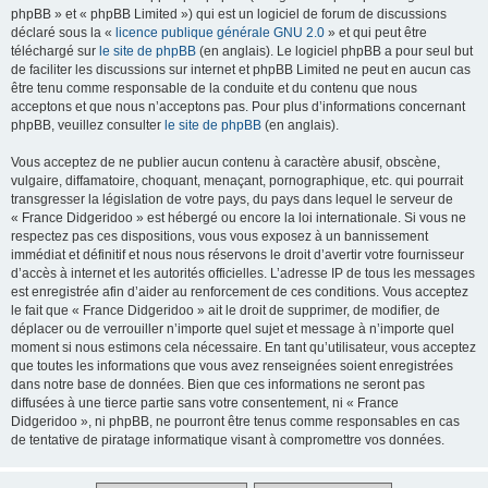
phpBB » et « phpBB Limited ») qui est un logiciel de forum de discussions
déclaré sous la «
licence publique générale GNU 2.0
» et qui peut être
téléchargé sur
le site de phpBB
(en anglais). Le logiciel phpBB a pour seul but
de faciliter les discussions sur internet et phpBB Limited ne peut en aucun cas
être tenu comme responsable de la conduite et du contenu que nous
acceptons et que nous n’acceptons pas. Pour plus d’informations concernant
phpBB, veuillez consulter
le site de phpBB
(en anglais).
Vous acceptez de ne publier aucun contenu à caractère abusif, obscène,
vulgaire, diffamatoire, choquant, menaçant, pornographique, etc. qui pourrait
transgresser la législation de votre pays, du pays dans lequel le serveur de
« France Didgeridoo » est hébergé ou encore la loi internationale. Si vous ne
respectez pas ces dispositions, vous vous exposez à un bannissement
immédiat et définitif et nous nous réservons le droit d’avertir votre fournisseur
d’accès à internet et les autorités officielles. L’adresse IP de tous les messages
est enregistrée afin d’aider au renforcement de ces conditions. Vous acceptez
le fait que « France Didgeridoo » ait le droit de supprimer, de modifier, de
déplacer ou de verrouiller n’importe quel sujet et message à n’importe quel
moment si nous estimons cela nécessaire. En tant qu’utilisateur, vous acceptez
que toutes les informations que vous avez renseignées soient enregistrées
dans notre base de données. Bien que ces informations ne seront pas
diffusées à une tierce partie sans votre consentement, ni « France
Didgeridoo », ni phpBB, ne pourront être tenus comme responsables en cas
de tentative de piratage informatique visant à compromettre vos données.