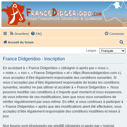
France Didgeridoo
Didgeridoo et Guimbarde sur France Didgeridoo - retrouvez la communauté.
Smartfeed
FAQ
Connexion
R
Accueil du forum
e
Langue :
c
France Didgeridoo - Inscription
h
En accédant à « France Didgeridoo » (désigné ci-après par « nous »,
e
« notre », « nos », « France Didgeridoo » et « https://francedidgeridoo.com »),
r
vous acceptez d’être légalement responsable des conditions suivantes. Si
vous n’acceptez pas d’être légalement responsable de toutes les conditions
c
suivantes, veuillez ne pas utiliser et accéder à « France Didgeridoo ». Nous
h
pouvons modifier ces conditions à n’importe quel moment et nous essaierons
e
de vous informer de ces modifications, bien que nous vous conseillons de
vérifier régulièrement par vous-même. En effet, si vous continuez à participer à
r
« France Didgeridoo » après que des modifications aient été effectuées, vous
acceptez d’être légalement responsable des conditions modifiées et mises à
jour.
Nos forums sont développés par phpBB (désignés ci-après par « logiciel