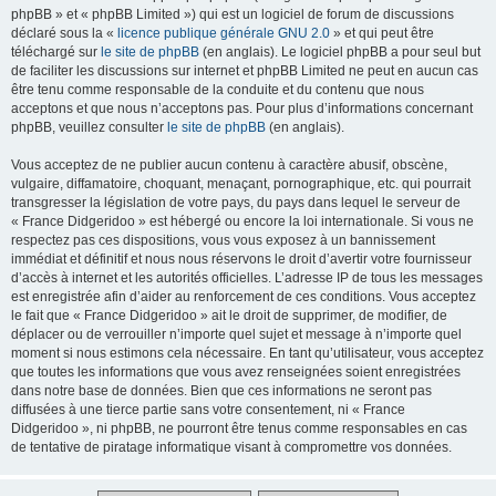
phpBB » et « phpBB Limited ») qui est un logiciel de forum de discussions
déclaré sous la «
licence publique générale GNU 2.0
» et qui peut être
téléchargé sur
le site de phpBB
(en anglais). Le logiciel phpBB a pour seul but
de faciliter les discussions sur internet et phpBB Limited ne peut en aucun cas
être tenu comme responsable de la conduite et du contenu que nous
acceptons et que nous n’acceptons pas. Pour plus d’informations concernant
phpBB, veuillez consulter
le site de phpBB
(en anglais).
Vous acceptez de ne publier aucun contenu à caractère abusif, obscène,
vulgaire, diffamatoire, choquant, menaçant, pornographique, etc. qui pourrait
transgresser la législation de votre pays, du pays dans lequel le serveur de
« France Didgeridoo » est hébergé ou encore la loi internationale. Si vous ne
respectez pas ces dispositions, vous vous exposez à un bannissement
immédiat et définitif et nous nous réservons le droit d’avertir votre fournisseur
d’accès à internet et les autorités officielles. L’adresse IP de tous les messages
est enregistrée afin d’aider au renforcement de ces conditions. Vous acceptez
le fait que « France Didgeridoo » ait le droit de supprimer, de modifier, de
déplacer ou de verrouiller n’importe quel sujet et message à n’importe quel
moment si nous estimons cela nécessaire. En tant qu’utilisateur, vous acceptez
que toutes les informations que vous avez renseignées soient enregistrées
dans notre base de données. Bien que ces informations ne seront pas
diffusées à une tierce partie sans votre consentement, ni « France
Didgeridoo », ni phpBB, ne pourront être tenus comme responsables en cas
de tentative de piratage informatique visant à compromettre vos données.