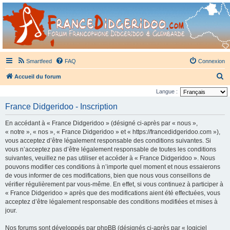
France Didgeridoo
Didgeridoo et Guimbarde sur France Didgeridoo - retrouvez la communauté.
Smartfeed
FAQ
Connexion
R
Accueil du forum
e
Langue :
c
France Didgeridoo - Inscription
h
En accédant à « France Didgeridoo » (désigné ci-après par « nous »,
e
« notre », « nos », « France Didgeridoo » et « https://francedidgeridoo.com »),
r
vous acceptez d’être légalement responsable des conditions suivantes. Si
vous n’acceptez pas d’être légalement responsable de toutes les conditions
c
suivantes, veuillez ne pas utiliser et accéder à « France Didgeridoo ». Nous
h
pouvons modifier ces conditions à n’importe quel moment et nous essaierons
e
de vous informer de ces modifications, bien que nous vous conseillons de
vérifier régulièrement par vous-même. En effet, si vous continuez à participer à
r
« France Didgeridoo » après que des modifications aient été effectuées, vous
acceptez d’être légalement responsable des conditions modifiées et mises à
jour.
Nos forums sont développés par phpBB (désignés ci-après par « logiciel