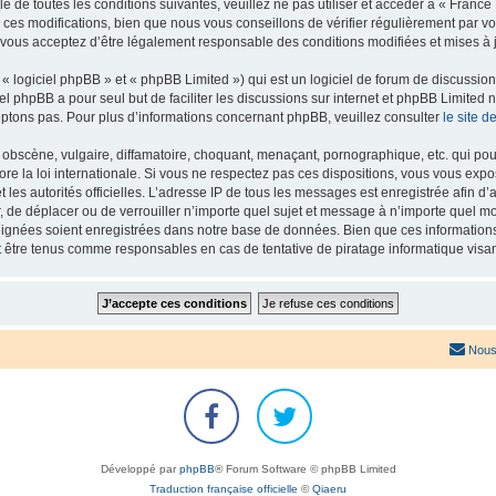
e de toutes les conditions suivantes, veuillez ne pas utiliser et accéder à « Franc
es modifications, bien que nous vous conseillons de vérifier régulièrement par vou
 vous acceptez d’être légalement responsable des conditions modifiées et mises à j
 logiciel phpBB » et « phpBB Limited ») qui est un logiciel de forum de discussio
iel phpBB a pour seul but de faciliter les discussions sur internet et phpBB Limit
ptons pas. Pour plus d’informations concernant phpBB, veuillez consulter
le site 
obscène, vulgaire, diffamatoire, choquant, menaçant, pornographique, etc. qui pourr
re la loi internationale. Si vous ne respectez pas ces dispositions, vous vous exp
 et les autorités officielles. L’adresse IP de tous les messages est enregistrée afin 
r, de déplacer ou de verrouiller n’importe quel sujet et message à n’importe quel mo
ignées soient enregistrées dans notre base de données. Bien que ces informations n
t être tenus comme responsables en cas de tentative de piratage informatique vis
Nous
Développé par
phpBB
® Forum Software © phpBB Limited
Traduction française officielle
©
Qiaeru