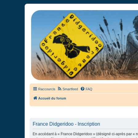
France Didgeridoo
Didgeridoo et Guimbarde sur France Didgeridoo - retrouvez la commun
Raccourcis
Smartfeed
FAQ
Accueil du forum
France Didgeridoo - Inscription
En accédant à « France Didgeridoo » (désigné ci-après par « no