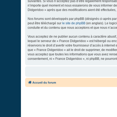
suivantes. Si vous n’acceptez pas d’être légalement responsabl
n’importe quel moment et nous essaierons de vous informer de c
Didgeridoo » après que des modifications aient été effectuées,
Nos forums sont développés par phpBB (désignés ci-après par «
peut être téléchargé sur
le site de phpBB
(en anglais). Le logic
conduite et du contenu que nous acceptons et que nous n’acce
Vous acceptez de ne publier aucun contenu à caractère abusif, 
lequel le serveur de « France Didgeridoo » est hébergé ou enco
réservons le droit d’avertir votre fournisseur d’accès à internet
que « France Didgeridoo » ait le droit de supprimer, de modifie
vous acceptez que toutes les informations que vous avez rense
consentement, ni « France Didgeridoo », ni phpBB, ne pourron
Accueil du forum