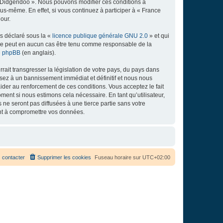
e Didgeridoo ». Nous pouvons modifier ces conditions à
s-même. En effet, si vous continuez à participer à « France
our.
ns déclaré sous la «
licence publique générale GNU 2.0
» et qui
ed ne peut en aucun cas être tenu comme responsable de la
de phpBB
(en anglais).
ait transgresser la législation de votre pays, du pays dans
osez à un bannissement immédiat et définitif et nous nous
d’aider au renforcement de ces conditions. Vous acceptez le fait
ment si nous estimons cela nécessaire. En tant qu’utilisateur,
e seront pas diffusées à une tierce partie sans votre
ant à compromettre vos données.
 contacter
Supprimer les cookies
Fuseau horaire sur
UTC+02:00