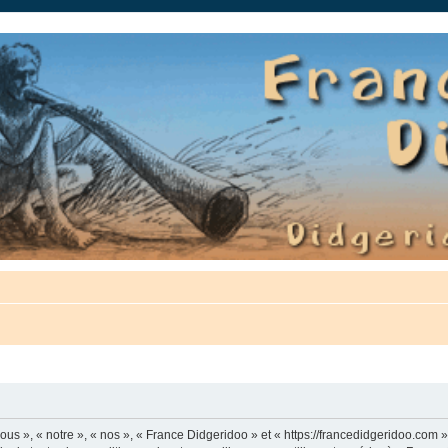
auté.
us », « notre », « nos », « France Didgeridoo » et « https://francedidgeridoo.com 