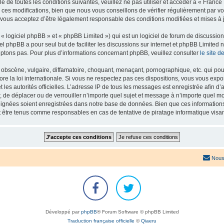
e de toutes les conditions suivantes, veuillez ne pas utiliser et accéder à « Franc
es modifications, bien que nous vous conseillons de vérifier régulièrement par vou
 vous acceptez d’être légalement responsable des conditions modifiées et mises à j
 logiciel phpBB » et « phpBB Limited ») qui est un logiciel de forum de discussio
iel phpBB a pour seul but de faciliter les discussions sur internet et phpBB Limit
ptons pas. Pour plus d’informations concernant phpBB, veuillez consulter
le site 
obscène, vulgaire, diffamatoire, choquant, menaçant, pornographique, etc. qui pourr
re la loi internationale. Si vous ne respectez pas ces dispositions, vous vous exp
 et les autorités officielles. L’adresse IP de tous les messages est enregistrée afin 
r, de déplacer ou de verrouiller n’importe quel sujet et message à n’importe quel mo
ignées soient enregistrées dans notre base de données. Bien que ces informations n
t être tenus comme responsables en cas de tentative de piratage informatique vis
Nous
Développé par
phpBB
® Forum Software © phpBB Limited
Traduction française officielle
©
Qiaeru