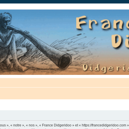
auté.
us », « notre », « nos », « France Didgeridoo » et « https://francedidgeridoo.com 