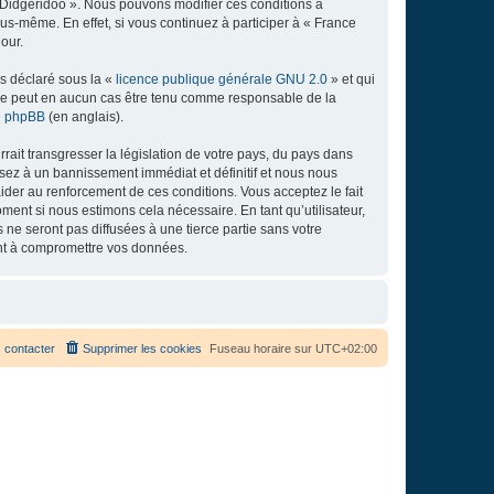
e Didgeridoo ». Nous pouvons modifier ces conditions à
s-même. En effet, si vous continuez à participer à « France
our.
ns déclaré sous la «
licence publique générale GNU 2.0
» et qui
ed ne peut en aucun cas être tenu comme responsable de la
de phpBB
(en anglais).
ait transgresser la législation de votre pays, du pays dans
osez à un bannissement immédiat et définitif et nous nous
d’aider au renforcement de ces conditions. Vous acceptez le fait
ment si nous estimons cela nécessaire. En tant qu’utilisateur,
e seront pas diffusées à une tierce partie sans votre
ant à compromettre vos données.
 contacter
Supprimer les cookies
Fuseau horaire sur
UTC+02:00