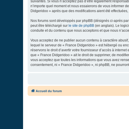
suivantes. Si vous n’acceptez pas d’être légalement responsabl
n’importe quel moment et nous essaierons de vous informer de c
Didgeridoo » après que des modifications aient été effectuées,
Nos forums sont développés par phpBB (désignés ci-après par «
peut être téléchargé sur
le site de phpBB
(en anglais). Le logic
conduite et du contenu que nous acceptons et que nous n’acce
Vous acceptez de ne publier aucun contenu à caractère abusif, 
lequel le serveur de « France Didgeridoo » est hébergé ou enco
réservons le droit d’avertir votre fournisseur d’accès à internet
que « France Didgeridoo » ait le droit de supprimer, de modifie
vous acceptez que toutes les informations que vous avez rense
consentement, ni « France Didgeridoo », ni phpBB, ne pourron
Accueil du forum