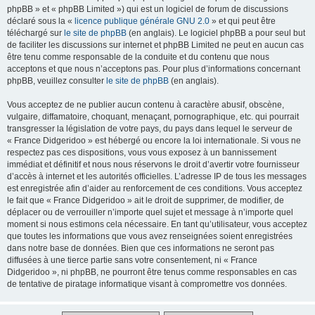
phpBB » et « phpBB Limited ») qui est un logiciel de forum de discussions
déclaré sous la «
licence publique générale GNU 2.0
» et qui peut être
téléchargé sur
le site de phpBB
(en anglais). Le logiciel phpBB a pour seul but
de faciliter les discussions sur internet et phpBB Limited ne peut en aucun cas
être tenu comme responsable de la conduite et du contenu que nous
acceptons et que nous n’acceptons pas. Pour plus d’informations concernant
phpBB, veuillez consulter
le site de phpBB
(en anglais).
Vous acceptez de ne publier aucun contenu à caractère abusif, obscène,
vulgaire, diffamatoire, choquant, menaçant, pornographique, etc. qui pourrait
transgresser la législation de votre pays, du pays dans lequel le serveur de
« France Didgeridoo » est hébergé ou encore la loi internationale. Si vous ne
respectez pas ces dispositions, vous vous exposez à un bannissement
immédiat et définitif et nous nous réservons le droit d’avertir votre fournisseur
d’accès à internet et les autorités officielles. L’adresse IP de tous les messages
est enregistrée afin d’aider au renforcement de ces conditions. Vous acceptez
le fait que « France Didgeridoo » ait le droit de supprimer, de modifier, de
déplacer ou de verrouiller n’importe quel sujet et message à n’importe quel
moment si nous estimons cela nécessaire. En tant qu’utilisateur, vous acceptez
que toutes les informations que vous avez renseignées soient enregistrées
dans notre base de données. Bien que ces informations ne seront pas
diffusées à une tierce partie sans votre consentement, ni « France
Didgeridoo », ni phpBB, ne pourront être tenus comme responsables en cas
de tentative de piratage informatique visant à compromettre vos données.