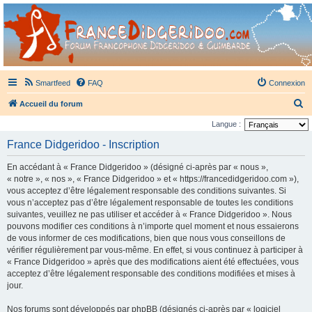
France Didgeridoo
Didgeridoo et Guimbarde sur France Didgeridoo - retrouvez la communauté.
Smartfeed
FAQ
Connexion
R
Accueil du forum
e
Langue :
c
France Didgeridoo - Inscription
h
En accédant à « France Didgeridoo » (désigné ci-après par « nous »,
e
« notre », « nos », « France Didgeridoo » et « https://francedidgeridoo.com »),
r
vous acceptez d’être légalement responsable des conditions suivantes. Si
vous n’acceptez pas d’être légalement responsable de toutes les conditions
c
suivantes, veuillez ne pas utiliser et accéder à « France Didgeridoo ». Nous
h
pouvons modifier ces conditions à n’importe quel moment et nous essaierons
e
de vous informer de ces modifications, bien que nous vous conseillons de
vérifier régulièrement par vous-même. En effet, si vous continuez à participer à
r
« France Didgeridoo » après que des modifications aient été effectuées, vous
acceptez d’être légalement responsable des conditions modifiées et mises à
jour.
Nos forums sont développés par phpBB (désignés ci-après par « logiciel