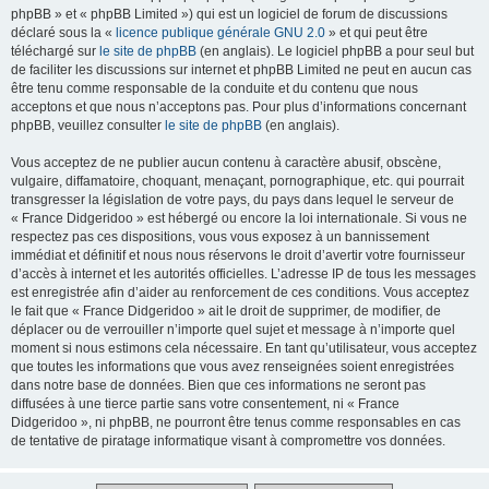
phpBB » et « phpBB Limited ») qui est un logiciel de forum de discussions
déclaré sous la «
licence publique générale GNU 2.0
» et qui peut être
téléchargé sur
le site de phpBB
(en anglais). Le logiciel phpBB a pour seul but
de faciliter les discussions sur internet et phpBB Limited ne peut en aucun cas
être tenu comme responsable de la conduite et du contenu que nous
acceptons et que nous n’acceptons pas. Pour plus d’informations concernant
phpBB, veuillez consulter
le site de phpBB
(en anglais).
Vous acceptez de ne publier aucun contenu à caractère abusif, obscène,
vulgaire, diffamatoire, choquant, menaçant, pornographique, etc. qui pourrait
transgresser la législation de votre pays, du pays dans lequel le serveur de
« France Didgeridoo » est hébergé ou encore la loi internationale. Si vous ne
respectez pas ces dispositions, vous vous exposez à un bannissement
immédiat et définitif et nous nous réservons le droit d’avertir votre fournisseur
d’accès à internet et les autorités officielles. L’adresse IP de tous les messages
est enregistrée afin d’aider au renforcement de ces conditions. Vous acceptez
le fait que « France Didgeridoo » ait le droit de supprimer, de modifier, de
déplacer ou de verrouiller n’importe quel sujet et message à n’importe quel
moment si nous estimons cela nécessaire. En tant qu’utilisateur, vous acceptez
que toutes les informations que vous avez renseignées soient enregistrées
dans notre base de données. Bien que ces informations ne seront pas
diffusées à une tierce partie sans votre consentement, ni « France
Didgeridoo », ni phpBB, ne pourront être tenus comme responsables en cas
de tentative de piratage informatique visant à compromettre vos données.