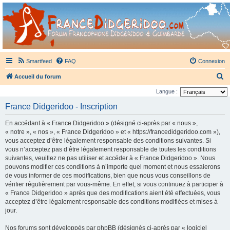
France Didgeridoo
Didgeridoo et Guimbarde sur France Didgeridoo - retrouvez la communauté.
Smartfeed
FAQ
Connexion
R
Accueil du forum
e
Langue :
c
France Didgeridoo - Inscription
h
En accédant à « France Didgeridoo » (désigné ci-après par « nous »,
e
« notre », « nos », « France Didgeridoo » et « https://francedidgeridoo.com »),
r
vous acceptez d’être légalement responsable des conditions suivantes. Si
vous n’acceptez pas d’être légalement responsable de toutes les conditions
c
suivantes, veuillez ne pas utiliser et accéder à « France Didgeridoo ». Nous
h
pouvons modifier ces conditions à n’importe quel moment et nous essaierons
e
de vous informer de ces modifications, bien que nous vous conseillons de
vérifier régulièrement par vous-même. En effet, si vous continuez à participer à
r
« France Didgeridoo » après que des modifications aient été effectuées, vous
acceptez d’être légalement responsable des conditions modifiées et mises à
jour.
Nos forums sont développés par phpBB (désignés ci-après par « logiciel