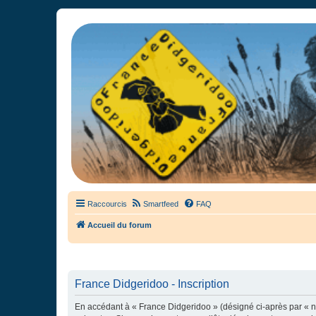
France Didgeridoo
Didgeridoo et Guimbarde sur France Didgeridoo - retrouvez la commun
Raccourcis
Smartfeed
FAQ
Accueil du forum
France Didgeridoo - Inscription
En accédant à « France Didgeridoo » (désigné ci-après par « no