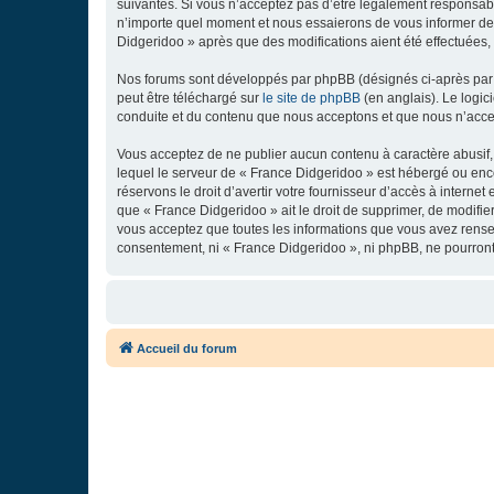
suivantes. Si vous n’acceptez pas d’être légalement responsabl
n’importe quel moment et nous essaierons de vous informer de c
Didgeridoo » après que des modifications aient été effectuées,
Nos forums sont développés par phpBB (désignés ci-après par «
peut être téléchargé sur
le site de phpBB
(en anglais). Le logic
conduite et du contenu que nous acceptons et que nous n’acce
Vous acceptez de ne publier aucun contenu à caractère abusif, 
lequel le serveur de « France Didgeridoo » est hébergé ou enco
réservons le droit d’avertir votre fournisseur d’accès à internet
que « France Didgeridoo » ait le droit de supprimer, de modifie
vous acceptez que toutes les informations que vous avez rense
consentement, ni « France Didgeridoo », ni phpBB, ne pourron
Accueil du forum