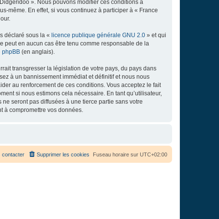
e Didgeridoo ». Nous pouvons modifier ces conditions à
s-même. En effet, si vous continuez à participer à « France
our.
ns déclaré sous la «
licence publique générale GNU 2.0
» et qui
ed ne peut en aucun cas être tenu comme responsable de la
de phpBB
(en anglais).
ait transgresser la législation de votre pays, du pays dans
osez à un bannissement immédiat et définitif et nous nous
d’aider au renforcement de ces conditions. Vous acceptez le fait
ment si nous estimons cela nécessaire. En tant qu’utilisateur,
e seront pas diffusées à une tierce partie sans votre
ant à compromettre vos données.
 contacter
Supprimer les cookies
Fuseau horaire sur
UTC+02:00