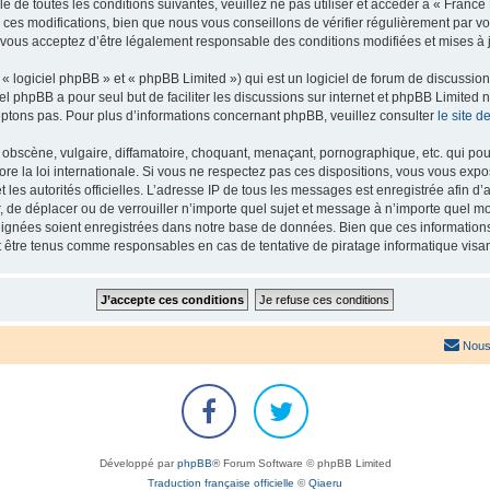
e de toutes les conditions suivantes, veuillez ne pas utiliser et accéder à « Franc
es modifications, bien que nous vous conseillons de vérifier régulièrement par vou
 vous acceptez d’être légalement responsable des conditions modifiées et mises à j
 logiciel phpBB » et « phpBB Limited ») qui est un logiciel de forum de discussio
iel phpBB a pour seul but de faciliter les discussions sur internet et phpBB Limit
ptons pas. Pour plus d’informations concernant phpBB, veuillez consulter
le site 
obscène, vulgaire, diffamatoire, choquant, menaçant, pornographique, etc. qui pourr
re la loi internationale. Si vous ne respectez pas ces dispositions, vous vous exp
 et les autorités officielles. L’adresse IP de tous les messages est enregistrée afin 
r, de déplacer ou de verrouiller n’importe quel sujet et message à n’importe quel mo
ignées soient enregistrées dans notre base de données. Bien que ces informations n
t être tenus comme responsables en cas de tentative de piratage informatique vis
Nous
Développé par
phpBB
® Forum Software © phpBB Limited
Traduction française officielle
©
Qiaeru