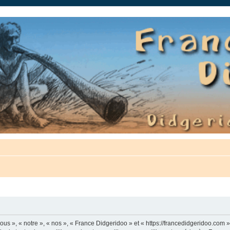
auté.
us », « notre », « nos », « France Didgeridoo » et « https://francedidgeridoo.com 