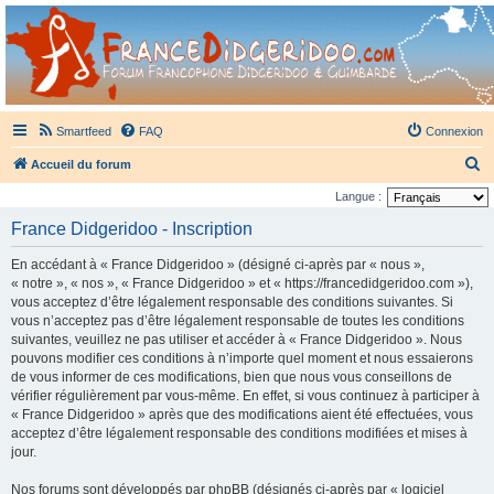
France Didgeridoo
Didgeridoo et Guimbarde sur France Didgeridoo - retrouvez la communauté.
Smartfeed
FAQ
Connexion
R
Accueil du forum
e
Langue :
c
France Didgeridoo - Inscription
h
En accédant à « France Didgeridoo » (désigné ci-après par « nous »,
e
« notre », « nos », « France Didgeridoo » et « https://francedidgeridoo.com »),
r
vous acceptez d’être légalement responsable des conditions suivantes. Si
vous n’acceptez pas d’être légalement responsable de toutes les conditions
c
suivantes, veuillez ne pas utiliser et accéder à « France Didgeridoo ». Nous
h
pouvons modifier ces conditions à n’importe quel moment et nous essaierons
e
de vous informer de ces modifications, bien que nous vous conseillons de
vérifier régulièrement par vous-même. En effet, si vous continuez à participer à
r
« France Didgeridoo » après que des modifications aient été effectuées, vous
acceptez d’être légalement responsable des conditions modifiées et mises à
jour.
Nos forums sont développés par phpBB (désignés ci-après par « logiciel