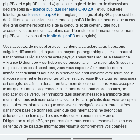
phpBB » et « phpBB Limited ») qui est un logiciel de forum de discussions
déclaré sous la «
licence publique générale GNU 2.0
» et qui peut être
téléchargé sur
le site de phpBB
(en anglais). Le logiciel phpBB a pour seul but
de faciliter les discussions sur internet et phpBB Limited ne peut en aucun cas
être tenu comme responsable de la conduite et du contenu que nous
acceptons et que nous n’acceptons pas. Pour plus d’informations concernant
phpBB, veuillez consulter
le site de phpBB
(en anglais).
Vous acceptez de ne publier aucun contenu à caractère abusif, obscène,
vulgaire, diffamatoire, choquant, menaçant, pornographique, etc. qui pourrait
transgresser la législation de votre pays, du pays dans lequel le serveur de
« France Didgeridoo » est hébergé ou encore la loi internationale. Si vous ne
respectez pas ces dispositions, vous vous exposez à un bannissement
immédiat et définitif et nous nous réservons le droit d’avertir votre fournisseur
d’accès à internet et les autorités officielles. L’adresse IP de tous les messages
est enregistrée afin d’aider au renforcement de ces conditions. Vous acceptez
le fait que « France Didgeridoo » ait le droit de supprimer, de modifier, de
déplacer ou de verrouiller n’importe quel sujet et message à n’importe quel
moment si nous estimons cela nécessaire. En tant qu’utilisateur, vous acceptez
que toutes les informations que vous avez renseignées soient enregistrées
dans notre base de données. Bien que ces informations ne seront pas
diffusées à une tierce partie sans votre consentement, ni « France
Didgeridoo », ni phpBB, ne pourront être tenus comme responsables en cas
de tentative de piratage informatique visant à compromettre vos données.