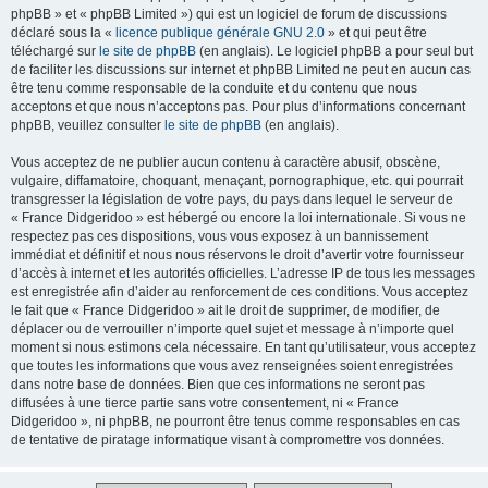
phpBB » et « phpBB Limited ») qui est un logiciel de forum de discussions
déclaré sous la «
licence publique générale GNU 2.0
» et qui peut être
téléchargé sur
le site de phpBB
(en anglais). Le logiciel phpBB a pour seul but
de faciliter les discussions sur internet et phpBB Limited ne peut en aucun cas
être tenu comme responsable de la conduite et du contenu que nous
acceptons et que nous n’acceptons pas. Pour plus d’informations concernant
phpBB, veuillez consulter
le site de phpBB
(en anglais).
Vous acceptez de ne publier aucun contenu à caractère abusif, obscène,
vulgaire, diffamatoire, choquant, menaçant, pornographique, etc. qui pourrait
transgresser la législation de votre pays, du pays dans lequel le serveur de
« France Didgeridoo » est hébergé ou encore la loi internationale. Si vous ne
respectez pas ces dispositions, vous vous exposez à un bannissement
immédiat et définitif et nous nous réservons le droit d’avertir votre fournisseur
d’accès à internet et les autorités officielles. L’adresse IP de tous les messages
est enregistrée afin d’aider au renforcement de ces conditions. Vous acceptez
le fait que « France Didgeridoo » ait le droit de supprimer, de modifier, de
déplacer ou de verrouiller n’importe quel sujet et message à n’importe quel
moment si nous estimons cela nécessaire. En tant qu’utilisateur, vous acceptez
que toutes les informations que vous avez renseignées soient enregistrées
dans notre base de données. Bien que ces informations ne seront pas
diffusées à une tierce partie sans votre consentement, ni « France
Didgeridoo », ni phpBB, ne pourront être tenus comme responsables en cas
de tentative de piratage informatique visant à compromettre vos données.