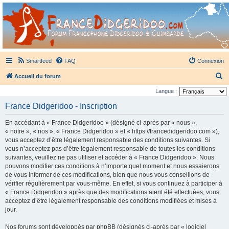
France Didgeridoo
Didgeridoo et Guimbarde sur France Didgeridoo - retrouvez la communauté.
Smartfeed
FAQ
Connexion
R
Accueil du forum
e
Langue :
c
France Didgeridoo - Inscription
h
En accédant à « France Didgeridoo » (désigné ci-après par « nous »,
e
« notre », « nos », « France Didgeridoo » et « https://francedidgeridoo.com »),
r
vous acceptez d’être légalement responsable des conditions suivantes. Si
vous n’acceptez pas d’être légalement responsable de toutes les conditions
c
suivantes, veuillez ne pas utiliser et accéder à « France Didgeridoo ». Nous
h
pouvons modifier ces conditions à n’importe quel moment et nous essaierons
e
de vous informer de ces modifications, bien que nous vous conseillons de
vérifier régulièrement par vous-même. En effet, si vous continuez à participer à
r
« France Didgeridoo » après que des modifications aient été effectuées, vous
acceptez d’être légalement responsable des conditions modifiées et mises à
jour.
Nos forums sont développés par phpBB (désignés ci-après par « logiciel