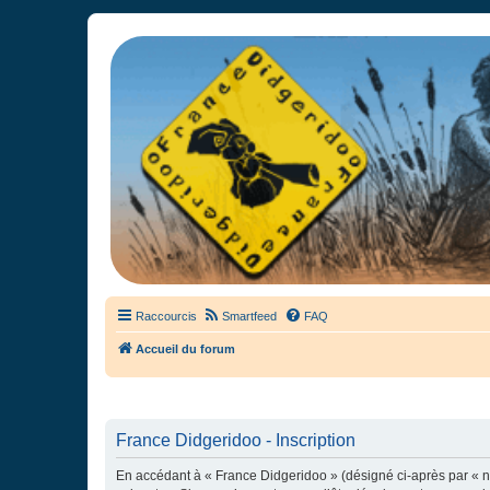
France Didgeridoo
Didgeridoo et Guimbarde sur France Didgeridoo - retrouvez la commun
Raccourcis
Smartfeed
FAQ
Accueil du forum
France Didgeridoo - Inscription
En accédant à « France Didgeridoo » (désigné ci-après par « no