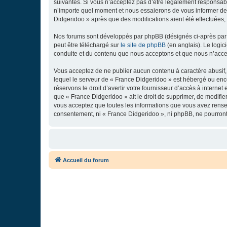
suivantes. Si vous n’acceptez pas d’être légalement responsabl
n’importe quel moment et nous essaierons de vous informer de c
Didgeridoo » après que des modifications aient été effectuées,
Nos forums sont développés par phpBB (désignés ci-après par «
peut être téléchargé sur
le site de phpBB
(en anglais). Le logic
conduite et du contenu que nous acceptons et que nous n’acce
Vous acceptez de ne publier aucun contenu à caractère abusif, 
lequel le serveur de « France Didgeridoo » est hébergé ou enco
réservons le droit d’avertir votre fournisseur d’accès à internet
que « France Didgeridoo » ait le droit de supprimer, de modifie
vous acceptez que toutes les informations que vous avez rense
consentement, ni « France Didgeridoo », ni phpBB, ne pourron
Accueil du forum