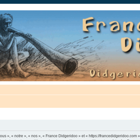
auté.
us », « notre », « nos », « France Didgeridoo » et « https://francedidgeridoo.com 