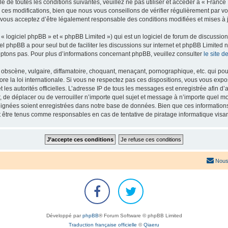
e de toutes les conditions suivantes, veuillez ne pas utiliser et accéder à « Franc
es modifications, bien que nous vous conseillons de vérifier régulièrement par vou
 vous acceptez d’être légalement responsable des conditions modifiées et mises à j
 logiciel phpBB » et « phpBB Limited ») qui est un logiciel de forum de discussio
iel phpBB a pour seul but de faciliter les discussions sur internet et phpBB Limit
ptons pas. Pour plus d’informations concernant phpBB, veuillez consulter
le site 
obscène, vulgaire, diffamatoire, choquant, menaçant, pornographique, etc. qui pourr
re la loi internationale. Si vous ne respectez pas ces dispositions, vous vous exp
 et les autorités officielles. L’adresse IP de tous les messages est enregistrée afin 
r, de déplacer ou de verrouiller n’importe quel sujet et message à n’importe quel mo
ignées soient enregistrées dans notre base de données. Bien que ces informations n
t être tenus comme responsables en cas de tentative de piratage informatique vis
Nous
Développé par
phpBB
® Forum Software © phpBB Limited
Traduction française officielle
©
Qiaeru