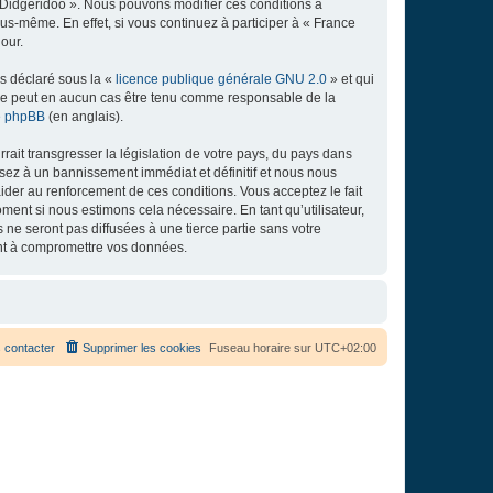
e Didgeridoo ». Nous pouvons modifier ces conditions à
s-même. En effet, si vous continuez à participer à « France
our.
ns déclaré sous la «
licence publique générale GNU 2.0
» et qui
ed ne peut en aucun cas être tenu comme responsable de la
de phpBB
(en anglais).
ait transgresser la législation de votre pays, du pays dans
osez à un bannissement immédiat et définitif et nous nous
d’aider au renforcement de ces conditions. Vous acceptez le fait
ment si nous estimons cela nécessaire. En tant qu’utilisateur,
e seront pas diffusées à une tierce partie sans votre
ant à compromettre vos données.
 contacter
Supprimer les cookies
Fuseau horaire sur
UTC+02:00