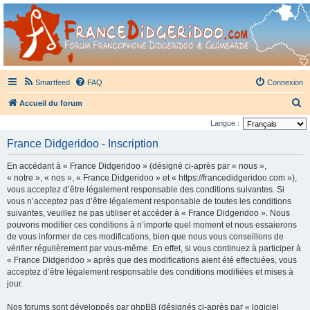
France Didgeridoo
Didgeridoo et Guimbarde sur France Didgeridoo - retrouvez la communauté.
Smartfeed
FAQ
Connexion
R
Accueil du forum
e
Langue :
c
France Didgeridoo - Inscription
h
En accédant à « France Didgeridoo » (désigné ci-après par « nous »,
e
« notre », « nos », « France Didgeridoo » et « https://francedidgeridoo.com »),
r
vous acceptez d’être légalement responsable des conditions suivantes. Si
vous n’acceptez pas d’être légalement responsable de toutes les conditions
c
suivantes, veuillez ne pas utiliser et accéder à « France Didgeridoo ». Nous
h
pouvons modifier ces conditions à n’importe quel moment et nous essaierons
e
de vous informer de ces modifications, bien que nous vous conseillons de
vérifier régulièrement par vous-même. En effet, si vous continuez à participer à
r
« France Didgeridoo » après que des modifications aient été effectuées, vous
acceptez d’être légalement responsable des conditions modifiées et mises à
jour.
Nos forums sont développés par phpBB (désignés ci-après par « logiciel