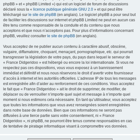
phpBB » et « phpBB Limited ») qui est un logiciel de forum de discussions
déclaré sous la «
licence publique générale GNU 2.0
» et qui peut être
téléchargé sur
le site de phpBB
(en anglais). Le logiciel phpBB a pour seul but
de faciliter les discussions sur internet et phpBB Limited ne peut en aucun cas
être tenu comme responsable de la conduite et du contenu que nous
acceptons et que nous n’acceptons pas. Pour plus d’informations concernant
phpBB, veuillez consulter
le site de phpBB
(en anglais).
Vous acceptez de ne publier aucun contenu à caractère abusif, obscène,
vulgaire, diffamatoire, choquant, menaçant, pornographique, etc. qui pourrait
transgresser la législation de votre pays, du pays dans lequel le serveur de
« France Didgeridoo » est hébergé ou encore la loi internationale. Si vous ne
respectez pas ces dispositions, vous vous exposez à un bannissement
immédiat et définitif et nous nous réservons le droit d’avertir votre fournisseur
d’accès à internet et les autorités officielles. L’adresse IP de tous les messages
est enregistrée afin d’aider au renforcement de ces conditions. Vous acceptez
le fait que « France Didgeridoo » ait le droit de supprimer, de modifier, de
déplacer ou de verrouiller n’importe quel sujet et message à n’importe quel
moment si nous estimons cela nécessaire. En tant qu’utilisateur, vous acceptez
que toutes les informations que vous avez renseignées soient enregistrées
dans notre base de données. Bien que ces informations ne seront pas
diffusées à une tierce partie sans votre consentement, ni « France
Didgeridoo », ni phpBB, ne pourront être tenus comme responsables en cas
de tentative de piratage informatique visant à compromettre vos données.