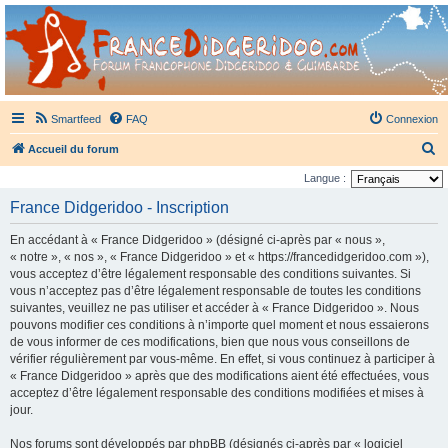
France Didgeridoo
Didgeridoo et Guimbarde sur France Didgeridoo - retrouvez la communauté.
Smartfeed
FAQ
Connexion
R
Accueil du forum
e
Langue :
c
France Didgeridoo - Inscription
h
En accédant à « France Didgeridoo » (désigné ci-après par « nous »,
e
« notre », « nos », « France Didgeridoo » et « https://francedidgeridoo.com »),
r
vous acceptez d’être légalement responsable des conditions suivantes. Si
vous n’acceptez pas d’être légalement responsable de toutes les conditions
c
suivantes, veuillez ne pas utiliser et accéder à « France Didgeridoo ». Nous
h
pouvons modifier ces conditions à n’importe quel moment et nous essaierons
e
de vous informer de ces modifications, bien que nous vous conseillons de
vérifier régulièrement par vous-même. En effet, si vous continuez à participer à
r
« France Didgeridoo » après que des modifications aient été effectuées, vous
acceptez d’être légalement responsable des conditions modifiées et mises à
jour.
Nos forums sont développés par phpBB (désignés ci-après par « logiciel