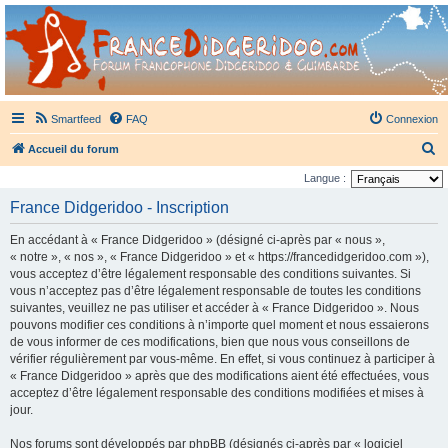
France Didgeridoo
Didgeridoo et Guimbarde sur France Didgeridoo - retrouvez la communauté.
Smartfeed
FAQ
Connexion
R
Accueil du forum
e
Langue :
c
France Didgeridoo - Inscription
h
En accédant à « France Didgeridoo » (désigné ci-après par « nous »,
e
« notre », « nos », « France Didgeridoo » et « https://francedidgeridoo.com »),
r
vous acceptez d’être légalement responsable des conditions suivantes. Si
vous n’acceptez pas d’être légalement responsable de toutes les conditions
c
suivantes, veuillez ne pas utiliser et accéder à « France Didgeridoo ». Nous
h
pouvons modifier ces conditions à n’importe quel moment et nous essaierons
e
de vous informer de ces modifications, bien que nous vous conseillons de
vérifier régulièrement par vous-même. En effet, si vous continuez à participer à
r
« France Didgeridoo » après que des modifications aient été effectuées, vous
acceptez d’être légalement responsable des conditions modifiées et mises à
jour.
Nos forums sont développés par phpBB (désignés ci-après par « logiciel