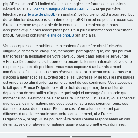
phpBB » et « phpBB Limited ») qui est un logiciel de forum de discussions
déclaré sous la «
licence publique générale GNU 2.0
» et qui peut être
téléchargé sur
le site de phpBB
(en anglais). Le logiciel phpBB a pour seul but
de faciliter les discussions sur internet et phpBB Limited ne peut en aucun cas
être tenu comme responsable de la conduite et du contenu que nous
acceptons et que nous n’acceptons pas. Pour plus d’informations concernant
phpBB, veuillez consulter
le site de phpBB
(en anglais).
Vous acceptez de ne publier aucun contenu à caractère abusif, obscène,
vulgaire, diffamatoire, choquant, menaçant, pornographique, etc. qui pourrait
transgresser la législation de votre pays, du pays dans lequel le serveur de
« France Didgeridoo » est hébergé ou encore la loi internationale. Si vous ne
respectez pas ces dispositions, vous vous exposez à un bannissement
immédiat et définitif et nous nous réservons le droit d’avertir votre fournisseur
d’accès à internet et les autorités officielles. L’adresse IP de tous les messages
est enregistrée afin d’aider au renforcement de ces conditions. Vous acceptez
le fait que « France Didgeridoo » ait le droit de supprimer, de modifier, de
déplacer ou de verrouiller n’importe quel sujet et message à n’importe quel
moment si nous estimons cela nécessaire. En tant qu’utilisateur, vous acceptez
que toutes les informations que vous avez renseignées soient enregistrées
dans notre base de données. Bien que ces informations ne seront pas
diffusées à une tierce partie sans votre consentement, ni « France
Didgeridoo », ni phpBB, ne pourront être tenus comme responsables en cas
de tentative de piratage informatique visant à compromettre vos données.