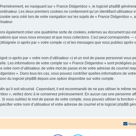
 Premièrement, en naviguant sur « France Didgeridoo », le logiciel phpBB génèrera 
ordinateur. Les deux premiers cookies ne contiennent qu’un identifiant utilisateur 
okie sera créé lors de votre navigation sur les sujets de « France Didgeridoo », ar
lisateur.
ons également créer une quatrième sorte de cookies, externes au document qui est
mations que vous nous envoyez et que nous collectons. Ceci peut correspondre — m
 (désignée ci-après par « votre compte ») et les messages que vous publiez après vo
igné ci-après par « votre nom d’utilisateur ») et un mot de passe personnel vous p
elle. Les informations de votre compte sur « France Didgeridoo » sont protégées pa
 votre nom d’utilisateur, de votre mot de passe et de votre adresse de courriel req
 Didgeridoo ». Dans tous les cas, vous pouvez contrôler quelles informations de vo
sion du logiciel phpBB depuis une option disponible sur votre compte.
afin qu’il soit sécurisé. Cependant, il est recommandé de ne pas utiliser le même mot
idoo », veillez donc à le conservez précieusement. En aucun cas une personne affi
Si vous oubliez le mot de passe de votre compte, vous pouvez utiliser la fonction
pécifier votre nom d’utilisateur et votre adresse de courriel et le logiciel phpBB 
Nous