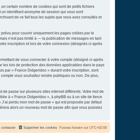
un certain nombre de cookies qui sont de petits fichiers
et un identifiant anonyme de session qui vous sont
chivant de ce fait tous les sujets que vous avez consultés et
 prévu pour couvrir uniquement les pages créées par le
ais n’est pas limité à — la publication de messages en tant
tre inscription et lors de votre connexion (désignés ci-après
ermettant de vous connecter à votre compte (désigné ci-après
r les lois de protection des données applicables dans le pays
uis par « France Didgeridoo » durant votre inscription, sont
tre compte vous souhaitez rendre publiques ou non. De plus,
 de passe sur plusieurs sites internet différents. Votre mot de
liée à « France Didgeridoo », à phpBB ou à un site de tierce
 « J’ai perdu mon mot de passe » qui est proposée par défaut
générera alors un nouveau mot de passe afin que vous puissiez
 contacter
Supprimer les cookies
Fuseau horaire sur
UTC+02:00