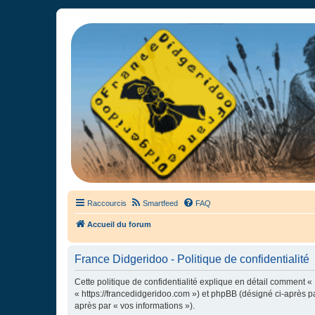
France Didgeridoo
Didgeridoo et Guimbarde sur France Didgeridoo - retrouvez la commun
Raccourcis
Smartfeed
FAQ
Accueil du forum
France Didgeridoo - Politique de confidentialité
Cette politique de confidentialité explique en détail comment « 
« https://francedidgeridoo.com ») et phpBB (désigné ci-après par
après par « vos informations »).