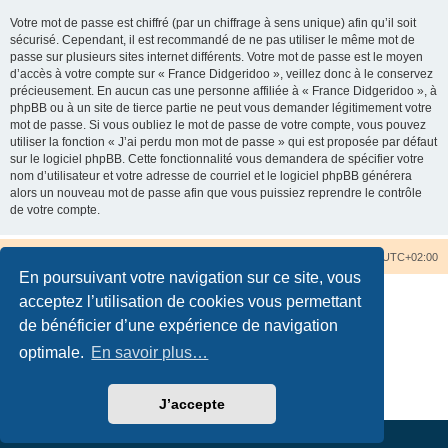
Votre mot de passe est chiffré (par un chiffrage à sens unique) afin qu’il soit
sécurisé. Cependant, il est recommandé de ne pas utiliser le même mot de
passe sur plusieurs sites internet différents. Votre mot de passe est le moyen
d’accès à votre compte sur « France Didgeridoo », veillez donc à le conservez
précieusement. En aucun cas une personne affiliée à « France Didgeridoo », à
phpBB ou à un site de tierce partie ne peut vous demander légitimement votre
mot de passe. Si vous oubliez le mot de passe de votre compte, vous pouvez
utiliser la fonction « J’ai perdu mon mot de passe » qui est proposée par défaut
sur le logiciel phpBB. Cette fonctionnalité vous demandera de spécifier votre
nom d’utilisateur et votre adresse de courriel et le logiciel phpBB générera
alors un nouveau mot de passe afin que vous puissiez reprendre le contrôle
de votre compte.
Accueil du forum
Nous contacter
Fuseau horaire sur
UTC+02:00
En poursuivant votre navigation sur ce site, vous
acceptez l’utilisation de cookies vous permettant
de bénéficier d’une expérience de navigation
optimale.
En savoir plus…
Développé par
phpBB
® Forum Software © phpBB Limited
Traduction française officielle
©
Qiaeru
Confidentialité
|
Conditions
J’accepte