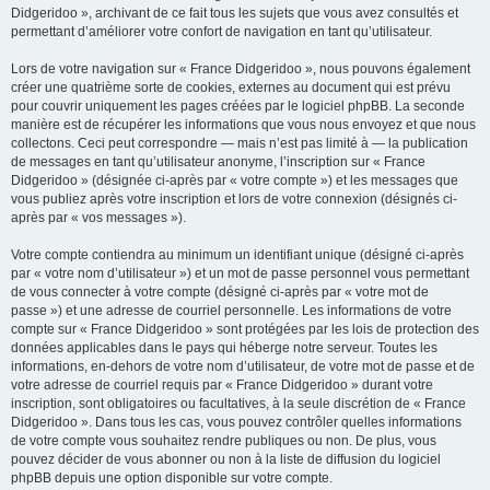
Didgeridoo », archivant de ce fait tous les sujets que vous avez consultés et
permettant d’améliorer votre confort de navigation en tant qu’utilisateur.
Lors de votre navigation sur « France Didgeridoo », nous pouvons également
créer une quatrième sorte de cookies, externes au document qui est prévu
pour couvrir uniquement les pages créées par le logiciel phpBB. La seconde
manière est de récupérer les informations que vous nous envoyez et que nous
collectons. Ceci peut correspondre — mais n’est pas limité à — la publication
de messages en tant qu’utilisateur anonyme, l’inscription sur « France
Didgeridoo » (désignée ci-après par « votre compte ») et les messages que
vous publiez après votre inscription et lors de votre connexion (désignés ci-
après par « vos messages »).
Votre compte contiendra au minimum un identifiant unique (désigné ci-après
par « votre nom d’utilisateur ») et un mot de passe personnel vous permettant
de vous connecter à votre compte (désigné ci-après par « votre mot de
passe ») et une adresse de courriel personnelle. Les informations de votre
compte sur « France Didgeridoo » sont protégées par les lois de protection des
données applicables dans le pays qui héberge notre serveur. Toutes les
informations, en-dehors de votre nom d’utilisateur, de votre mot de passe et de
votre adresse de courriel requis par « France Didgeridoo » durant votre
inscription, sont obligatoires ou facultatives, à la seule discrétion de « France
Didgeridoo ». Dans tous les cas, vous pouvez contrôler quelles informations
de votre compte vous souhaitez rendre publiques ou non. De plus, vous
pouvez décider de vous abonner ou non à la liste de diffusion du logiciel
phpBB depuis une option disponible sur votre compte.