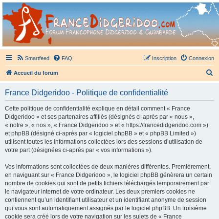
France Didgeridoo
Didgeridoo et Guimbarde sur France Didgeridoo - retrouvez la communauté.
Smartfeed
FAQ
Inscription
Connexion
R
Accueil du forum
e
France Didgeridoo - Politique de confidentialité
c
h
Cette politique de confidentialité explique en détail comment « France
Didgeridoo » et ses partenaires affiliés (désignés ci-après par « nous »,
e
« notre », « nos », « France Didgeridoo » et « https://francedidgeridoo.com »)
r
et phpBB (désigné ci-après par « logiciel phpBB » et « phpBB Limited »)
utilisent toutes les informations collectées lors des sessions d’utilisation de
c
votre part (désignées ci-après par « vos informations »).
h
Vos informations sont collectées de deux manières différentes. Premièrement,
e
en naviguant sur « France Didgeridoo », le logiciel phpBB génèrera un certain
r
nombre de cookies qui sont de petits fichiers téléchargés temporairement par
le navigateur internet de votre ordinateur. Les deux premiers cookies ne
contiennent qu’un identifiant utilisateur et un identifiant anonyme de session
qui vous sont automatiquement assignés par le logiciel phpBB. Un troisième
cookie sera créé lors de votre navigation sur les sujets de « France