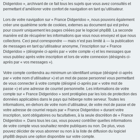
Didgeridoo », archivant de ce fait tous les sujets que vous avez consultés et
permettant d’améliorer votre confort de navigation en tant qu’utilisateur.
Lors de votre navigation sur « France Didgeridoo », nous pouvons également
créer une quatrième sorte de cookies, externes au document qui est prévu
pour couvrir uniquement les pages créées par le logiciel phpBB. La seconde
manière est de récupérer les informations que vous nous envoyez et que nous
collectons. Ceci peut correspondre — mais n’est pas limité à — la publication
de messages en tant qu’utilisateur anonyme, l’inscription sur « France
Didgeridoo » (désignée ci-après par « votre compte ») et les messages que
vous publiez après votre inscription et lors de votre connexion (désignés ci-
après par « vos messages »).
Votre compte contiendra au minimum un identifiant unique (désigné ci-après
par « votre nom d’utilisateur ») et un mot de passe personnel vous permettant
de vous connecter à votre compte (désigné ci-après par « votre mot de
passe ») et une adresse de courriel personnelle. Les informations de votre
compte sur « France Didgeridoo » sont protégées par les lois de protection des
données applicables dans le pays qui héberge notre serveur. Toutes les
informations, en-dehors de votre nom d’utilisateur, de votre mot de passe et de
votre adresse de courriel requis par « France Didgeridoo » durant votre
inscription, sont obligatoires ou facultatives, à la seule discrétion de « France
Didgeridoo ». Dans tous les cas, vous pouvez contrôler quelles informations
de votre compte vous souhaitez rendre publiques ou non. De plus, vous
pouvez décider de vous abonner ou non à la liste de diffusion du logiciel
phpBB depuis une option disponible sur votre compte.