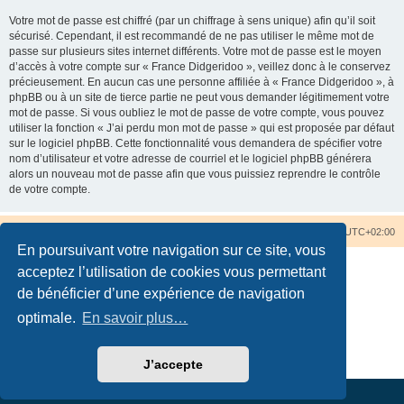
Votre mot de passe est chiffré (par un chiffrage à sens unique) afin qu’il soit
sécurisé. Cependant, il est recommandé de ne pas utiliser le même mot de
passe sur plusieurs sites internet différents. Votre mot de passe est le moyen
d’accès à votre compte sur « France Didgeridoo », veillez donc à le conservez
précieusement. En aucun cas une personne affiliée à « France Didgeridoo », à
phpBB ou à un site de tierce partie ne peut vous demander légitimement votre
mot de passe. Si vous oubliez le mot de passe de votre compte, vous pouvez
utiliser la fonction « J’ai perdu mon mot de passe » qui est proposée par défaut
sur le logiciel phpBB. Cette fonctionnalité vous demandera de spécifier votre
nom d’utilisateur et votre adresse de courriel et le logiciel phpBB générera
alors un nouveau mot de passe afin que vous puissiez reprendre le contrôle
de votre compte.
Accueil du forum
Nous contacter
Fuseau horaire sur
UTC+02:00
En poursuivant votre navigation sur ce site, vous
acceptez l’utilisation de cookies vous permettant
de bénéficier d’une expérience de navigation
optimale.
En savoir plus…
Développé par
phpBB
® Forum Software © phpBB Limited
Traduction française officielle
©
Qiaeru
Confidentialité
|
Conditions
J’accepte