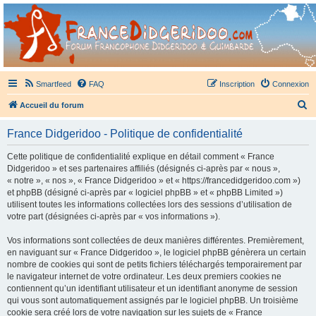
France Didgeridoo
Didgeridoo et Guimbarde sur France Didgeridoo - retrouvez la communauté.
Smartfeed
FAQ
Inscription
Connexion
R
Accueil du forum
e
France Didgeridoo - Politique de confidentialité
c
h
Cette politique de confidentialité explique en détail comment « France
Didgeridoo » et ses partenaires affiliés (désignés ci-après par « nous »,
e
« notre », « nos », « France Didgeridoo » et « https://francedidgeridoo.com »)
r
et phpBB (désigné ci-après par « logiciel phpBB » et « phpBB Limited »)
utilisent toutes les informations collectées lors des sessions d’utilisation de
c
votre part (désignées ci-après par « vos informations »).
h
Vos informations sont collectées de deux manières différentes. Premièrement,
e
en naviguant sur « France Didgeridoo », le logiciel phpBB génèrera un certain
r
nombre de cookies qui sont de petits fichiers téléchargés temporairement par
le navigateur internet de votre ordinateur. Les deux premiers cookies ne
contiennent qu’un identifiant utilisateur et un identifiant anonyme de session
qui vous sont automatiquement assignés par le logiciel phpBB. Un troisième
cookie sera créé lors de votre navigation sur les sujets de « France