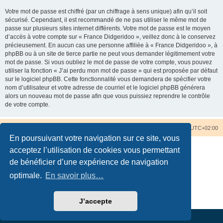
Votre mot de passe est chiffré (par un chiffrage à sens unique) afin qu’il soit
sécurisé. Cependant, il est recommandé de ne pas utiliser le même mot de
passe sur plusieurs sites internet différents. Votre mot de passe est le moyen
d’accès à votre compte sur « France Didgeridoo », veillez donc à le conservez
précieusement. En aucun cas une personne affiliée à « France Didgeridoo », à
phpBB ou à un site de tierce partie ne peut vous demander légitimement votre
mot de passe. Si vous oubliez le mot de passe de votre compte, vous pouvez
utiliser la fonction « J’ai perdu mon mot de passe » qui est proposée par défaut
sur le logiciel phpBB. Cette fonctionnalité vous demandera de spécifier votre
nom d’utilisateur et votre adresse de courriel et le logiciel phpBB générera
alors un nouveau mot de passe afin que vous puissiez reprendre le contrôle
de votre compte.
Accueil du forum
Nous contacter
Fuseau horaire sur
UTC+02:00
En poursuivant votre navigation sur ce site, vous
acceptez l’utilisation de cookies vous permettant
de bénéficier d’une expérience de navigation
optimale.
En savoir plus…
Développé par
phpBB
® Forum Software © phpBB Limited
Traduction française officielle
©
Qiaeru
Confidentialité
|
Conditions
J’accepte