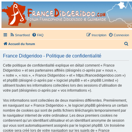
France Didgeridoo
Didgeridoo et Guimbarde sur France Didgeridoo - retrouvez la communauté.
Smartfeed
FAQ
Inscription
Connexion
R
Accueil du forum
e
France Didgeridoo - Politique de confidentialité
c
h
Cette politique de confidentialité explique en détail comment « France
Didgeridoo » et ses partenaires affiliés (désignés ci-après par « nous »,
e
« notre », « nos », « France Didgeridoo » et « https://francedidgeridoo.com »)
r
et phpBB (désigné ci-après par « logiciel phpBB » et « phpBB Limited »)
utilisent toutes les informations collectées lors des sessions d’utilisation de
c
votre part (désignées ci-après par « vos informations »).
h
Vos informations sont collectées de deux manières différentes. Premièrement,
e
en naviguant sur « France Didgeridoo », le logiciel phpBB génèrera un certain
r
nombre de cookies qui sont de petits fichiers téléchargés temporairement par
le navigateur internet de votre ordinateur. Les deux premiers cookies ne
contiennent qu’un identifiant utilisateur et un identifiant anonyme de session
qui vous sont automatiquement assignés par le logiciel phpBB. Un troisième
cookie sera créé lors de votre navigation sur les sujets de « France