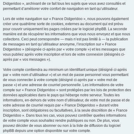
Didgeridoo », archivant de ce fait tous les sujets que vous avez consultés et
permettant d’améliorer votre confort de navigation en tant qu’utilisateur.
Lors de votre navigation sur « France Didgeridoo », nous pouvons également
créer une quatrième sorte de cookies, externes au document qui est prévu
pour couvrir uniquement les pages créées par le logiciel phpBB. La seconde
manière est de récupérer les informations que vous nous envoyez et que nous
collectons. Ceci peut correspondre — mais n’est pas limité à — la publication
de messages en tant qu’utilisateur anonyme, l’inscription sur « France
Didgeridoo » (désignée ci-après par « votre compte ») et les messages que
vous publiez après votre inscription et lors de votre connexion (désignés ci-
après par « vos messages »).
Votre compte contiendra au minimum un identifiant unique (désigné ci-après
par « votre nom d’utilisateur ») et un mot de passe personnel vous permettant
de vous connecter à votre compte (désigné ci-après par « votre mot de
passe ») et une adresse de courriel personnelle. Les informations de votre
compte sur « France Didgeridoo » sont protégées par les lois de protection des
données applicables dans le pays qui héberge notre serveur. Toutes les
informations, en-dehors de votre nom d’utilisateur, de votre mot de passe et de
votre adresse de courriel requis par « France Didgeridoo » durant votre
inscription, sont obligatoires ou facultatives, à la seule discrétion de « France
Didgeridoo ». Dans tous les cas, vous pouvez contrôler quelles informations
de votre compte vous souhaitez rendre publiques ou non. De plus, vous
pouvez décider de vous abonner ou non à la liste de diffusion du logiciel
phpBB depuis une option disponible sur votre compte.