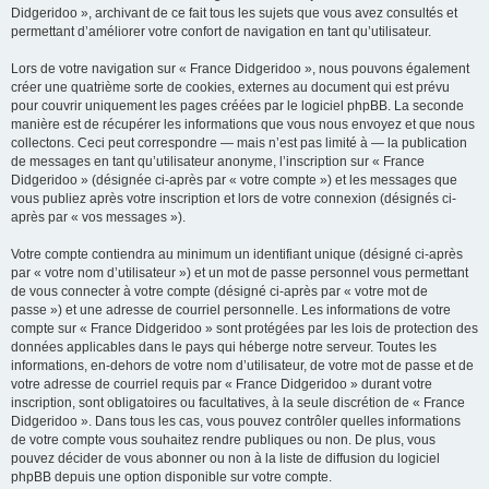
Didgeridoo », archivant de ce fait tous les sujets que vous avez consultés et
permettant d’améliorer votre confort de navigation en tant qu’utilisateur.
Lors de votre navigation sur « France Didgeridoo », nous pouvons également
créer une quatrième sorte de cookies, externes au document qui est prévu
pour couvrir uniquement les pages créées par le logiciel phpBB. La seconde
manière est de récupérer les informations que vous nous envoyez et que nous
collectons. Ceci peut correspondre — mais n’est pas limité à — la publication
de messages en tant qu’utilisateur anonyme, l’inscription sur « France
Didgeridoo » (désignée ci-après par « votre compte ») et les messages que
vous publiez après votre inscription et lors de votre connexion (désignés ci-
après par « vos messages »).
Votre compte contiendra au minimum un identifiant unique (désigné ci-après
par « votre nom d’utilisateur ») et un mot de passe personnel vous permettant
de vous connecter à votre compte (désigné ci-après par « votre mot de
passe ») et une adresse de courriel personnelle. Les informations de votre
compte sur « France Didgeridoo » sont protégées par les lois de protection des
données applicables dans le pays qui héberge notre serveur. Toutes les
informations, en-dehors de votre nom d’utilisateur, de votre mot de passe et de
votre adresse de courriel requis par « France Didgeridoo » durant votre
inscription, sont obligatoires ou facultatives, à la seule discrétion de « France
Didgeridoo ». Dans tous les cas, vous pouvez contrôler quelles informations
de votre compte vous souhaitez rendre publiques ou non. De plus, vous
pouvez décider de vous abonner ou non à la liste de diffusion du logiciel
phpBB depuis une option disponible sur votre compte.