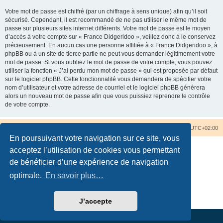
Votre mot de passe est chiffré (par un chiffrage à sens unique) afin qu’il soit
sécurisé. Cependant, il est recommandé de ne pas utiliser le même mot de
passe sur plusieurs sites internet différents. Votre mot de passe est le moyen
d’accès à votre compte sur « France Didgeridoo », veillez donc à le conservez
précieusement. En aucun cas une personne affiliée à « France Didgeridoo », à
phpBB ou à un site de tierce partie ne peut vous demander légitimement votre
mot de passe. Si vous oubliez le mot de passe de votre compte, vous pouvez
utiliser la fonction « J’ai perdu mon mot de passe » qui est proposée par défaut
sur le logiciel phpBB. Cette fonctionnalité vous demandera de spécifier votre
nom d’utilisateur et votre adresse de courriel et le logiciel phpBB générera
alors un nouveau mot de passe afin que vous puissiez reprendre le contrôle
de votre compte.
Accueil du forum
Nous contacter
Fuseau horaire sur
UTC+02:00
En poursuivant votre navigation sur ce site, vous
acceptez l’utilisation de cookies vous permettant
de bénéficier d’une expérience de navigation
optimale.
En savoir plus…
Développé par
phpBB
® Forum Software © phpBB Limited
Traduction française officielle
©
Qiaeru
Confidentialité
|
Conditions
J’accepte