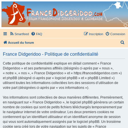
France Didgeridoo
Didgeridoo et Guimbarde sur France Didgeridoo - retrouvez la communauté.
Smartfeed
FAQ
Inscription
Connexion
R
Accueil du forum
e
France Didgeridoo - Politique de confidentialité
c
h
Cette politique de confidentialité explique en détail comment « France
Didgeridoo » et ses partenaires affiliés (désignés ci-après par « nous »,
e
« notre », « nos », « France Didgeridoo » et « https://francedidgeridoo.com »)
r
et phpBB (désigné ci-après par « logiciel phpBB » et « phpBB Limited »)
utilisent toutes les informations collectées lors des sessions d’utilisation de
c
votre part (désignées ci-après par « vos informations »).
h
Vos informations sont collectées de deux manières différentes. Premièrement,
e
en naviguant sur « France Didgeridoo », le logiciel phpBB génèrera un certain
r
nombre de cookies qui sont de petits fichiers téléchargés temporairement par
le navigateur internet de votre ordinateur. Les deux premiers cookies ne
contiennent qu’un identifiant utilisateur et un identifiant anonyme de session
qui vous sont automatiquement assignés par le logiciel phpBB. Un troisième
cookie sera créé lors de votre navigation sur les sujets de « France