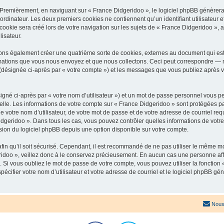
 Premièrement, en naviguant sur « France Didgeridoo », le logiciel phpBB génèrera 
ordinateur. Les deux premiers cookies ne contiennent qu’un identifiant utilisateur 
okie sera créé lors de votre navigation sur les sujets de « France Didgeridoo », ar
lisateur.
ons également créer une quatrième sorte de cookies, externes au document qui est
mations que vous nous envoyez et que nous collectons. Ceci peut correspondre — m
 (désignée ci-après par « votre compte ») et les messages que vous publiez après vo
igné ci-après par « votre nom d’utilisateur ») et un mot de passe personnel vous p
elle. Les informations de votre compte sur « France Didgeridoo » sont protégées pa
 votre nom d’utilisateur, de votre mot de passe et de votre adresse de courriel req
 Didgeridoo ». Dans tous les cas, vous pouvez contrôler quelles informations de vo
sion du logiciel phpBB depuis une option disponible sur votre compte.
afin qu’il soit sécurisé. Cependant, il est recommandé de ne pas utiliser le même mot
idoo », veillez donc à le conservez précieusement. En aucun cas une personne affi
Si vous oubliez le mot de passe de votre compte, vous pouvez utiliser la fonction
pécifier votre nom d’utilisateur et votre adresse de courriel et le logiciel phpBB 
Nous