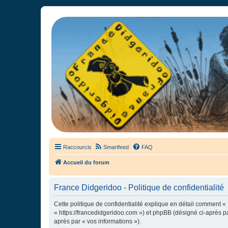
France Didgeridoo
Didgeridoo et Guimbarde sur France Didgeridoo - retrouvez la commun
Raccourcis
Smartfeed
FAQ
Accueil du forum
France Didgeridoo - Politique de confidentialité
Cette politique de confidentialité explique en détail comment « 
« https://francedidgeridoo.com ») et phpBB (désigné ci-après par
après par « vos informations »).