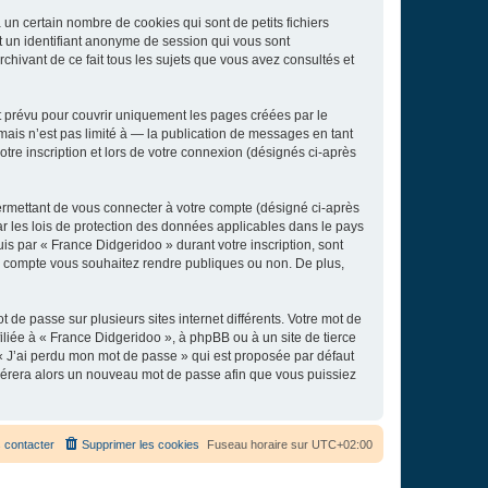
un certain nombre de cookies qui sont de petits fichiers
et un identifiant anonyme de session qui vous sont
chivant de ce fait tous les sujets que vous avez consultés et
 prévu pour couvrir uniquement les pages créées par le
ais n’est pas limité à — la publication de messages en tant
tre inscription et lors de votre connexion (désignés ci-après
ermettant de vous connecter à votre compte (désigné ci-après
r les lois de protection des données applicables dans le pays
uis par « France Didgeridoo » durant votre inscription, sont
tre compte vous souhaitez rendre publiques ou non. De plus,
 de passe sur plusieurs sites internet différents. Votre mot de
liée à « France Didgeridoo », à phpBB ou à un site de tierce
 « J’ai perdu mon mot de passe » qui est proposée par défaut
générera alors un nouveau mot de passe afin que vous puissiez
 contacter
Supprimer les cookies
Fuseau horaire sur
UTC+02:00