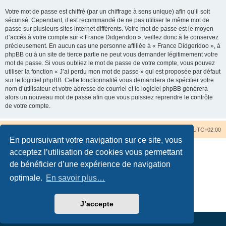
Votre mot de passe est chiffré (par un chiffrage à sens unique) afin qu’il soit
sécurisé. Cependant, il est recommandé de ne pas utiliser le même mot de
passe sur plusieurs sites internet différents. Votre mot de passe est le moyen
d’accès à votre compte sur « France Didgeridoo », veillez donc à le conservez
précieusement. En aucun cas une personne affiliée à « France Didgeridoo », à
phpBB ou à un site de tierce partie ne peut vous demander légitimement votre
mot de passe. Si vous oubliez le mot de passe de votre compte, vous pouvez
utiliser la fonction « J’ai perdu mon mot de passe » qui est proposée par défaut
sur le logiciel phpBB. Cette fonctionnalité vous demandera de spécifier votre
nom d’utilisateur et votre adresse de courriel et le logiciel phpBB générera
alors un nouveau mot de passe afin que vous puissiez reprendre le contrôle
de votre compte.
Accueil du forum
Nous contacter
Fuseau horaire sur
UTC+02:00
En poursuivant votre navigation sur ce site, vous
acceptez l’utilisation de cookies vous permettant
de bénéficier d’une expérience de navigation
optimale.
En savoir plus…
Développé par
phpBB
® Forum Software © phpBB Limited
Traduction française officielle
©
Qiaeru
Confidentialité
|
Conditions
J’accepte