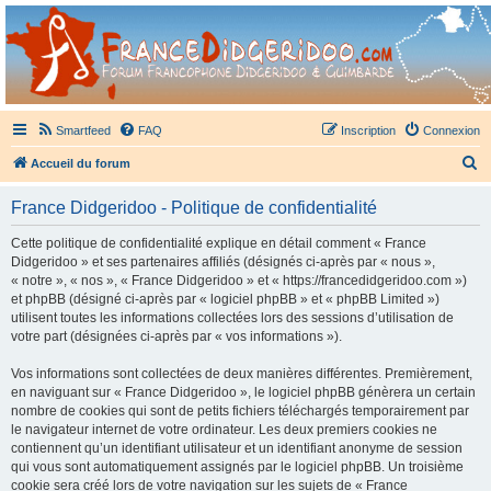
France Didgeridoo
Didgeridoo et Guimbarde sur France Didgeridoo - retrouvez la communauté.
Smartfeed
FAQ
Inscription
Connexion
R
Accueil du forum
e
France Didgeridoo - Politique de confidentialité
c
h
Cette politique de confidentialité explique en détail comment « France
Didgeridoo » et ses partenaires affiliés (désignés ci-après par « nous »,
e
« notre », « nos », « France Didgeridoo » et « https://francedidgeridoo.com »)
r
et phpBB (désigné ci-après par « logiciel phpBB » et « phpBB Limited »)
utilisent toutes les informations collectées lors des sessions d’utilisation de
c
votre part (désignées ci-après par « vos informations »).
h
Vos informations sont collectées de deux manières différentes. Premièrement,
e
en naviguant sur « France Didgeridoo », le logiciel phpBB génèrera un certain
r
nombre de cookies qui sont de petits fichiers téléchargés temporairement par
le navigateur internet de votre ordinateur. Les deux premiers cookies ne
contiennent qu’un identifiant utilisateur et un identifiant anonyme de session
qui vous sont automatiquement assignés par le logiciel phpBB. Un troisième
cookie sera créé lors de votre navigation sur les sujets de « France