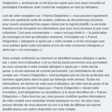
Didgeridoo », archivant de ce fait tous les sujets que vous avez consultés et
permettant d’améliorer votre confort de navigation en tant qu’utilisateur.
Lors de votre navigation sur « France Didgeridoo », nous pouvons également
créer une quatrième sorte de cookies, externes au document qui est prévu
pour couvrir uniquement les pages créées par le logiciel phpBB. La seconde
manière est de récupérer les informations que vous nous envoyez et que nous
collectons. Ceci peut correspondre — mais n’est pas limité à — la publication
de messages en tant qu’utilisateur anonyme, l’inscription sur « France
Didgeridoo » (désignée ci-après par « votre compte ») et les messages que
vous publiez après votre inscription et lors de votre connexion (désignés ci-
après par « vos messages »).
Votre compte contiendra au minimum un identifiant unique (désigné ci-après
par « votre nom d’utilisateur ») et un mot de passe personnel vous permettant
de vous connecter à votre compte (désigné ci-après par « votre mot de
passe ») et une adresse de courriel personnelle. Les informations de votre
compte sur « France Didgeridoo » sont protégées par les lois de protection des
données applicables dans le pays qui héberge notre serveur. Toutes les
informations, en-dehors de votre nom d’utilisateur, de votre mot de passe et de
votre adresse de courriel requis par « France Didgeridoo » durant votre
inscription, sont obligatoires ou facultatives, à la seule discrétion de « France
Didgeridoo ». Dans tous les cas, vous pouvez contrôler quelles informations
de votre compte vous souhaitez rendre publiques ou non. De plus, vous
pouvez décider de vous abonner ou non à la liste de diffusion du logiciel
phpBB depuis une option disponible sur votre compte.