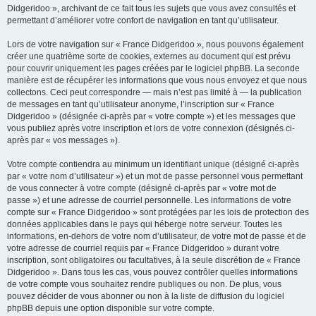
Didgeridoo », archivant de ce fait tous les sujets que vous avez consultés et
permettant d’améliorer votre confort de navigation en tant qu’utilisateur.
Lors de votre navigation sur « France Didgeridoo », nous pouvons également
créer une quatrième sorte de cookies, externes au document qui est prévu
pour couvrir uniquement les pages créées par le logiciel phpBB. La seconde
manière est de récupérer les informations que vous nous envoyez et que nous
collectons. Ceci peut correspondre — mais n’est pas limité à — la publication
de messages en tant qu’utilisateur anonyme, l’inscription sur « France
Didgeridoo » (désignée ci-après par « votre compte ») et les messages que
vous publiez après votre inscription et lors de votre connexion (désignés ci-
après par « vos messages »).
Votre compte contiendra au minimum un identifiant unique (désigné ci-après
par « votre nom d’utilisateur ») et un mot de passe personnel vous permettant
de vous connecter à votre compte (désigné ci-après par « votre mot de
passe ») et une adresse de courriel personnelle. Les informations de votre
compte sur « France Didgeridoo » sont protégées par les lois de protection des
données applicables dans le pays qui héberge notre serveur. Toutes les
informations, en-dehors de votre nom d’utilisateur, de votre mot de passe et de
votre adresse de courriel requis par « France Didgeridoo » durant votre
inscription, sont obligatoires ou facultatives, à la seule discrétion de « France
Didgeridoo ». Dans tous les cas, vous pouvez contrôler quelles informations
de votre compte vous souhaitez rendre publiques ou non. De plus, vous
pouvez décider de vous abonner ou non à la liste de diffusion du logiciel
phpBB depuis une option disponible sur votre compte.