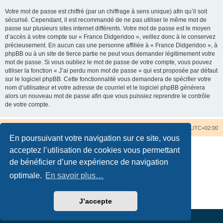
Votre mot de passe est chiffré (par un chiffrage à sens unique) afin qu’il soit
sécurisé. Cependant, il est recommandé de ne pas utiliser le même mot de
passe sur plusieurs sites internet différents. Votre mot de passe est le moyen
d’accès à votre compte sur « France Didgeridoo », veillez donc à le conservez
précieusement. En aucun cas une personne affiliée à « France Didgeridoo », à
phpBB ou à un site de tierce partie ne peut vous demander légitimement votre
mot de passe. Si vous oubliez le mot de passe de votre compte, vous pouvez
utiliser la fonction « J’ai perdu mon mot de passe » qui est proposée par défaut
sur le logiciel phpBB. Cette fonctionnalité vous demandera de spécifier votre
nom d’utilisateur et votre adresse de courriel et le logiciel phpBB générera
alors un nouveau mot de passe afin que vous puissiez reprendre le contrôle
de votre compte.
Accueil du forum
Nous contacter
Fuseau horaire sur
UTC+02:00
En poursuivant votre navigation sur ce site, vous
acceptez l’utilisation de cookies vous permettant
de bénéficier d’une expérience de navigation
optimale.
En savoir plus…
Développé par
phpBB
® Forum Software © phpBB Limited
Traduction française officielle
©
Qiaeru
Confidentialité
|
Conditions
J’accepte