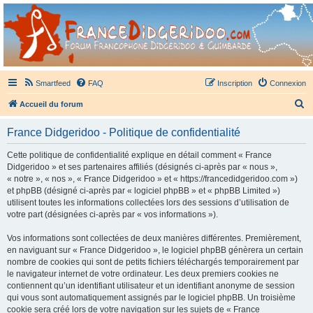
France Didgeridoo
Didgeridoo et Guimbarde sur France Didgeridoo - retrouvez la communauté.
Smartfeed
FAQ
Inscription
Connexion
R
Accueil du forum
e
France Didgeridoo - Politique de confidentialité
c
h
Cette politique de confidentialité explique en détail comment « France
Didgeridoo » et ses partenaires affiliés (désignés ci-après par « nous »,
e
« notre », « nos », « France Didgeridoo » et « https://francedidgeridoo.com »)
r
et phpBB (désigné ci-après par « logiciel phpBB » et « phpBB Limited »)
utilisent toutes les informations collectées lors des sessions d’utilisation de
c
votre part (désignées ci-après par « vos informations »).
h
Vos informations sont collectées de deux manières différentes. Premièrement,
e
en naviguant sur « France Didgeridoo », le logiciel phpBB génèrera un certain
r
nombre de cookies qui sont de petits fichiers téléchargés temporairement par
le navigateur internet de votre ordinateur. Les deux premiers cookies ne
contiennent qu’un identifiant utilisateur et un identifiant anonyme de session
qui vous sont automatiquement assignés par le logiciel phpBB. Un troisième
cookie sera créé lors de votre navigation sur les sujets de « France