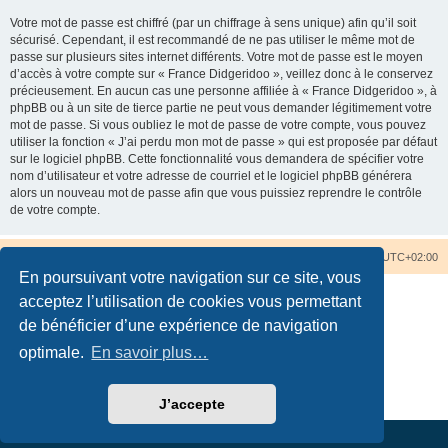
Votre mot de passe est chiffré (par un chiffrage à sens unique) afin qu’il soit
sécurisé. Cependant, il est recommandé de ne pas utiliser le même mot de
passe sur plusieurs sites internet différents. Votre mot de passe est le moyen
d’accès à votre compte sur « France Didgeridoo », veillez donc à le conservez
précieusement. En aucun cas une personne affiliée à « France Didgeridoo », à
phpBB ou à un site de tierce partie ne peut vous demander légitimement votre
mot de passe. Si vous oubliez le mot de passe de votre compte, vous pouvez
utiliser la fonction « J’ai perdu mon mot de passe » qui est proposée par défaut
sur le logiciel phpBB. Cette fonctionnalité vous demandera de spécifier votre
nom d’utilisateur et votre adresse de courriel et le logiciel phpBB générera
alors un nouveau mot de passe afin que vous puissiez reprendre le contrôle
de votre compte.
Accueil du forum
Nous contacter
Fuseau horaire sur
UTC+02:00
En poursuivant votre navigation sur ce site, vous
acceptez l’utilisation de cookies vous permettant
de bénéficier d’une expérience de navigation
optimale.
En savoir plus…
Développé par
phpBB
® Forum Software © phpBB Limited
Traduction française officielle
©
Qiaeru
Confidentialité
|
Conditions
J’accepte