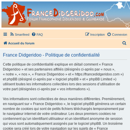
France Didgeridoo
Didgeridoo et Guimbarde sur France Didgeridoo - retrouvez la communauté.
Smartfeed
FAQ
Inscription
Connexion
R
Accueil du forum
e
France Didgeridoo - Politique de confidentialité
c
h
Cette politique de confidentialité explique en détail comment « France
Didgeridoo » et ses partenaires affiliés (désignés ci-après par « nous »,
e
« notre », « nos », « France Didgeridoo » et « https://francedidgeridoo.com »)
r
et phpBB (désigné ci-après par « logiciel phpBB » et « phpBB Limited »)
utilisent toutes les informations collectées lors des sessions d’utilisation de
c
votre part (désignées ci-après par « vos informations »).
h
Vos informations sont collectées de deux manières différentes. Premièrement,
e
en naviguant sur « France Didgeridoo », le logiciel phpBB génèrera un certain
r
nombre de cookies qui sont de petits fichiers téléchargés temporairement par
le navigateur internet de votre ordinateur. Les deux premiers cookies ne
contiennent qu’un identifiant utilisateur et un identifiant anonyme de session
qui vous sont automatiquement assignés par le logiciel phpBB. Un troisième
cookie sera créé lors de votre navigation sur les sujets de « France