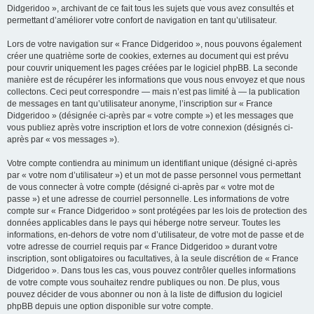
Didgeridoo », archivant de ce fait tous les sujets que vous avez consultés et
permettant d’améliorer votre confort de navigation en tant qu’utilisateur.
Lors de votre navigation sur « France Didgeridoo », nous pouvons également
créer une quatrième sorte de cookies, externes au document qui est prévu
pour couvrir uniquement les pages créées par le logiciel phpBB. La seconde
manière est de récupérer les informations que vous nous envoyez et que nous
collectons. Ceci peut correspondre — mais n’est pas limité à — la publication
de messages en tant qu’utilisateur anonyme, l’inscription sur « France
Didgeridoo » (désignée ci-après par « votre compte ») et les messages que
vous publiez après votre inscription et lors de votre connexion (désignés ci-
après par « vos messages »).
Votre compte contiendra au minimum un identifiant unique (désigné ci-après
par « votre nom d’utilisateur ») et un mot de passe personnel vous permettant
de vous connecter à votre compte (désigné ci-après par « votre mot de
passe ») et une adresse de courriel personnelle. Les informations de votre
compte sur « France Didgeridoo » sont protégées par les lois de protection des
données applicables dans le pays qui héberge notre serveur. Toutes les
informations, en-dehors de votre nom d’utilisateur, de votre mot de passe et de
votre adresse de courriel requis par « France Didgeridoo » durant votre
inscription, sont obligatoires ou facultatives, à la seule discrétion de « France
Didgeridoo ». Dans tous les cas, vous pouvez contrôler quelles informations
de votre compte vous souhaitez rendre publiques ou non. De plus, vous
pouvez décider de vous abonner ou non à la liste de diffusion du logiciel
phpBB depuis une option disponible sur votre compte.