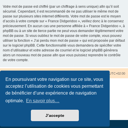
Votre mot de passe est chiffré (par un chiffrage à sens unique) afin qu’il soit
sécurisé. Cependant, il est recommandé de ne pas utiliser le même mot de
passe sur plusieurs sites internet différents. Votre mot de passe est le moyen
d’accès à votre compte sur « France Didgeridoo », veillez donc à le conservez
précieusement. En aucun cas une personne affiliée à « France Didgeridoo », à
phpBB ou à un site de tierce partie ne peut vous demander légitimement votre
mot de passe. Si vous oubliez le mot de passe de votre compte, vous pouvez
utiliser la fonction « J’ai perdu mon mot de passe » qui est proposée par défaut
sur le logiciel phpBB. Cette fonctionnalité vous demandera de spécifier votre
nom d’utilisateur et votre adresse de courriel et le logiciel phpBB générera
alors un nouveau mot de passe afin que vous puissiez reprendre le contrôle
de votre compte.
Accueil du forum
Nous contacter
Fuseau horaire sur
UTC+02:00
En poursuivant votre navigation sur ce site, vous
acceptez l’utilisation de cookies vous permettant
de bénéficier d’une expérience de navigation
optimale.
En savoir plus…
Développé par
phpBB
® Forum Software © phpBB Limited
Traduction française officielle
©
Qiaeru
Confidentialité
|
Conditions
J’accepte