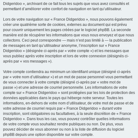
Didgeridoo », archivant de ce fait tous les sujets que vous avez consultés et
permettant d’améliorer votre confort de navigation en tant qu’utilisateur.
Lors de votre navigation sur « France Didgeridoo », nous pouvons également
créer une quatrième sorte de cookies, externes au document qui est prévu
pour couvrir uniquement les pages créées par le logiciel phpBB. La seconde
manière est de récupérer les informations que vous nous envoyez et que nous
collectons. Ceci peut correspondre — mais n’est pas limité à — la publication
de messages en tant qu’utilisateur anonyme, l’inscription sur « France
Didgeridoo » (désignée ci-après par « votre compte ») et les messages que
vous publiez après votre inscription et lors de votre connexion (désignés ci-
après par « vos messages »).
Votre compte contiendra au minimum un identifiant unique (désigné ci-après
par « votre nom d’utilisateur ») et un mot de passe personnel vous permettant
de vous connecter à votre compte (désigné ci-après par « votre mot de
passe ») et une adresse de courriel personnelle. Les informations de votre
compte sur « France Didgeridoo » sont protégées par les lois de protection des
données applicables dans le pays qui héberge notre serveur. Toutes les
informations, en-dehors de votre nom d’utilisateur, de votre mot de passe et de
votre adresse de courriel requis par « France Didgeridoo » durant votre
inscription, sont obligatoires ou facultatives, à la seule discrétion de « France
Didgeridoo ». Dans tous les cas, vous pouvez contrôler quelles informations
de votre compte vous souhaitez rendre publiques ou non. De plus, vous
pouvez décider de vous abonner ou non à la liste de diffusion du logiciel
phpBB depuis une option disponible sur votre compte.