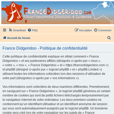
France Didgeridoo
Didgeridoo et Guimbarde sur France Didgeridoo - retrouvez la communauté.
Smartfeed
FAQ
Inscription
Connexion
R
Accueil du forum
e
France Didgeridoo - Politique de confidentialité
c
h
Cette politique de confidentialité explique en détail comment « France
Didgeridoo » et ses partenaires affiliés (désignés ci-après par « nous »,
e
« notre », « nos », « France Didgeridoo » et « https://francedidgeridoo.com »)
r
et phpBB (désigné ci-après par « logiciel phpBB » et « phpBB Limited »)
utilisent toutes les informations collectées lors des sessions d’utilisation de
c
votre part (désignées ci-après par « vos informations »).
h
Vos informations sont collectées de deux manières différentes. Premièrement,
e
en naviguant sur « France Didgeridoo », le logiciel phpBB génèrera un certain
r
nombre de cookies qui sont de petits fichiers téléchargés temporairement par
le navigateur internet de votre ordinateur. Les deux premiers cookies ne
contiennent qu’un identifiant utilisateur et un identifiant anonyme de session
qui vous sont automatiquement assignés par le logiciel phpBB. Un troisième
cookie sera créé lors de votre navigation sur les sujets de « France