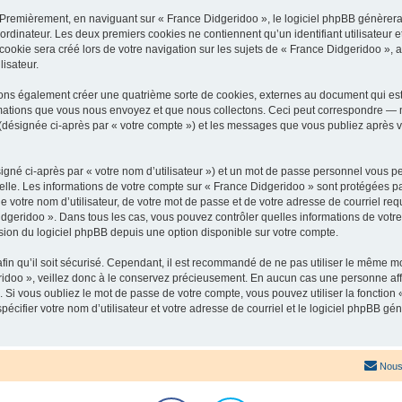
 Premièrement, en naviguant sur « France Didgeridoo », le logiciel phpBB génèrera 
ordinateur. Les deux premiers cookies ne contiennent qu’un identifiant utilisateur 
okie sera créé lors de votre navigation sur les sujets de « France Didgeridoo », ar
lisateur.
ons également créer une quatrième sorte de cookies, externes au document qui est
mations que vous nous envoyez et que nous collectons. Ceci peut correspondre — m
 (désignée ci-après par « votre compte ») et les messages que vous publiez après vo
igné ci-après par « votre nom d’utilisateur ») et un mot de passe personnel vous p
elle. Les informations de votre compte sur « France Didgeridoo » sont protégées pa
 votre nom d’utilisateur, de votre mot de passe et de votre adresse de courriel req
 Didgeridoo ». Dans tous les cas, vous pouvez contrôler quelles informations de vo
sion du logiciel phpBB depuis une option disponible sur votre compte.
afin qu’il soit sécurisé. Cependant, il est recommandé de ne pas utiliser le même mot
idoo », veillez donc à le conservez précieusement. En aucun cas une personne affi
Si vous oubliez le mot de passe de votre compte, vous pouvez utiliser la fonction
pécifier votre nom d’utilisateur et votre adresse de courriel et le logiciel phpBB 
Nous