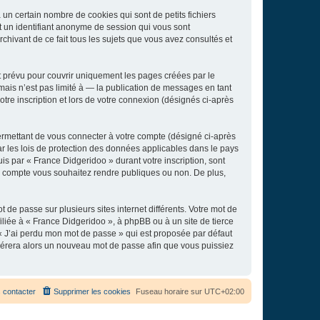
un certain nombre de cookies qui sont de petits fichiers
et un identifiant anonyme de session qui vous sont
chivant de ce fait tous les sujets que vous avez consultés et
 prévu pour couvrir uniquement les pages créées par le
ais n’est pas limité à — la publication de messages en tant
tre inscription et lors de votre connexion (désignés ci-après
ermettant de vous connecter à votre compte (désigné ci-après
r les lois de protection des données applicables dans le pays
uis par « France Didgeridoo » durant votre inscription, sont
tre compte vous souhaitez rendre publiques ou non. De plus,
 de passe sur plusieurs sites internet différents. Votre mot de
liée à « France Didgeridoo », à phpBB ou à un site de tierce
 « J’ai perdu mon mot de passe » qui est proposée par défaut
générera alors un nouveau mot de passe afin que vous puissiez
 contacter
Supprimer les cookies
Fuseau horaire sur
UTC+02:00