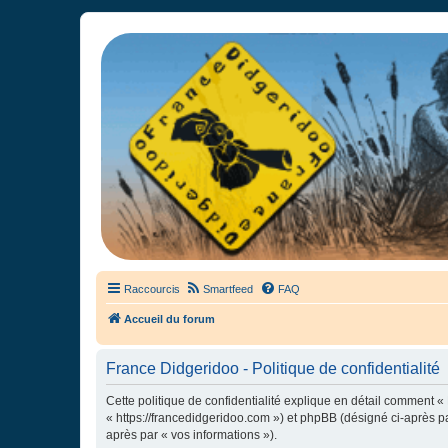
France Didgeridoo
Didgeridoo et Guimbarde sur France Didgeridoo - retrouvez la commun
Raccourcis
Smartfeed
FAQ
Accueil du forum
France Didgeridoo - Politique de confidentialité
Cette politique de confidentialité explique en détail comment « 
« https://francedidgeridoo.com ») et phpBB (désigné ci-après par
après par « vos informations »).