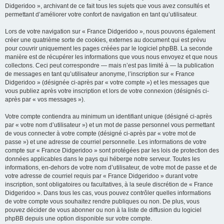
Didgeridoo », archivant de ce fait tous les sujets que vous avez consultés et
permettant d’améliorer votre confort de navigation en tant qu’utilisateur.
Lors de votre navigation sur « France Didgeridoo », nous pouvons également
créer une quatrième sorte de cookies, externes au document qui est prévu
pour couvrir uniquement les pages créées par le logiciel phpBB. La seconde
manière est de récupérer les informations que vous nous envoyez et que nous
collectons. Ceci peut correspondre — mais n’est pas limité à — la publication
de messages en tant qu’utilisateur anonyme, l’inscription sur « France
Didgeridoo » (désignée ci-après par « votre compte ») et les messages que
vous publiez après votre inscription et lors de votre connexion (désignés ci-
après par « vos messages »).
Votre compte contiendra au minimum un identifiant unique (désigné ci-après
par « votre nom d’utilisateur ») et un mot de passe personnel vous permettant
de vous connecter à votre compte (désigné ci-après par « votre mot de
passe ») et une adresse de courriel personnelle. Les informations de votre
compte sur « France Didgeridoo » sont protégées par les lois de protection des
données applicables dans le pays qui héberge notre serveur. Toutes les
informations, en-dehors de votre nom d’utilisateur, de votre mot de passe et de
votre adresse de courriel requis par « France Didgeridoo » durant votre
inscription, sont obligatoires ou facultatives, à la seule discrétion de « France
Didgeridoo ». Dans tous les cas, vous pouvez contrôler quelles informations
de votre compte vous souhaitez rendre publiques ou non. De plus, vous
pouvez décider de vous abonner ou non à la liste de diffusion du logiciel
phpBB depuis une option disponible sur votre compte.