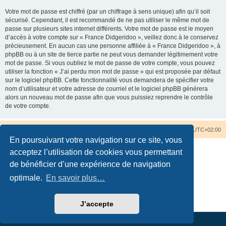
Votre mot de passe est chiffré (par un chiffrage à sens unique) afin qu’il soit
sécurisé. Cependant, il est recommandé de ne pas utiliser le même mot de
passe sur plusieurs sites internet différents. Votre mot de passe est le moyen
d’accès à votre compte sur « France Didgeridoo », veillez donc à le conservez
précieusement. En aucun cas une personne affiliée à « France Didgeridoo », à
phpBB ou à un site de tierce partie ne peut vous demander légitimement votre
mot de passe. Si vous oubliez le mot de passe de votre compte, vous pouvez
utiliser la fonction « J’ai perdu mon mot de passe » qui est proposée par défaut
sur le logiciel phpBB. Cette fonctionnalité vous demandera de spécifier votre
nom d’utilisateur et votre adresse de courriel et le logiciel phpBB générera
alors un nouveau mot de passe afin que vous puissiez reprendre le contrôle
de votre compte.
Accueil du forum
Nous contacter
Fuseau horaire sur
UTC+02:00
En poursuivant votre navigation sur ce site, vous
acceptez l’utilisation de cookies vous permettant
de bénéficier d’une expérience de navigation
optimale.
En savoir plus…
Développé par
phpBB
® Forum Software © phpBB Limited
Traduction française officielle
©
Qiaeru
Confidentialité
|
Conditions
J’accepte