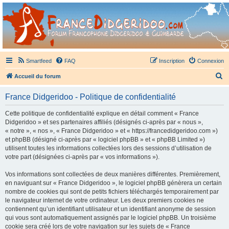
France Didgeridoo
Didgeridoo et Guimbarde sur France Didgeridoo - retrouvez la communauté.
Smartfeed
FAQ
Inscription
Connexion
R
Accueil du forum
e
France Didgeridoo - Politique de confidentialité
c
h
Cette politique de confidentialité explique en détail comment « France
Didgeridoo » et ses partenaires affiliés (désignés ci-après par « nous »,
e
« notre », « nos », « France Didgeridoo » et « https://francedidgeridoo.com »)
r
et phpBB (désigné ci-après par « logiciel phpBB » et « phpBB Limited »)
utilisent toutes les informations collectées lors des sessions d’utilisation de
c
votre part (désignées ci-après par « vos informations »).
h
Vos informations sont collectées de deux manières différentes. Premièrement,
e
en naviguant sur « France Didgeridoo », le logiciel phpBB génèrera un certain
r
nombre de cookies qui sont de petits fichiers téléchargés temporairement par
le navigateur internet de votre ordinateur. Les deux premiers cookies ne
contiennent qu’un identifiant utilisateur et un identifiant anonyme de session
qui vous sont automatiquement assignés par le logiciel phpBB. Un troisième
cookie sera créé lors de votre navigation sur les sujets de « France