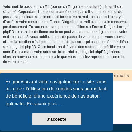
Votre mot de passe est chiffré (par un chiffrage à sens unique) afin qu’il soit
sécurisé. Cependant, il est recommandé de ne pas utiliser le même mot de
passe sur plusieurs sites internet différents. Votre mot de passe est le moyen
d’accès à votre compte sur « France Didgeridoo », veillez donc à le conservez
précieusement. En aucun cas une personne affiliée à « France Didgeridoo », à
phpBB ou à un site de tierce partie ne peut vous demander légitimement votre
mot de passe. Si vous oubliez le mot de passe de votre compte, vous pouvez
utiliser la fonction « J’ai perdu mon mot de passe » qui est proposée par défaut
sur le logiciel phpBB. Cette fonctionnalité vous demandera de spécifier votre
nom d’utilisateur et votre adresse de courriel et le logiciel phpBB générera
alors un nouveau mot de passe afin que vous puissiez reprendre le contrôle
de votre compte.
Accueil du forum
Nous contacter
Fuseau horaire sur
UTC+02:00
En poursuivant votre navigation sur ce site, vous
acceptez l’utilisation de cookies vous permettant
de bénéficier d’une expérience de navigation
optimale.
En savoir plus…
Développé par
phpBB
® Forum Software © phpBB Limited
Traduction française officielle
©
Qiaeru
Confidentialité
|
Conditions
J’accepte