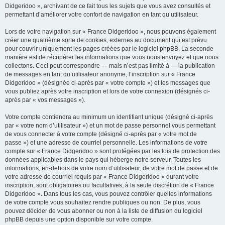
Didgeridoo », archivant de ce fait tous les sujets que vous avez consultés et
permettant d’améliorer votre confort de navigation en tant qu’utilisateur.
Lors de votre navigation sur « France Didgeridoo », nous pouvons également
créer une quatrième sorte de cookies, externes au document qui est prévu
pour couvrir uniquement les pages créées par le logiciel phpBB. La seconde
manière est de récupérer les informations que vous nous envoyez et que nous
collectons. Ceci peut correspondre — mais n’est pas limité à — la publication
de messages en tant qu’utilisateur anonyme, l’inscription sur « France
Didgeridoo » (désignée ci-après par « votre compte ») et les messages que
vous publiez après votre inscription et lors de votre connexion (désignés ci-
après par « vos messages »).
Votre compte contiendra au minimum un identifiant unique (désigné ci-après
par « votre nom d’utilisateur ») et un mot de passe personnel vous permettant
de vous connecter à votre compte (désigné ci-après par « votre mot de
passe ») et une adresse de courriel personnelle. Les informations de votre
compte sur « France Didgeridoo » sont protégées par les lois de protection des
données applicables dans le pays qui héberge notre serveur. Toutes les
informations, en-dehors de votre nom d’utilisateur, de votre mot de passe et de
votre adresse de courriel requis par « France Didgeridoo » durant votre
inscription, sont obligatoires ou facultatives, à la seule discrétion de « France
Didgeridoo ». Dans tous les cas, vous pouvez contrôler quelles informations
de votre compte vous souhaitez rendre publiques ou non. De plus, vous
pouvez décider de vous abonner ou non à la liste de diffusion du logiciel
phpBB depuis une option disponible sur votre compte.