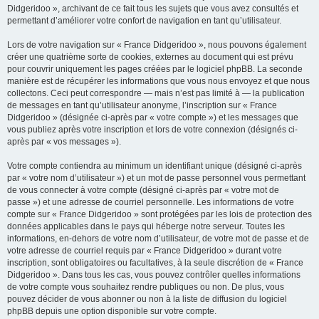
Didgeridoo », archivant de ce fait tous les sujets que vous avez consultés et
permettant d’améliorer votre confort de navigation en tant qu’utilisateur.
Lors de votre navigation sur « France Didgeridoo », nous pouvons également
créer une quatrième sorte de cookies, externes au document qui est prévu
pour couvrir uniquement les pages créées par le logiciel phpBB. La seconde
manière est de récupérer les informations que vous nous envoyez et que nous
collectons. Ceci peut correspondre — mais n’est pas limité à — la publication
de messages en tant qu’utilisateur anonyme, l’inscription sur « France
Didgeridoo » (désignée ci-après par « votre compte ») et les messages que
vous publiez après votre inscription et lors de votre connexion (désignés ci-
après par « vos messages »).
Votre compte contiendra au minimum un identifiant unique (désigné ci-après
par « votre nom d’utilisateur ») et un mot de passe personnel vous permettant
de vous connecter à votre compte (désigné ci-après par « votre mot de
passe ») et une adresse de courriel personnelle. Les informations de votre
compte sur « France Didgeridoo » sont protégées par les lois de protection des
données applicables dans le pays qui héberge notre serveur. Toutes les
informations, en-dehors de votre nom d’utilisateur, de votre mot de passe et de
votre adresse de courriel requis par « France Didgeridoo » durant votre
inscription, sont obligatoires ou facultatives, à la seule discrétion de « France
Didgeridoo ». Dans tous les cas, vous pouvez contrôler quelles informations
de votre compte vous souhaitez rendre publiques ou non. De plus, vous
pouvez décider de vous abonner ou non à la liste de diffusion du logiciel
phpBB depuis une option disponible sur votre compte.