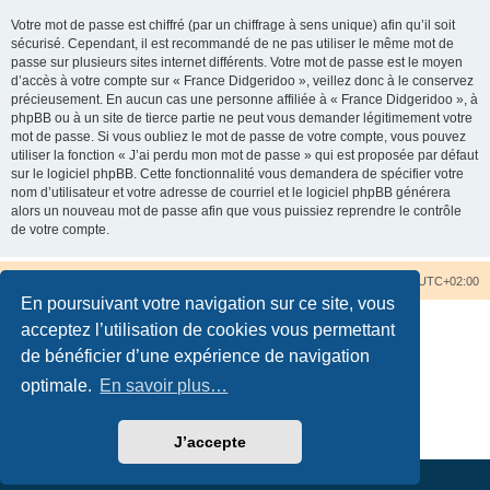
Votre mot de passe est chiffré (par un chiffrage à sens unique) afin qu’il soit
sécurisé. Cependant, il est recommandé de ne pas utiliser le même mot de
passe sur plusieurs sites internet différents. Votre mot de passe est le moyen
d’accès à votre compte sur « France Didgeridoo », veillez donc à le conservez
précieusement. En aucun cas une personne affiliée à « France Didgeridoo », à
phpBB ou à un site de tierce partie ne peut vous demander légitimement votre
mot de passe. Si vous oubliez le mot de passe de votre compte, vous pouvez
utiliser la fonction « J’ai perdu mon mot de passe » qui est proposée par défaut
sur le logiciel phpBB. Cette fonctionnalité vous demandera de spécifier votre
nom d’utilisateur et votre adresse de courriel et le logiciel phpBB générera
alors un nouveau mot de passe afin que vous puissiez reprendre le contrôle
de votre compte.
Accueil du forum
Nous contacter
Fuseau horaire sur
UTC+02:00
En poursuivant votre navigation sur ce site, vous
acceptez l’utilisation de cookies vous permettant
de bénéficier d’une expérience de navigation
optimale.
En savoir plus…
Développé par
phpBB
® Forum Software © phpBB Limited
Traduction française officielle
©
Qiaeru
Confidentialité
|
Conditions
J’accepte