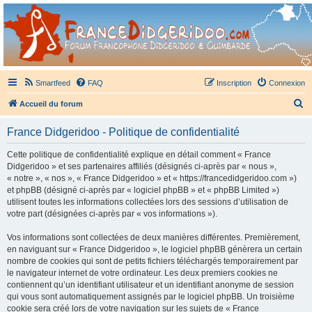
France Didgeridoo
Didgeridoo et Guimbarde sur France Didgeridoo - retrouvez la communauté.
Smartfeed
FAQ
Inscription
Connexion
R
Accueil du forum
e
France Didgeridoo - Politique de confidentialité
c
h
Cette politique de confidentialité explique en détail comment « France
Didgeridoo » et ses partenaires affiliés (désignés ci-après par « nous »,
e
« notre », « nos », « France Didgeridoo » et « https://francedidgeridoo.com »)
r
et phpBB (désigné ci-après par « logiciel phpBB » et « phpBB Limited »)
utilisent toutes les informations collectées lors des sessions d’utilisation de
c
votre part (désignées ci-après par « vos informations »).
h
Vos informations sont collectées de deux manières différentes. Premièrement,
e
en naviguant sur « France Didgeridoo », le logiciel phpBB génèrera un certain
r
nombre de cookies qui sont de petits fichiers téléchargés temporairement par
le navigateur internet de votre ordinateur. Les deux premiers cookies ne
contiennent qu’un identifiant utilisateur et un identifiant anonyme de session
qui vous sont automatiquement assignés par le logiciel phpBB. Un troisième
cookie sera créé lors de votre navigation sur les sujets de « France