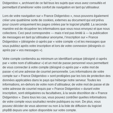
Didgeridoo », archivant de ce fait tous les sujets que vous avez consultés et
permettant d’améliorer votre confort de navigation en tant qu’utilisateur.
Lors de votre navigation sur « France Didgeridoo », nous pouvons également
créer une quatrième sorte de cookies, externes au document qui est prévu
pour couvrir uniquement les pages créées par le logiciel phpBB. La seconde
manière est de récupérer les informations que vous nous envoyez et que nous
collectons. Ceci peut correspondre — mais n’est pas limité à — la publication
de messages en tant qu’utilisateur anonyme, l’inscription sur « France
Didgeridoo » (désignée ci-après par « votre compte ») et les messages que
vous publiez après votre inscription et lors de votre connexion (désignés ci-
après par « vos messages »).
Votre compte contiendra au minimum un identifiant unique (désigné ci-après
par « votre nom d’utilisateur ») et un mot de passe personnel vous permettant
de vous connecter à votre compte (désigné ci-après par « votre mot de
passe ») et une adresse de courriel personnelle. Les informations de votre
compte sur « France Didgeridoo » sont protégées par les lois de protection des
données applicables dans le pays qui héberge notre serveur. Toutes les
informations, en-dehors de votre nom d’utilisateur, de votre mot de passe et de
votre adresse de courriel requis par « France Didgeridoo » durant votre
inscription, sont obligatoires ou facultatives, à la seule discrétion de « France
Didgeridoo ». Dans tous les cas, vous pouvez contrôler quelles informations
de votre compte vous souhaitez rendre publiques ou non. De plus, vous
pouvez décider de vous abonner ou non à la liste de diffusion du logiciel
phpBB depuis une option disponible sur votre compte.