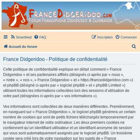
France Didgeridoo
Didgeridoo et Guimbarde sur France Didgeridoo - retrouvez la communauté.
Smartfeed
FAQ
Inscription
Connexion
R
Accueil du forum
e
France Didgeridoo - Politique de confidentialité
c
h
Cette politique de confidentialité explique en détail comment « France
Didgeridoo » et ses partenaires affiliés (désignés ci-après par « nous »,
e
« notre », « nos », « France Didgeridoo » et « https://francedidgeridoo.com »)
r
et phpBB (désigné ci-après par « logiciel phpBB » et « phpBB Limited »)
utilisent toutes les informations collectées lors des sessions d’utilisation de
c
votre part (désignées ci-après par « vos informations »).
h
Vos informations sont collectées de deux manières différentes. Premièrement,
e
en naviguant sur « France Didgeridoo », le logiciel phpBB génèrera un certain
r
nombre de cookies qui sont de petits fichiers téléchargés temporairement par
le navigateur internet de votre ordinateur. Les deux premiers cookies ne
contiennent qu’un identifiant utilisateur et un identifiant anonyme de session
qui vous sont automatiquement assignés par le logiciel phpBB. Un troisième
cookie sera créé lors de votre navigation sur les sujets de « France