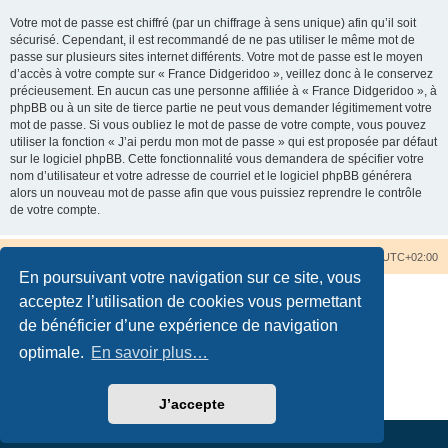
Votre mot de passe est chiffré (par un chiffrage à sens unique) afin qu’il soit
sécurisé. Cependant, il est recommandé de ne pas utiliser le même mot de
passe sur plusieurs sites internet différents. Votre mot de passe est le moyen
d’accès à votre compte sur « France Didgeridoo », veillez donc à le conservez
précieusement. En aucun cas une personne affiliée à « France Didgeridoo », à
phpBB ou à un site de tierce partie ne peut vous demander légitimement votre
mot de passe. Si vous oubliez le mot de passe de votre compte, vous pouvez
utiliser la fonction « J’ai perdu mon mot de passe » qui est proposée par défaut
sur le logiciel phpBB. Cette fonctionnalité vous demandera de spécifier votre
nom d’utilisateur et votre adresse de courriel et le logiciel phpBB générera
alors un nouveau mot de passe afin que vous puissiez reprendre le contrôle
de votre compte.
Accueil du forum
Nous contacter
Fuseau horaire sur
UTC+02:00
En poursuivant votre navigation sur ce site, vous
acceptez l’utilisation de cookies vous permettant
de bénéficier d’une expérience de navigation
optimale.
En savoir plus…
Développé par
phpBB
® Forum Software © phpBB Limited
Traduction française officielle
©
Qiaeru
Confidentialité
|
Conditions
J’accepte