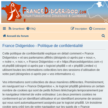
France Didgeridoo
Didgeridoo et Guimbarde sur France Didgeridoo - retrouvez la communauté.
Smartfeed
FAQ
Inscription
Connexion
R
Accueil du forum
e
France Didgeridoo - Politique de confidentialité
c
h
Cette politique de confidentialité explique en détail comment « France
Didgeridoo » et ses partenaires affiliés (désignés ci-après par « nous »,
e
« notre », « nos », « France Didgeridoo » et « https://francedidgeridoo.com »)
r
et phpBB (désigné ci-après par « logiciel phpBB » et « phpBB Limited »)
utilisent toutes les informations collectées lors des sessions d’utilisation de
c
votre part (désignées ci-après par « vos informations »).
h
Vos informations sont collectées de deux manières différentes. Premièrement,
e
en naviguant sur « France Didgeridoo », le logiciel phpBB génèrera un certain
r
nombre de cookies qui sont de petits fichiers téléchargés temporairement par
le navigateur internet de votre ordinateur. Les deux premiers cookies ne
contiennent qu’un identifiant utilisateur et un identifiant anonyme de session
qui vous sont automatiquement assignés par le logiciel phpBB. Un troisième
cookie sera créé lors de votre navigation sur les sujets de « France