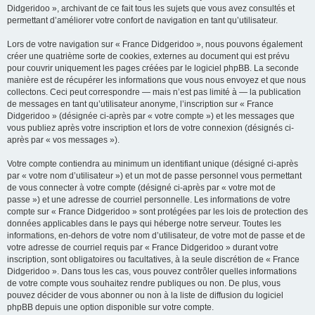
Didgeridoo », archivant de ce fait tous les sujets que vous avez consultés et
permettant d’améliorer votre confort de navigation en tant qu’utilisateur.
Lors de votre navigation sur « France Didgeridoo », nous pouvons également
créer une quatrième sorte de cookies, externes au document qui est prévu
pour couvrir uniquement les pages créées par le logiciel phpBB. La seconde
manière est de récupérer les informations que vous nous envoyez et que nous
collectons. Ceci peut correspondre — mais n’est pas limité à — la publication
de messages en tant qu’utilisateur anonyme, l’inscription sur « France
Didgeridoo » (désignée ci-après par « votre compte ») et les messages que
vous publiez après votre inscription et lors de votre connexion (désignés ci-
après par « vos messages »).
Votre compte contiendra au minimum un identifiant unique (désigné ci-après
par « votre nom d’utilisateur ») et un mot de passe personnel vous permettant
de vous connecter à votre compte (désigné ci-après par « votre mot de
passe ») et une adresse de courriel personnelle. Les informations de votre
compte sur « France Didgeridoo » sont protégées par les lois de protection des
données applicables dans le pays qui héberge notre serveur. Toutes les
informations, en-dehors de votre nom d’utilisateur, de votre mot de passe et de
votre adresse de courriel requis par « France Didgeridoo » durant votre
inscription, sont obligatoires ou facultatives, à la seule discrétion de « France
Didgeridoo ». Dans tous les cas, vous pouvez contrôler quelles informations
de votre compte vous souhaitez rendre publiques ou non. De plus, vous
pouvez décider de vous abonner ou non à la liste de diffusion du logiciel
phpBB depuis une option disponible sur votre compte.