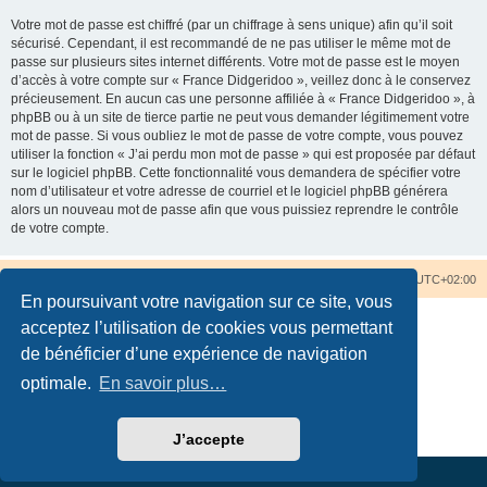
Votre mot de passe est chiffré (par un chiffrage à sens unique) afin qu’il soit
sécurisé. Cependant, il est recommandé de ne pas utiliser le même mot de
passe sur plusieurs sites internet différents. Votre mot de passe est le moyen
d’accès à votre compte sur « France Didgeridoo », veillez donc à le conservez
précieusement. En aucun cas une personne affiliée à « France Didgeridoo », à
phpBB ou à un site de tierce partie ne peut vous demander légitimement votre
mot de passe. Si vous oubliez le mot de passe de votre compte, vous pouvez
utiliser la fonction « J’ai perdu mon mot de passe » qui est proposée par défaut
sur le logiciel phpBB. Cette fonctionnalité vous demandera de spécifier votre
nom d’utilisateur et votre adresse de courriel et le logiciel phpBB générera
alors un nouveau mot de passe afin que vous puissiez reprendre le contrôle
de votre compte.
Accueil du forum
Nous contacter
Fuseau horaire sur
UTC+02:00
En poursuivant votre navigation sur ce site, vous
acceptez l’utilisation de cookies vous permettant
de bénéficier d’une expérience de navigation
optimale.
En savoir plus…
Développé par
phpBB
® Forum Software © phpBB Limited
Traduction française officielle
©
Qiaeru
Confidentialité
|
Conditions
J’accepte