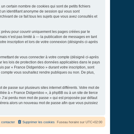
un certain nombre de cookies qui sont de petits fichiers
et un identifiant anonyme de session qui vous sont
chivant de ce fait tous les sujets que vous avez consultés et
 prévu pour couvrir uniquement les pages créées par le
ais n’est pas limité à — la publication de messages en tant
tre inscription et lors de votre connexion (désignés ci-après
ermettant de vous connecter à votre compte (désigné ci-après
r les lois de protection des données applicables dans le pays
uis par « France Didgeridoo » durant votre inscription, sont
tre compte vous souhaitez rendre publiques ou non. De plus,
 de passe sur plusieurs sites internet différents. Votre mot de
liée à « France Didgeridoo », à phpBB ou à un site de tierce
 « J’ai perdu mon mot de passe » qui est proposée par défaut
générera alors un nouveau mot de passe afin que vous puissiez
 contacter
Supprimer les cookies
Fuseau horaire sur
UTC+02:00