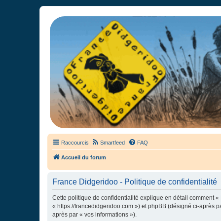
France Didgeridoo
Didgeridoo et Guimbarde sur France Didgeridoo - retrouvez la commun
Raccourcis
Smartfeed
FAQ
Accueil du forum
France Didgeridoo - Politique de confidentialité
Cette politique de confidentialité explique en détail comment « 
« https://francedidgeridoo.com ») et phpBB (désigné ci-après par
après par « vos informations »).