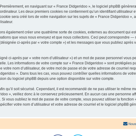
 Premièrement, en naviguant sur « France Didgeridoo », le logiciel phpBB génèrera 
ordinateur. Les deux premiers cookies ne contiennent qu’un identifiant utilisateur 
okie sera créé lors de votre navigation sur les sujets de « France Didgeridoo », ar
lisateur.
ons également créer une quatrième sorte de cookies, externes au document qui est
mations que vous nous envoyez et que nous collectons. Ceci peut correspondre — m
 (désignée ci-après par « votre compte ») et les messages que vous publiez après vo
igné ci-après par « votre nom d’utilisateur ») et un mot de passe personnel vous p
elle. Les informations de votre compte sur « France Didgeridoo » sont protégées pa
 votre nom d’utilisateur, de votre mot de passe et de votre adresse de courriel req
 Didgeridoo ». Dans tous les cas, vous pouvez contrôler quelles informations de vo
sion du logiciel phpBB depuis une option disponible sur votre compte.
afin qu’il soit sécurisé. Cependant, il est recommandé de ne pas utiliser le même mot
idoo », veillez donc à le conservez précieusement. En aucun cas une personne affi
Si vous oubliez le mot de passe de votre compte, vous pouvez utiliser la fonction
pécifier votre nom d’utilisateur et votre adresse de courriel et le logiciel phpBB 
Nous