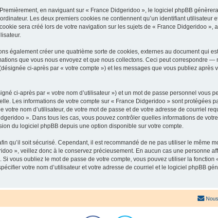
 Premièrement, en naviguant sur « France Didgeridoo », le logiciel phpBB génèrera 
ordinateur. Les deux premiers cookies ne contiennent qu’un identifiant utilisateur 
okie sera créé lors de votre navigation sur les sujets de « France Didgeridoo », ar
lisateur.
ons également créer une quatrième sorte de cookies, externes au document qui est
mations que vous nous envoyez et que nous collectons. Ceci peut correspondre — m
 (désignée ci-après par « votre compte ») et les messages que vous publiez après vo
igné ci-après par « votre nom d’utilisateur ») et un mot de passe personnel vous p
elle. Les informations de votre compte sur « France Didgeridoo » sont protégées pa
 votre nom d’utilisateur, de votre mot de passe et de votre adresse de courriel req
 Didgeridoo ». Dans tous les cas, vous pouvez contrôler quelles informations de vo
sion du logiciel phpBB depuis une option disponible sur votre compte.
afin qu’il soit sécurisé. Cependant, il est recommandé de ne pas utiliser le même mot
idoo », veillez donc à le conservez précieusement. En aucun cas une personne affi
Si vous oubliez le mot de passe de votre compte, vous pouvez utiliser la fonction
pécifier votre nom d’utilisateur et votre adresse de courriel et le logiciel phpBB 
Nous