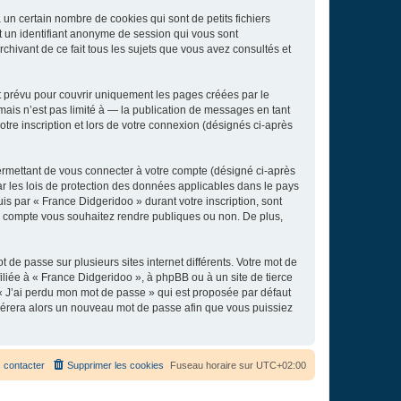
un certain nombre de cookies qui sont de petits fichiers
et un identifiant anonyme de session qui vous sont
chivant de ce fait tous les sujets que vous avez consultés et
 prévu pour couvrir uniquement les pages créées par le
ais n’est pas limité à — la publication de messages en tant
tre inscription et lors de votre connexion (désignés ci-après
ermettant de vous connecter à votre compte (désigné ci-après
r les lois de protection des données applicables dans le pays
uis par « France Didgeridoo » durant votre inscription, sont
tre compte vous souhaitez rendre publiques ou non. De plus,
 de passe sur plusieurs sites internet différents. Votre mot de
liée à « France Didgeridoo », à phpBB ou à un site de tierce
 « J’ai perdu mon mot de passe » qui est proposée par défaut
générera alors un nouveau mot de passe afin que vous puissiez
 contacter
Supprimer les cookies
Fuseau horaire sur
UTC+02:00