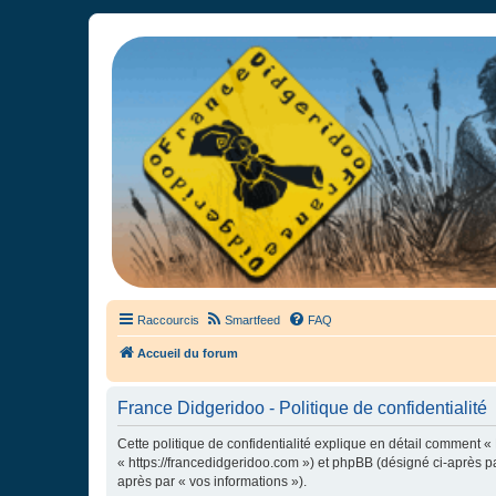
France Didgeridoo
Didgeridoo et Guimbarde sur France Didgeridoo - retrouvez la commun
Raccourcis
Smartfeed
FAQ
Accueil du forum
France Didgeridoo - Politique de confidentialité
Cette politique de confidentialité explique en détail comment « 
« https://francedidgeridoo.com ») et phpBB (désigné ci-après par
après par « vos informations »).