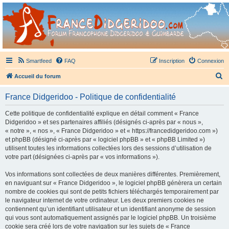
France Didgeridoo
Didgeridoo et Guimbarde sur France Didgeridoo - retrouvez la communauté.
Smartfeed
FAQ
Inscription
Connexion
R
Accueil du forum
e
France Didgeridoo - Politique de confidentialité
c
h
Cette politique de confidentialité explique en détail comment « France
Didgeridoo » et ses partenaires affiliés (désignés ci-après par « nous »,
e
« notre », « nos », « France Didgeridoo » et « https://francedidgeridoo.com »)
r
et phpBB (désigné ci-après par « logiciel phpBB » et « phpBB Limited »)
utilisent toutes les informations collectées lors des sessions d’utilisation de
c
votre part (désignées ci-après par « vos informations »).
h
Vos informations sont collectées de deux manières différentes. Premièrement,
e
en naviguant sur « France Didgeridoo », le logiciel phpBB génèrera un certain
r
nombre de cookies qui sont de petits fichiers téléchargés temporairement par
le navigateur internet de votre ordinateur. Les deux premiers cookies ne
contiennent qu’un identifiant utilisateur et un identifiant anonyme de session
qui vous sont automatiquement assignés par le logiciel phpBB. Un troisième
cookie sera créé lors de votre navigation sur les sujets de « France