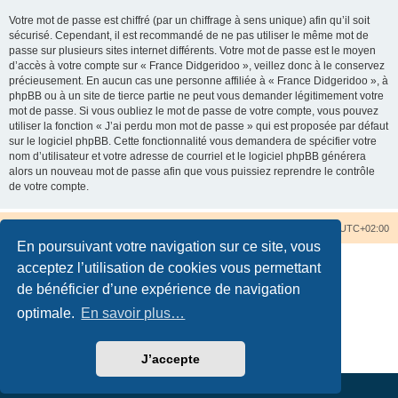
Votre mot de passe est chiffré (par un chiffrage à sens unique) afin qu’il soit
sécurisé. Cependant, il est recommandé de ne pas utiliser le même mot de
passe sur plusieurs sites internet différents. Votre mot de passe est le moyen
d’accès à votre compte sur « France Didgeridoo », veillez donc à le conservez
précieusement. En aucun cas une personne affiliée à « France Didgeridoo », à
phpBB ou à un site de tierce partie ne peut vous demander légitimement votre
mot de passe. Si vous oubliez le mot de passe de votre compte, vous pouvez
utiliser la fonction « J’ai perdu mon mot de passe » qui est proposée par défaut
sur le logiciel phpBB. Cette fonctionnalité vous demandera de spécifier votre
nom d’utilisateur et votre adresse de courriel et le logiciel phpBB générera
alors un nouveau mot de passe afin que vous puissiez reprendre le contrôle
de votre compte.
Accueil du forum
Nous contacter
Fuseau horaire sur
UTC+02:00
En poursuivant votre navigation sur ce site, vous
acceptez l’utilisation de cookies vous permettant
de bénéficier d’une expérience de navigation
optimale.
En savoir plus…
Développé par
phpBB
® Forum Software © phpBB Limited
Traduction française officielle
©
Qiaeru
Confidentialité
|
Conditions
J’accepte