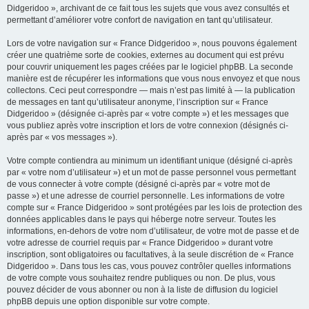
Didgeridoo », archivant de ce fait tous les sujets que vous avez consultés et
permettant d’améliorer votre confort de navigation en tant qu’utilisateur.
Lors de votre navigation sur « France Didgeridoo », nous pouvons également
créer une quatrième sorte de cookies, externes au document qui est prévu
pour couvrir uniquement les pages créées par le logiciel phpBB. La seconde
manière est de récupérer les informations que vous nous envoyez et que nous
collectons. Ceci peut correspondre — mais n’est pas limité à — la publication
de messages en tant qu’utilisateur anonyme, l’inscription sur « France
Didgeridoo » (désignée ci-après par « votre compte ») et les messages que
vous publiez après votre inscription et lors de votre connexion (désignés ci-
après par « vos messages »).
Votre compte contiendra au minimum un identifiant unique (désigné ci-après
par « votre nom d’utilisateur ») et un mot de passe personnel vous permettant
de vous connecter à votre compte (désigné ci-après par « votre mot de
passe ») et une adresse de courriel personnelle. Les informations de votre
compte sur « France Didgeridoo » sont protégées par les lois de protection des
données applicables dans le pays qui héberge notre serveur. Toutes les
informations, en-dehors de votre nom d’utilisateur, de votre mot de passe et de
votre adresse de courriel requis par « France Didgeridoo » durant votre
inscription, sont obligatoires ou facultatives, à la seule discrétion de « France
Didgeridoo ». Dans tous les cas, vous pouvez contrôler quelles informations
de votre compte vous souhaitez rendre publiques ou non. De plus, vous
pouvez décider de vous abonner ou non à la liste de diffusion du logiciel
phpBB depuis une option disponible sur votre compte.