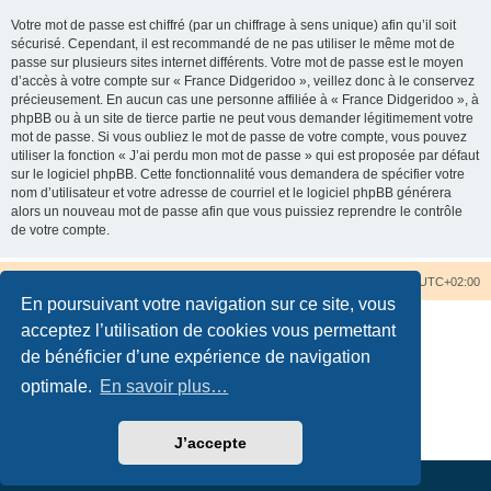
Votre mot de passe est chiffré (par un chiffrage à sens unique) afin qu’il soit
sécurisé. Cependant, il est recommandé de ne pas utiliser le même mot de
passe sur plusieurs sites internet différents. Votre mot de passe est le moyen
d’accès à votre compte sur « France Didgeridoo », veillez donc à le conservez
précieusement. En aucun cas une personne affiliée à « France Didgeridoo », à
phpBB ou à un site de tierce partie ne peut vous demander légitimement votre
mot de passe. Si vous oubliez le mot de passe de votre compte, vous pouvez
utiliser la fonction « J’ai perdu mon mot de passe » qui est proposée par défaut
sur le logiciel phpBB. Cette fonctionnalité vous demandera de spécifier votre
nom d’utilisateur et votre adresse de courriel et le logiciel phpBB générera
alors un nouveau mot de passe afin que vous puissiez reprendre le contrôle
de votre compte.
Accueil du forum
Nous contacter
Fuseau horaire sur
UTC+02:00
En poursuivant votre navigation sur ce site, vous
acceptez l’utilisation de cookies vous permettant
de bénéficier d’une expérience de navigation
optimale.
En savoir plus…
Développé par
phpBB
® Forum Software © phpBB Limited
Traduction française officielle
©
Qiaeru
Confidentialité
|
Conditions
J’accepte