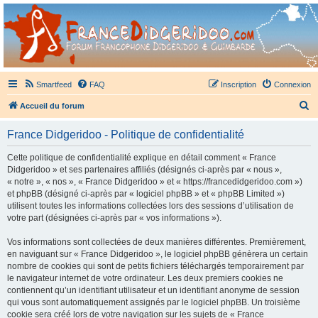
France Didgeridoo
Didgeridoo et Guimbarde sur France Didgeridoo - retrouvez la communauté.
Smartfeed
FAQ
Inscription
Connexion
R
Accueil du forum
e
France Didgeridoo - Politique de confidentialité
c
h
Cette politique de confidentialité explique en détail comment « France
Didgeridoo » et ses partenaires affiliés (désignés ci-après par « nous »,
e
« notre », « nos », « France Didgeridoo » et « https://francedidgeridoo.com »)
r
et phpBB (désigné ci-après par « logiciel phpBB » et « phpBB Limited »)
utilisent toutes les informations collectées lors des sessions d’utilisation de
c
votre part (désignées ci-après par « vos informations »).
h
Vos informations sont collectées de deux manières différentes. Premièrement,
e
en naviguant sur « France Didgeridoo », le logiciel phpBB génèrera un certain
r
nombre de cookies qui sont de petits fichiers téléchargés temporairement par
le navigateur internet de votre ordinateur. Les deux premiers cookies ne
contiennent qu’un identifiant utilisateur et un identifiant anonyme de session
qui vous sont automatiquement assignés par le logiciel phpBB. Un troisième
cookie sera créé lors de votre navigation sur les sujets de « France