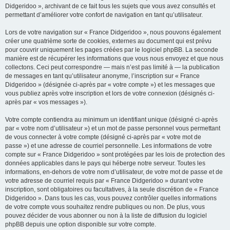
Didgeridoo », archivant de ce fait tous les sujets que vous avez consultés et
permettant d’améliorer votre confort de navigation en tant qu’utilisateur.
Lors de votre navigation sur « France Didgeridoo », nous pouvons également
créer une quatrième sorte de cookies, externes au document qui est prévu
pour couvrir uniquement les pages créées par le logiciel phpBB. La seconde
manière est de récupérer les informations que vous nous envoyez et que nous
collectons. Ceci peut correspondre — mais n’est pas limité à — la publication
de messages en tant qu’utilisateur anonyme, l’inscription sur « France
Didgeridoo » (désignée ci-après par « votre compte ») et les messages que
vous publiez après votre inscription et lors de votre connexion (désignés ci-
après par « vos messages »).
Votre compte contiendra au minimum un identifiant unique (désigné ci-après
par « votre nom d’utilisateur ») et un mot de passe personnel vous permettant
de vous connecter à votre compte (désigné ci-après par « votre mot de
passe ») et une adresse de courriel personnelle. Les informations de votre
compte sur « France Didgeridoo » sont protégées par les lois de protection des
données applicables dans le pays qui héberge notre serveur. Toutes les
informations, en-dehors de votre nom d’utilisateur, de votre mot de passe et de
votre adresse de courriel requis par « France Didgeridoo » durant votre
inscription, sont obligatoires ou facultatives, à la seule discrétion de « France
Didgeridoo ». Dans tous les cas, vous pouvez contrôler quelles informations
de votre compte vous souhaitez rendre publiques ou non. De plus, vous
pouvez décider de vous abonner ou non à la liste de diffusion du logiciel
phpBB depuis une option disponible sur votre compte.