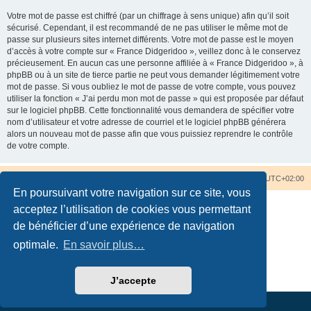
Votre mot de passe est chiffré (par un chiffrage à sens unique) afin qu’il soit
sécurisé. Cependant, il est recommandé de ne pas utiliser le même mot de
passe sur plusieurs sites internet différents. Votre mot de passe est le moyen
d’accès à votre compte sur « France Didgeridoo », veillez donc à le conservez
précieusement. En aucun cas une personne affiliée à « France Didgeridoo », à
phpBB ou à un site de tierce partie ne peut vous demander légitimement votre
mot de passe. Si vous oubliez le mot de passe de votre compte, vous pouvez
utiliser la fonction « J’ai perdu mon mot de passe » qui est proposée par défaut
sur le logiciel phpBB. Cette fonctionnalité vous demandera de spécifier votre
nom d’utilisateur et votre adresse de courriel et le logiciel phpBB générera
alors un nouveau mot de passe afin que vous puissiez reprendre le contrôle
de votre compte.
Accueil du forum
Nous contacter
Fuseau horaire sur
UTC+02:00
En poursuivant votre navigation sur ce site, vous
acceptez l’utilisation de cookies vous permettant
de bénéficier d’une expérience de navigation
optimale.
En savoir plus…
Développé par
phpBB
® Forum Software © phpBB Limited
Traduction française officielle
©
Qiaeru
Confidentialité
|
Conditions
J’accepte