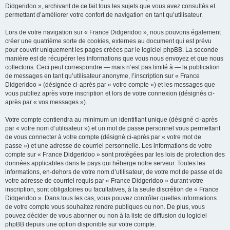
Didgeridoo », archivant de ce fait tous les sujets que vous avez consultés et
permettant d’améliorer votre confort de navigation en tant qu’utilisateur.
Lors de votre navigation sur « France Didgeridoo », nous pouvons également
créer une quatrième sorte de cookies, externes au document qui est prévu
pour couvrir uniquement les pages créées par le logiciel phpBB. La seconde
manière est de récupérer les informations que vous nous envoyez et que nous
collectons. Ceci peut correspondre — mais n’est pas limité à — la publication
de messages en tant qu’utilisateur anonyme, l’inscription sur « France
Didgeridoo » (désignée ci-après par « votre compte ») et les messages que
vous publiez après votre inscription et lors de votre connexion (désignés ci-
après par « vos messages »).
Votre compte contiendra au minimum un identifiant unique (désigné ci-après
par « votre nom d’utilisateur ») et un mot de passe personnel vous permettant
de vous connecter à votre compte (désigné ci-après par « votre mot de
passe ») et une adresse de courriel personnelle. Les informations de votre
compte sur « France Didgeridoo » sont protégées par les lois de protection des
données applicables dans le pays qui héberge notre serveur. Toutes les
informations, en-dehors de votre nom d’utilisateur, de votre mot de passe et de
votre adresse de courriel requis par « France Didgeridoo » durant votre
inscription, sont obligatoires ou facultatives, à la seule discrétion de « France
Didgeridoo ». Dans tous les cas, vous pouvez contrôler quelles informations
de votre compte vous souhaitez rendre publiques ou non. De plus, vous
pouvez décider de vous abonner ou non à la liste de diffusion du logiciel
phpBB depuis une option disponible sur votre compte.