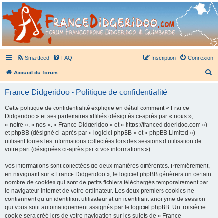
France Didgeridoo
Didgeridoo et Guimbarde sur France Didgeridoo - retrouvez la communauté.
Smartfeed
FAQ
Inscription
Connexion
R
Accueil du forum
e
France Didgeridoo - Politique de confidentialité
c
h
Cette politique de confidentialité explique en détail comment « France
Didgeridoo » et ses partenaires affiliés (désignés ci-après par « nous »,
e
« notre », « nos », « France Didgeridoo » et « https://francedidgeridoo.com »)
r
et phpBB (désigné ci-après par « logiciel phpBB » et « phpBB Limited »)
utilisent toutes les informations collectées lors des sessions d’utilisation de
c
votre part (désignées ci-après par « vos informations »).
h
Vos informations sont collectées de deux manières différentes. Premièrement,
e
en naviguant sur « France Didgeridoo », le logiciel phpBB génèrera un certain
r
nombre de cookies qui sont de petits fichiers téléchargés temporairement par
le navigateur internet de votre ordinateur. Les deux premiers cookies ne
contiennent qu’un identifiant utilisateur et un identifiant anonyme de session
qui vous sont automatiquement assignés par le logiciel phpBB. Un troisième
cookie sera créé lors de votre navigation sur les sujets de « France