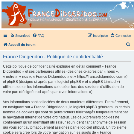
France Didgeridoo
Didgeridoo et Guimbarde sur France Didgeridoo - retrouvez la communauté.
Smartfeed
FAQ
Inscription
Connexion
R
Accueil du forum
e
France Didgeridoo - Politique de confidentialité
c
h
Cette politique de confidentialité explique en détail comment « France
Didgeridoo » et ses partenaires affiliés (désignés ci-après par « nous »,
e
« notre », « nos », « France Didgeridoo » et « https://francedidgeridoo.com »)
r
et phpBB (désigné ci-après par « logiciel phpBB » et « phpBB Limited »)
utilisent toutes les informations collectées lors des sessions d’utilisation de
c
votre part (désignées ci-après par « vos informations »).
h
Vos informations sont collectées de deux manières différentes. Premièrement,
e
en naviguant sur « France Didgeridoo », le logiciel phpBB génèrera un certain
r
nombre de cookies qui sont de petits fichiers téléchargés temporairement par
le navigateur internet de votre ordinateur. Les deux premiers cookies ne
contiennent qu’un identifiant utilisateur et un identifiant anonyme de session
qui vous sont automatiquement assignés par le logiciel phpBB. Un troisième
cookie sera créé lors de votre navigation sur les sujets de « France