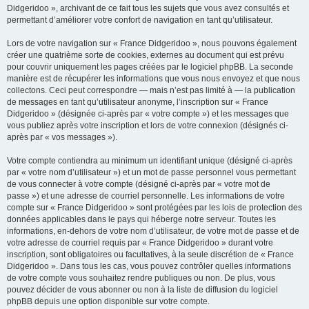
Didgeridoo », archivant de ce fait tous les sujets que vous avez consultés et
permettant d’améliorer votre confort de navigation en tant qu’utilisateur.
Lors de votre navigation sur « France Didgeridoo », nous pouvons également
créer une quatrième sorte de cookies, externes au document qui est prévu
pour couvrir uniquement les pages créées par le logiciel phpBB. La seconde
manière est de récupérer les informations que vous nous envoyez et que nous
collectons. Ceci peut correspondre — mais n’est pas limité à — la publication
de messages en tant qu’utilisateur anonyme, l’inscription sur « France
Didgeridoo » (désignée ci-après par « votre compte ») et les messages que
vous publiez après votre inscription et lors de votre connexion (désignés ci-
après par « vos messages »).
Votre compte contiendra au minimum un identifiant unique (désigné ci-après
par « votre nom d’utilisateur ») et un mot de passe personnel vous permettant
de vous connecter à votre compte (désigné ci-après par « votre mot de
passe ») et une adresse de courriel personnelle. Les informations de votre
compte sur « France Didgeridoo » sont protégées par les lois de protection des
données applicables dans le pays qui héberge notre serveur. Toutes les
informations, en-dehors de votre nom d’utilisateur, de votre mot de passe et de
votre adresse de courriel requis par « France Didgeridoo » durant votre
inscription, sont obligatoires ou facultatives, à la seule discrétion de « France
Didgeridoo ». Dans tous les cas, vous pouvez contrôler quelles informations
de votre compte vous souhaitez rendre publiques ou non. De plus, vous
pouvez décider de vous abonner ou non à la liste de diffusion du logiciel
phpBB depuis une option disponible sur votre compte.