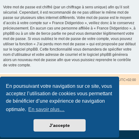
Votre mot de passe est chiffré (par un chiffrage à sens unique) afin qu’il soit
sécurisé. Cependant, il est recommandé de ne pas utiliser le même mot de
passe sur plusieurs sites internet différents. Votre mot de passe est le moyen
d’accès à votre compte sur « France Didgeridoo », veillez donc à le conservez
précieusement. En aucun cas une personne affiliée à « France Didgeridoo », à
phpBB ou à un site de tierce partie ne peut vous demander légitimement votre
mot de passe. Si vous oubliez le mot de passe de votre compte, vous pouvez
utiliser la fonction « J’ai perdu mon mot de passe » qui est proposée par défaut
sur le logiciel phpBB. Cette fonctionnalité vous demandera de spécifier votre
nom d’utilisateur et votre adresse de courriel et le logiciel phpBB générera
alors un nouveau mot de passe afin que vous puissiez reprendre le contrôle
de votre compte.
Accueil du forum
Nous contacter
Fuseau horaire sur
UTC+02:00
En poursuivant votre navigation sur ce site, vous
acceptez l’utilisation de cookies vous permettant
de bénéficier d’une expérience de navigation
optimale.
En savoir plus…
Développé par
phpBB
® Forum Software © phpBB Limited
Traduction française officielle
©
Qiaeru
Confidentialité
|
Conditions
J’accepte