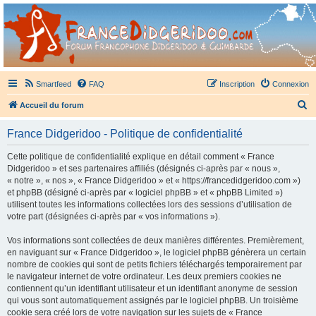
France Didgeridoo
Didgeridoo et Guimbarde sur France Didgeridoo - retrouvez la communauté.
Smartfeed
FAQ
Inscription
Connexion
R
Accueil du forum
e
France Didgeridoo - Politique de confidentialité
c
h
Cette politique de confidentialité explique en détail comment « France
Didgeridoo » et ses partenaires affiliés (désignés ci-après par « nous »,
e
« notre », « nos », « France Didgeridoo » et « https://francedidgeridoo.com »)
r
et phpBB (désigné ci-après par « logiciel phpBB » et « phpBB Limited »)
utilisent toutes les informations collectées lors des sessions d’utilisation de
c
votre part (désignées ci-après par « vos informations »).
h
Vos informations sont collectées de deux manières différentes. Premièrement,
e
en naviguant sur « France Didgeridoo », le logiciel phpBB génèrera un certain
r
nombre de cookies qui sont de petits fichiers téléchargés temporairement par
le navigateur internet de votre ordinateur. Les deux premiers cookies ne
contiennent qu’un identifiant utilisateur et un identifiant anonyme de session
qui vous sont automatiquement assignés par le logiciel phpBB. Un troisième
cookie sera créé lors de votre navigation sur les sujets de « France