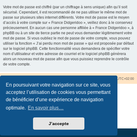
Votre mot de passe est chiffré (par un chiffrage à sens unique) afin qu’il soit
sécurisé. Cependant, il est recommandé de ne pas utiliser le même mot de
passe sur plusieurs sites internet différents. Votre mot de passe est le moyen
d’accès à votre compte sur « France Didgeridoo », veillez donc à le conservez
précieusement. En aucun cas une personne affiliée à « France Didgeridoo », à
phpBB ou à un site de tierce partie ne peut vous demander légitimement votre
mot de passe. Si vous oubliez le mot de passe de votre compte, vous pouvez
utiliser la fonction « J’ai perdu mon mot de passe » qui est proposée par défaut
sur le logiciel phpBB. Cette fonctionnalité vous demandera de spécifier votre
nom d’utilisateur et votre adresse de courriel et le logiciel phpBB générera
alors un nouveau mot de passe afin que vous puissiez reprendre le contrôle
de votre compte.
Accueil du forum
Nous contacter
Fuseau horaire sur
UTC+02:00
En poursuivant votre navigation sur ce site, vous
acceptez l’utilisation de cookies vous permettant
de bénéficier d’une expérience de navigation
optimale.
En savoir plus…
Développé par
phpBB
® Forum Software © phpBB Limited
Traduction française officielle
©
Qiaeru
Confidentialité
|
Conditions
J’accepte