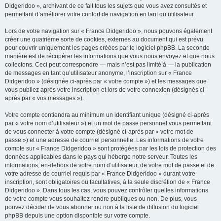
Didgeridoo », archivant de ce fait tous les sujets que vous avez consultés et
permettant d’améliorer votre confort de navigation en tant qu’utilisateur.
Lors de votre navigation sur « France Didgeridoo », nous pouvons également
créer une quatrième sorte de cookies, externes au document qui est prévu
pour couvrir uniquement les pages créées par le logiciel phpBB. La seconde
manière est de récupérer les informations que vous nous envoyez et que nous
collectons. Ceci peut correspondre — mais n’est pas limité à — la publication
de messages en tant qu’utilisateur anonyme, l’inscription sur « France
Didgeridoo » (désignée ci-après par « votre compte ») et les messages que
vous publiez après votre inscription et lors de votre connexion (désignés ci-
après par « vos messages »).
Votre compte contiendra au minimum un identifiant unique (désigné ci-après
par « votre nom d’utilisateur ») et un mot de passe personnel vous permettant
de vous connecter à votre compte (désigné ci-après par « votre mot de
passe ») et une adresse de courriel personnelle. Les informations de votre
compte sur « France Didgeridoo » sont protégées par les lois de protection des
données applicables dans le pays qui héberge notre serveur. Toutes les
informations, en-dehors de votre nom d’utilisateur, de votre mot de passe et de
votre adresse de courriel requis par « France Didgeridoo » durant votre
inscription, sont obligatoires ou facultatives, à la seule discrétion de « France
Didgeridoo ». Dans tous les cas, vous pouvez contrôler quelles informations
de votre compte vous souhaitez rendre publiques ou non. De plus, vous
pouvez décider de vous abonner ou non à la liste de diffusion du logiciel
phpBB depuis une option disponible sur votre compte.