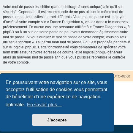
Votre mot de passe est chiffré (par un chiffrage à sens unique) afin qu’il soit
sécurisé. Cependant, il est recommandé de ne pas utiliser le même mot de
passe sur plusieurs sites internet différents. Votre mot de passe est le moyen
d’accès à votre compte sur « France Didgeridoo », veillez donc à le conservez
précieusement. En aucun cas une personne affiliée à « France Didgeridoo », à
phpBB ou à un site de tierce partie ne peut vous demander légitimement votre
mot de passe. Si vous oubliez le mot de passe de votre compte, vous pouvez
utiliser la fonction « J’ai perdu mon mot de passe » qui est proposée par défaut
sur le logiciel phpBB. Cette fonctionnalité vous demandera de spécifier votre
nom d’utilisateur et votre adresse de courriel et le logiciel phpBB générera
alors un nouveau mot de passe afin que vous puissiez reprendre le contrôle
de votre compte.
Accueil du forum
Nous contacter
Fuseau horaire sur
UTC+02:00
En poursuivant votre navigation sur ce site, vous
acceptez l’utilisation de cookies vous permettant
de bénéficier d’une expérience de navigation
optimale.
En savoir plus…
Développé par
phpBB
® Forum Software © phpBB Limited
Traduction française officielle
©
Qiaeru
Confidentialité
|
Conditions
J’accepte