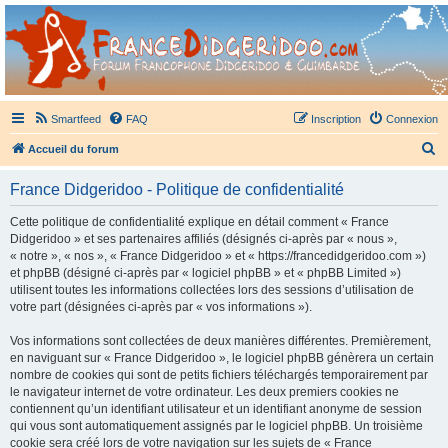
France Didgeridoo
Didgeridoo et Guimbarde sur France Didgeridoo - retrouvez la communauté.
Smartfeed
FAQ
Inscription
Connexion
R
Accueil du forum
e
France Didgeridoo - Politique de confidentialité
c
h
Cette politique de confidentialité explique en détail comment « France
Didgeridoo » et ses partenaires affiliés (désignés ci-après par « nous »,
e
« notre », « nos », « France Didgeridoo » et « https://francedidgeridoo.com »)
r
et phpBB (désigné ci-après par « logiciel phpBB » et « phpBB Limited »)
utilisent toutes les informations collectées lors des sessions d’utilisation de
c
votre part (désignées ci-après par « vos informations »).
h
Vos informations sont collectées de deux manières différentes. Premièrement,
e
en naviguant sur « France Didgeridoo », le logiciel phpBB génèrera un certain
r
nombre de cookies qui sont de petits fichiers téléchargés temporairement par
le navigateur internet de votre ordinateur. Les deux premiers cookies ne
contiennent qu’un identifiant utilisateur et un identifiant anonyme de session
qui vous sont automatiquement assignés par le logiciel phpBB. Un troisième
cookie sera créé lors de votre navigation sur les sujets de « France