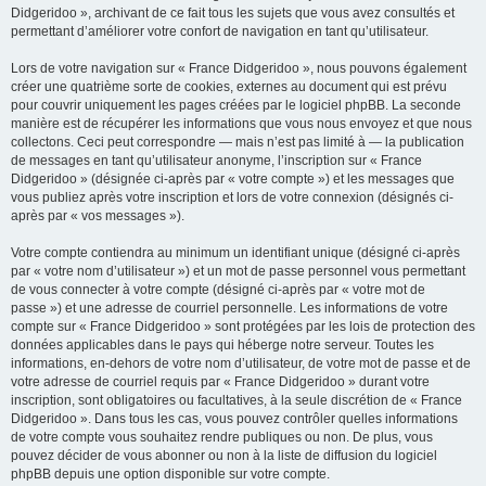
Didgeridoo », archivant de ce fait tous les sujets que vous avez consultés et
permettant d’améliorer votre confort de navigation en tant qu’utilisateur.
Lors de votre navigation sur « France Didgeridoo », nous pouvons également
créer une quatrième sorte de cookies, externes au document qui est prévu
pour couvrir uniquement les pages créées par le logiciel phpBB. La seconde
manière est de récupérer les informations que vous nous envoyez et que nous
collectons. Ceci peut correspondre — mais n’est pas limité à — la publication
de messages en tant qu’utilisateur anonyme, l’inscription sur « France
Didgeridoo » (désignée ci-après par « votre compte ») et les messages que
vous publiez après votre inscription et lors de votre connexion (désignés ci-
après par « vos messages »).
Votre compte contiendra au minimum un identifiant unique (désigné ci-après
par « votre nom d’utilisateur ») et un mot de passe personnel vous permettant
de vous connecter à votre compte (désigné ci-après par « votre mot de
passe ») et une adresse de courriel personnelle. Les informations de votre
compte sur « France Didgeridoo » sont protégées par les lois de protection des
données applicables dans le pays qui héberge notre serveur. Toutes les
informations, en-dehors de votre nom d’utilisateur, de votre mot de passe et de
votre adresse de courriel requis par « France Didgeridoo » durant votre
inscription, sont obligatoires ou facultatives, à la seule discrétion de « France
Didgeridoo ». Dans tous les cas, vous pouvez contrôler quelles informations
de votre compte vous souhaitez rendre publiques ou non. De plus, vous
pouvez décider de vous abonner ou non à la liste de diffusion du logiciel
phpBB depuis une option disponible sur votre compte.