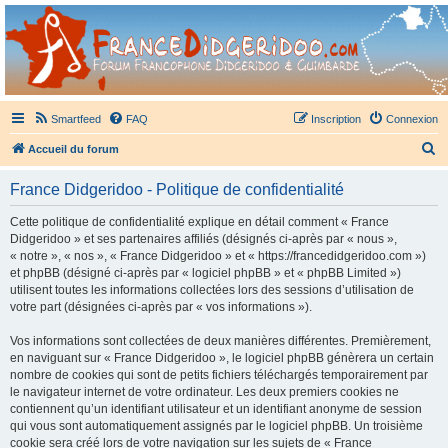
France Didgeridoo
Didgeridoo et Guimbarde sur France Didgeridoo - retrouvez la communauté.
Smartfeed
FAQ
Inscription
Connexion
R
Accueil du forum
e
France Didgeridoo - Politique de confidentialité
c
h
Cette politique de confidentialité explique en détail comment « France
Didgeridoo » et ses partenaires affiliés (désignés ci-après par « nous »,
e
« notre », « nos », « France Didgeridoo » et « https://francedidgeridoo.com »)
r
et phpBB (désigné ci-après par « logiciel phpBB » et « phpBB Limited »)
utilisent toutes les informations collectées lors des sessions d’utilisation de
c
votre part (désignées ci-après par « vos informations »).
h
Vos informations sont collectées de deux manières différentes. Premièrement,
e
en naviguant sur « France Didgeridoo », le logiciel phpBB génèrera un certain
r
nombre de cookies qui sont de petits fichiers téléchargés temporairement par
le navigateur internet de votre ordinateur. Les deux premiers cookies ne
contiennent qu’un identifiant utilisateur et un identifiant anonyme de session
qui vous sont automatiquement assignés par le logiciel phpBB. Un troisième
cookie sera créé lors de votre navigation sur les sujets de « France