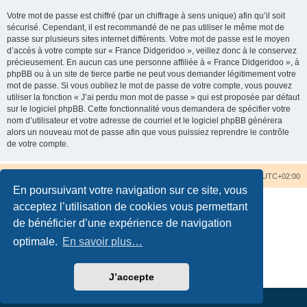
Votre mot de passe est chiffré (par un chiffrage à sens unique) afin qu’il soit
sécurisé. Cependant, il est recommandé de ne pas utiliser le même mot de
passe sur plusieurs sites internet différents. Votre mot de passe est le moyen
d’accès à votre compte sur « France Didgeridoo », veillez donc à le conservez
précieusement. En aucun cas une personne affiliée à « France Didgeridoo », à
phpBB ou à un site de tierce partie ne peut vous demander légitimement votre
mot de passe. Si vous oubliez le mot de passe de votre compte, vous pouvez
utiliser la fonction « J’ai perdu mon mot de passe » qui est proposée par défaut
sur le logiciel phpBB. Cette fonctionnalité vous demandera de spécifier votre
nom d’utilisateur et votre adresse de courriel et le logiciel phpBB générera
alors un nouveau mot de passe afin que vous puissiez reprendre le contrôle
de votre compte.
Accueil du forum
Nous contacter
Fuseau horaire sur
UTC+02:00
En poursuivant votre navigation sur ce site, vous
acceptez l’utilisation de cookies vous permettant
de bénéficier d’une expérience de navigation
optimale.
En savoir plus…
Développé par
phpBB
® Forum Software © phpBB Limited
Traduction française officielle
©
Qiaeru
Confidentialité
|
Conditions
J’accepte