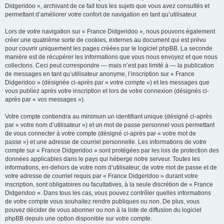
Didgeridoo », archivant de ce fait tous les sujets que vous avez consultés et
permettant d’améliorer votre confort de navigation en tant qu’utilisateur.
Lors de votre navigation sur « France Didgeridoo », nous pouvons également
créer une quatrième sorte de cookies, externes au document qui est prévu
pour couvrir uniquement les pages créées par le logiciel phpBB. La seconde
manière est de récupérer les informations que vous nous envoyez et que nous
collectons. Ceci peut correspondre — mais n’est pas limité à — la publication
de messages en tant qu’utilisateur anonyme, l’inscription sur « France
Didgeridoo » (désignée ci-après par « votre compte ») et les messages que
vous publiez après votre inscription et lors de votre connexion (désignés ci-
après par « vos messages »).
Votre compte contiendra au minimum un identifiant unique (désigné ci-après
par « votre nom d’utilisateur ») et un mot de passe personnel vous permettant
de vous connecter à votre compte (désigné ci-après par « votre mot de
passe ») et une adresse de courriel personnelle. Les informations de votre
compte sur « France Didgeridoo » sont protégées par les lois de protection des
données applicables dans le pays qui héberge notre serveur. Toutes les
informations, en-dehors de votre nom d’utilisateur, de votre mot de passe et de
votre adresse de courriel requis par « France Didgeridoo » durant votre
inscription, sont obligatoires ou facultatives, à la seule discrétion de « France
Didgeridoo ». Dans tous les cas, vous pouvez contrôler quelles informations
de votre compte vous souhaitez rendre publiques ou non. De plus, vous
pouvez décider de vous abonner ou non à la liste de diffusion du logiciel
phpBB depuis une option disponible sur votre compte.