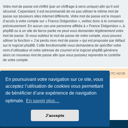
Votre mot de passe est chiffré (par un chiffrage à sens unique) afin qu’il soit
sécurisé. Cependant, il est recommandé de ne pas utiliser le même mot de
passe sur plusieurs sites internet différents. Votre mot de passe est le moyen
d’accès à votre compte sur « France Didgeridoo », veillez donc à le conservez
précieusement. En aucun cas une personne affiliée à « France Didgeridoo », à
phpBB ou à un site de tierce partie ne peut vous demander légitimement votre
mot de passe. Si vous oubliez le mot de passe de votre compte, vous pouvez
utiliser la fonction « J’ai perdu mon mot de passe » qui est proposée par défaut
sur le logiciel phpBB. Cette fonctionnalité vous demandera de spécifier votre
nom d’utilisateur et votre adresse de courriel et le logiciel phpBB générera
alors un nouveau mot de passe afin que vous puissiez reprendre le contrôle
de votre compte.
Accueil du forum
Nous contacter
Fuseau horaire sur
UTC+02:00
En poursuivant votre navigation sur ce site, vous
acceptez l’utilisation de cookies vous permettant
de bénéficier d’une expérience de navigation
optimale.
En savoir plus…
Développé par
phpBB
® Forum Software © phpBB Limited
Traduction française officielle
©
Qiaeru
Confidentialité
|
Conditions
J’accepte