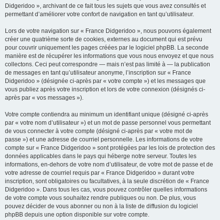
Didgeridoo », archivant de ce fait tous les sujets que vous avez consultés et
permettant d’améliorer votre confort de navigation en tant qu’utilisateur.
Lors de votre navigation sur « France Didgeridoo », nous pouvons également
créer une quatrième sorte de cookies, externes au document qui est prévu
pour couvrir uniquement les pages créées par le logiciel phpBB. La seconde
manière est de récupérer les informations que vous nous envoyez et que nous
collectons. Ceci peut correspondre — mais n’est pas limité à — la publication
de messages en tant qu’utilisateur anonyme, l’inscription sur « France
Didgeridoo » (désignée ci-après par « votre compte ») et les messages que
vous publiez après votre inscription et lors de votre connexion (désignés ci-
après par « vos messages »).
Votre compte contiendra au minimum un identifiant unique (désigné ci-après
par « votre nom d’utilisateur ») et un mot de passe personnel vous permettant
de vous connecter à votre compte (désigné ci-après par « votre mot de
passe ») et une adresse de courriel personnelle. Les informations de votre
compte sur « France Didgeridoo » sont protégées par les lois de protection des
données applicables dans le pays qui héberge notre serveur. Toutes les
informations, en-dehors de votre nom d’utilisateur, de votre mot de passe et de
votre adresse de courriel requis par « France Didgeridoo » durant votre
inscription, sont obligatoires ou facultatives, à la seule discrétion de « France
Didgeridoo ». Dans tous les cas, vous pouvez contrôler quelles informations
de votre compte vous souhaitez rendre publiques ou non. De plus, vous
pouvez décider de vous abonner ou non à la liste de diffusion du logiciel
phpBB depuis une option disponible sur votre compte.