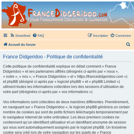
France Didgeridoo
Didgeridoo et Guimbarde sur France Didgeridoo - retrouvez la communauté.
Smartfeed
FAQ
Inscription
Connexion
R
Accueil du forum
e
France Didgeridoo - Politique de confidentialité
c
h
Cette politique de confidentialité explique en détail comment « France
Didgeridoo » et ses partenaires affiliés (désignés ci-après par « nous »,
e
« notre », « nos », « France Didgeridoo » et « https://francedidgeridoo.com »)
r
et phpBB (désigné ci-après par « logiciel phpBB » et « phpBB Limited »)
utilisent toutes les informations collectées lors des sessions d’utilisation de
c
votre part (désignées ci-après par « vos informations »).
h
Vos informations sont collectées de deux manières différentes. Premièrement,
e
en naviguant sur « France Didgeridoo », le logiciel phpBB génèrera un certain
r
nombre de cookies qui sont de petits fichiers téléchargés temporairement par
le navigateur internet de votre ordinateur. Les deux premiers cookies ne
contiennent qu’un identifiant utilisateur et un identifiant anonyme de session
qui vous sont automatiquement assignés par le logiciel phpBB. Un troisième
cookie sera créé lors de votre navigation sur les sujets de « France