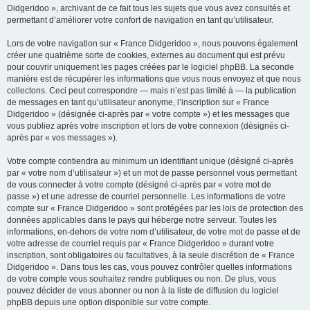
Didgeridoo », archivant de ce fait tous les sujets que vous avez consultés et
permettant d’améliorer votre confort de navigation en tant qu’utilisateur.
Lors de votre navigation sur « France Didgeridoo », nous pouvons également
créer une quatrième sorte de cookies, externes au document qui est prévu
pour couvrir uniquement les pages créées par le logiciel phpBB. La seconde
manière est de récupérer les informations que vous nous envoyez et que nous
collectons. Ceci peut correspondre — mais n’est pas limité à — la publication
de messages en tant qu’utilisateur anonyme, l’inscription sur « France
Didgeridoo » (désignée ci-après par « votre compte ») et les messages que
vous publiez après votre inscription et lors de votre connexion (désignés ci-
après par « vos messages »).
Votre compte contiendra au minimum un identifiant unique (désigné ci-après
par « votre nom d’utilisateur ») et un mot de passe personnel vous permettant
de vous connecter à votre compte (désigné ci-après par « votre mot de
passe ») et une adresse de courriel personnelle. Les informations de votre
compte sur « France Didgeridoo » sont protégées par les lois de protection des
données applicables dans le pays qui héberge notre serveur. Toutes les
informations, en-dehors de votre nom d’utilisateur, de votre mot de passe et de
votre adresse de courriel requis par « France Didgeridoo » durant votre
inscription, sont obligatoires ou facultatives, à la seule discrétion de « France
Didgeridoo ». Dans tous les cas, vous pouvez contrôler quelles informations
de votre compte vous souhaitez rendre publiques ou non. De plus, vous
pouvez décider de vous abonner ou non à la liste de diffusion du logiciel
phpBB depuis une option disponible sur votre compte.