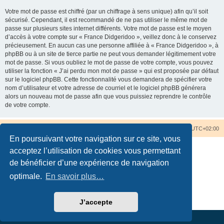
Votre mot de passe est chiffré (par un chiffrage à sens unique) afin qu’il soit
sécurisé. Cependant, il est recommandé de ne pas utiliser le même mot de
passe sur plusieurs sites internet différents. Votre mot de passe est le moyen
d’accès à votre compte sur « France Didgeridoo », veillez donc à le conservez
précieusement. En aucun cas une personne affiliée à « France Didgeridoo », à
phpBB ou à un site de tierce partie ne peut vous demander légitimement votre
mot de passe. Si vous oubliez le mot de passe de votre compte, vous pouvez
utiliser la fonction « J’ai perdu mon mot de passe » qui est proposée par défaut
sur le logiciel phpBB. Cette fonctionnalité vous demandera de spécifier votre
nom d’utilisateur et votre adresse de courriel et le logiciel phpBB générera
alors un nouveau mot de passe afin que vous puissiez reprendre le contrôle
de votre compte.
Accueil du forum
Nous contacter
Fuseau horaire sur
UTC+02:00
En poursuivant votre navigation sur ce site, vous
acceptez l’utilisation de cookies vous permettant
de bénéficier d’une expérience de navigation
optimale.
En savoir plus…
Développé par
phpBB
® Forum Software © phpBB Limited
Traduction française officielle
©
Qiaeru
Confidentialité
|
Conditions
J’accepte