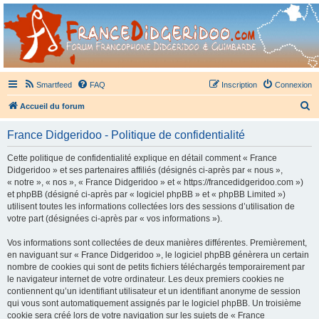
France Didgeridoo
Didgeridoo et Guimbarde sur France Didgeridoo - retrouvez la communauté.
Smartfeed
FAQ
Inscription
Connexion
R
Accueil du forum
e
France Didgeridoo - Politique de confidentialité
c
h
Cette politique de confidentialité explique en détail comment « France
Didgeridoo » et ses partenaires affiliés (désignés ci-après par « nous »,
e
« notre », « nos », « France Didgeridoo » et « https://francedidgeridoo.com »)
r
et phpBB (désigné ci-après par « logiciel phpBB » et « phpBB Limited »)
utilisent toutes les informations collectées lors des sessions d’utilisation de
c
votre part (désignées ci-après par « vos informations »).
h
Vos informations sont collectées de deux manières différentes. Premièrement,
e
en naviguant sur « France Didgeridoo », le logiciel phpBB génèrera un certain
r
nombre de cookies qui sont de petits fichiers téléchargés temporairement par
le navigateur internet de votre ordinateur. Les deux premiers cookies ne
contiennent qu’un identifiant utilisateur et un identifiant anonyme de session
qui vous sont automatiquement assignés par le logiciel phpBB. Un troisième
cookie sera créé lors de votre navigation sur les sujets de « France