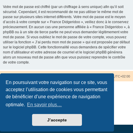
Votre mot de passe est chiffré (par un chiffrage à sens unique) afin qu’il soit
sécurisé. Cependant, il est recommandé de ne pas utiliser le même mot de
passe sur plusieurs sites internet différents. Votre mot de passe est le moyen
d’accès à votre compte sur « France Didgeridoo », veillez donc à le conservez
précieusement. En aucun cas une personne affiliée à « France Didgeridoo », à
phpBB ou à un site de tierce partie ne peut vous demander légitimement votre
mot de passe. Si vous oubliez le mot de passe de votre compte, vous pouvez
utiliser la fonction « J’ai perdu mon mot de passe » qui est proposée par défaut
sur le logiciel phpBB. Cette fonctionnalité vous demandera de spécifier votre
nom d’utilisateur et votre adresse de courriel et le logiciel phpBB générera
alors un nouveau mot de passe afin que vous puissiez reprendre le contrôle
de votre compte.
Accueil du forum
Nous contacter
Fuseau horaire sur
UTC+02:00
En poursuivant votre navigation sur ce site, vous
acceptez l’utilisation de cookies vous permettant
de bénéficier d’une expérience de navigation
optimale.
En savoir plus…
Développé par
phpBB
® Forum Software © phpBB Limited
Traduction française officielle
©
Qiaeru
Confidentialité
|
Conditions
J’accepte