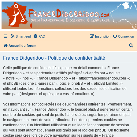
France Didgeridoo
Didgeridoo et Guimbarde sur France Didgeridoo - retrouvez la communauté.
Smartfeed
FAQ
Inscription
Connexion
R
Accueil du forum
e
France Didgeridoo - Politique de confidentialité
c
h
Cette politique de confidentialité explique en détail comment « France
Didgeridoo » et ses partenaires affiliés (désignés ci-après par « nous »,
e
« notre », « nos », « France Didgeridoo » et « https://francedidgeridoo.com »)
r
et phpBB (désigné ci-après par « logiciel phpBB » et « phpBB Limited »)
utilisent toutes les informations collectées lors des sessions d’utilisation de
c
votre part (désignées ci-après par « vos informations »).
h
Vos informations sont collectées de deux manières différentes. Premièrement,
e
en naviguant sur « France Didgeridoo », le logiciel phpBB génèrera un certain
r
nombre de cookies qui sont de petits fichiers téléchargés temporairement par
le navigateur internet de votre ordinateur. Les deux premiers cookies ne
contiennent qu’un identifiant utilisateur et un identifiant anonyme de session
qui vous sont automatiquement assignés par le logiciel phpBB. Un troisième
cookie sera créé lors de votre navigation sur les sujets de « France