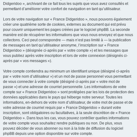
Didgeridoo », archivant de ce fait tous les sujets que vous avez consultés et
permettant d’améliorer votre confort de navigation en tant qu’utilisateur.
Lors de votre navigation sur « France Didgeridoo », nous pouvons également
créer une quatrième sorte de cookies, externes au document qui est prévu
pour couvrir uniquement les pages créées par le logiciel phpBB. La seconde
manière est de récupérer les informations que vous nous envoyez et que nous
collectons. Ceci peut correspondre — mais n’est pas limité à — la publication
de messages en tant qu’utilisateur anonyme, l’inscription sur « France
Didgeridoo » (désignée ci-après par « votre compte ») et les messages que
vous publiez après votre inscription et lors de votre connexion (désignés ci-
après par « vos messages »).
Votre compte contiendra au minimum un identifiant unique (désigné ci-après
par « votre nom d’utilisateur ») et un mot de passe personnel vous permettant
de vous connecter à votre compte (désigné ci-après par « votre mot de
passe ») et une adresse de courriel personnelle. Les informations de votre
compte sur « France Didgeridoo » sont protégées par les lois de protection des
données applicables dans le pays qui héberge notre serveur. Toutes les
informations, en-dehors de votre nom d’utilisateur, de votre mot de passe et de
votre adresse de courriel requis par « France Didgeridoo » durant votre
inscription, sont obligatoires ou facultatives, à la seule discrétion de « France
Didgeridoo ». Dans tous les cas, vous pouvez contrôler quelles informations
de votre compte vous souhaitez rendre publiques ou non. De plus, vous
pouvez décider de vous abonner ou non à la liste de diffusion du logiciel
phpBB depuis une option disponible sur votre compte.