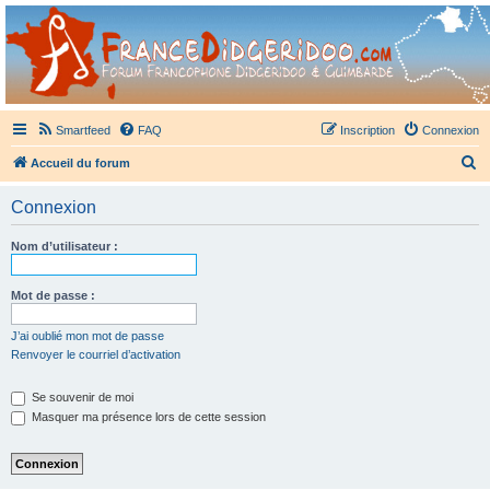
France Didgeridoo
Didgeridoo et Guimbarde sur France Didgeridoo - retrouvez la communauté.
Smartfeed
FAQ
Inscription
Connexion
R
Accueil du forum
e
Connexion
c
h
Nom d’utilisateur :
e
r
Mot de passe :
c
J’ai oublié mon mot de passe
h
Renvoyer le courriel d’activation
e
Se souvenir de moi
r
Masquer ma présence lors de cette session