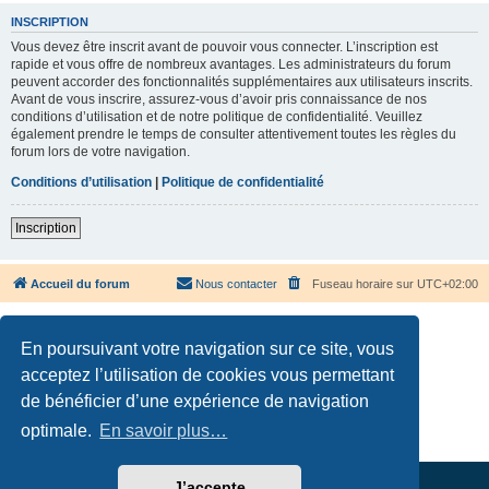
INSCRIPTION
Vous devez être inscrit avant de pouvoir vous connecter. L’inscription est
rapide et vous offre de nombreux avantages. Les administrateurs du forum
peuvent accorder des fonctionnalités supplémentaires aux utilisateurs inscrits.
Avant de vous inscrire, assurez-vous d’avoir pris connaissance de nos
conditions d’utilisation et de notre politique de confidentialité. Veuillez
également prendre le temps de consulter attentivement toutes les règles du
forum lors de votre navigation.
Conditions d’utilisation
|
Politique de confidentialité
Inscription
Accueil du forum
Nous contacter
Fuseau horaire sur
UTC+02:00
En poursuivant votre navigation sur ce site, vous
acceptez l’utilisation de cookies vous permettant
de bénéficier d’une expérience de navigation
Développé par
phpBB
® Forum Software © phpBB Limited
Traduction française officielle
©
Qiaeru
optimale.
En savoir plus…
Confidentialité
|
Conditions
J’accepte